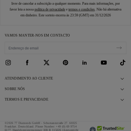
livre de cancelar a subscrição a qualquer momento. Para mais informações, por
favor leia a nossa
política de privacidade
e
termos e condições
. Não há alternativa
em dinheiro. Este sorteio encerra às 23:59 (GMT) em 31/12/2026
VAMOS MANTER-NOS EM CONTACTO
ATENDIMENTO AO CLIENTE
Contacte-nos
SOBRE NÓS
Agendar uma consulta
A Nossa História
TERMOS E PRIVACIDADE
Perguntas frequentes
As Nossas Showroom
Política de privacidade
Entrega e devoluções
As Nossas Promessas
Política de cookies
©2026 77 Diamonds GmbH -
Schumannstraße 27. 60325
Termos e condições de financiamento
Origem Responsável
Frankfurt. Deutschland.
Phone Number:
+49 (0) 69 9754
Termos e condições
6177,
Handelsregisternummer: HR B 115026 (Amtsgericht