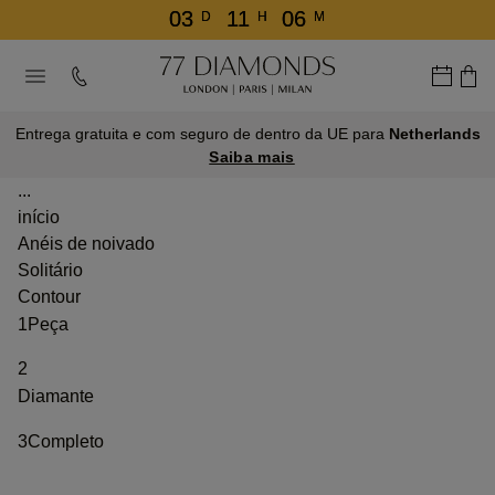
03
11
06
D
H
M
Entrega gratuita e com seguro de dentro da UE para
Netherlands
Saiba mais
...
início
Anéis de noivado
Solitário
Contour
1
Peça
2
Diamante
3
Completo