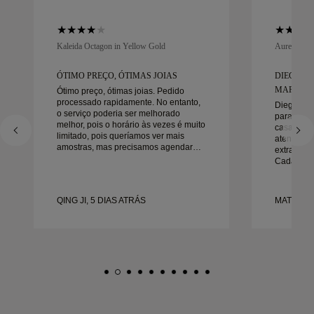
Kaleida Octagon in Yellow Gold
Aurelle in 
ÓTIMO PREÇO, ÓTIMAS JOIAS
DIEGO F
MARAVIL
Ótimo preço, ótimas joias. Pedido
processado rapidamente. No entanto,
Diego foi
o serviço poderia ser melhorado
para trab
melhor, pois o horário às vezes é muito
casamento
limitado, pois queríamos ver mais
atenção a
amostras, mas precisamos agendar
extraordin
outro dia. No geral, boa experiência,
Cada deta
joias de boa qualidade. Minha esposa
da maneira
está feliz.
no prazo.
felizes co
QING JI, 5 DIAS ATRÁS
MATEUSZ 
recomend
procura a
bonitas e