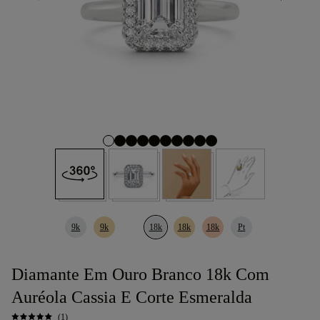
9k
9k
18k
18k
18k
Pt
Diamante Em Ouro Branco 18k Com
Auréola Cassia E Corte Esmeralda
(1)