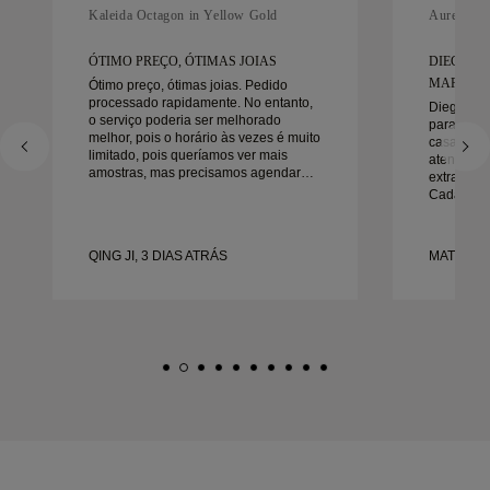
Kaleida Octagon in Yellow Gold
Aurelle in
ÓTIMO PREÇO, ÓTIMAS JOIAS
DIEGO F
MARAVIL
Ótimo preço, ótimas joias. Pedido
processado rapidamente. No entanto,
Diego foi
o serviço poderia ser melhorado
para trab
melhor, pois o horário às vezes é muito
casamento
limitado, pois queríamos ver mais
atenção a
amostras, mas precisamos agendar
extraordin
outro dia. No geral, boa experiência,
Cada deta
joias de boa qualidade. Minha esposa
da maneira
está feliz.
no prazo.
felizes co
QING JI, 3 DIAS ATRÁS
MATEUSZ 
recomend
procura a
bonitas e