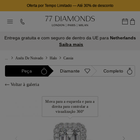
Oferta por Tempo Limitado
—
Até 30% de desconto
Entrega gratuita e com seguro de dentro da UE para
Netherlands
Saiba mais
...
Anéis De Noivado
Halo
Cassia
Peça
Diamante
Completo
Voltar à galeria
Mova para a esquerda e para a
direita para controlar a
visualização 360°