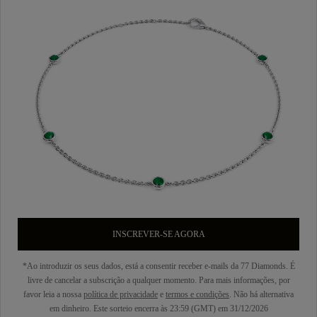
INSCREVER-SE AGORA
*Ao introduzir os seus dados, está a consentir receber e-mails da 77 Diamonds. É
livre de cancelar a subscrição a qualquer momento. Para mais informações, por
favor leia a nossa
política de privacidade
e
termos e condições
. Não há alternativa
em dinheiro. Este sorteio encerra às 23:59 (GMT) em 31/12/2026