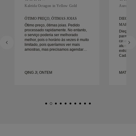
Kaleida Octagon in Yellow Gold
Aurelle in
ÓTIMO PREÇO, ÓTIMAS JOIAS
DIEGO F
MARAVIL
Ótimo preço, ótimas joias. Pedido
processado rapidamente. No entanto,
Diego foi
o serviço poderia ser melhorado
para trab
melhor, pois o horário às vezes é muito
casamento
limitado, pois queríamos ver mais
atenção a
amostras, mas precisamos agendar
extraordin
outro dia. No geral, boa experiência,
Cada deta
joias de boa qualidade. Minha esposa
da maneira
está feliz.
no prazo.
felizes co
QING JI, ONTEM
MATEUSZ 
recomend
procura a
bonitas e