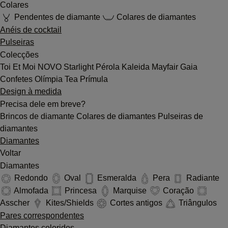
Colares
Pendentes de diamante
Colares de diamantes
Anéis de cocktail
Pulseiras
Colecções
Toi Et Moi
NOVO
Starlight
Pérola
Kaleida
Mayfair
Gaia
Confetes
Olímpia
Tea
Prímula
Design à medida
Precisa dele em breve?
Brincos de diamante
Colares de diamantes
Pulseiras de
diamantes
Diamantes
Voltar
Diamantes
Redondo
Oval
Esmeralda
Pera
Radiante
Almofada
Princesa
Marquise
Coração
Asscher
Kites/Shields
Cortes antigos
Triângulos
Pares correspondentes
Diamantes coloridos