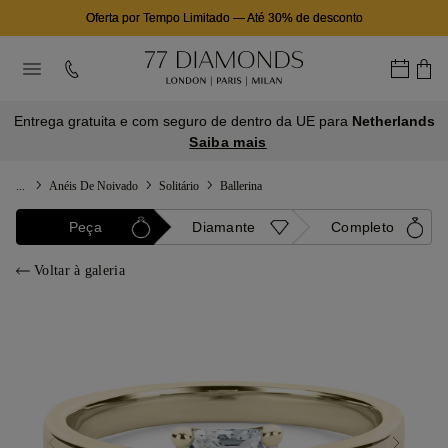
Oferta por Tempo Limitado
—
Até 30% de desconto
Entrega gratuita e com seguro de dentro da UE para
Netherlands
Saiba mais
...
Anéis De Noivado
Solitário
Ballerina
Peça
Diamante
Completo
Voltar à galeria