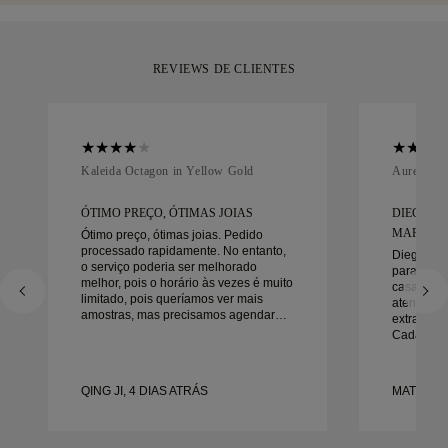
devolvê-la ou trocá-la num prazo inferior a 30 dias.
REVIEWS DE CLIENTES
Kaleida Octagon in Yellow Gold
Aurelle in
ÓTIMO PREÇO, ÓTIMAS JOIAS
DIEGO F
MARAVIL
Ótimo preço, ótimas joias. Pedido
processado rapidamente. No entanto,
Diego foi
o serviço poderia ser melhorado
para trab
melhor, pois o horário às vezes é muito
casamento
limitado, pois queríamos ver mais
atenção a
amostras, mas precisamos agendar
extraordin
outro dia. No geral, boa experiência,
Cada deta
joias de boa qualidade. Minha esposa
da maneira
está feliz.
no prazo.
felizes co
QING JI, 4 DIAS ATRÁS
MATEUSZ 
recomend
procura a
bonitas e