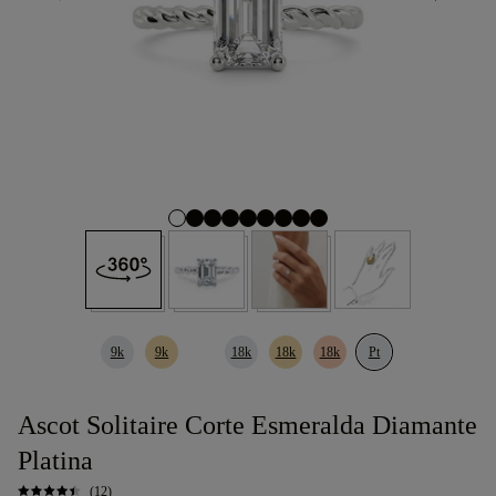
9k
9k
18k
18k
18k
Pt
Ascot Solitaire Corte Esmeralda Diamante
Platina
(12)