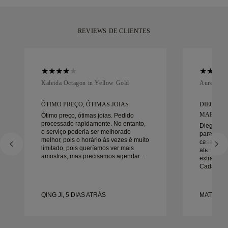
devolvê-la ou trocá-la num prazo inferior a 30 dias.
REVIEWS DE CLIENTES
Kaleida Octagon in Yellow Gold
Aurelle in
ÓTIMO PREÇO, ÓTIMAS JOIAS
DIEGO F
MARAVIL
Ótimo preço, ótimas joias. Pedido
processado rapidamente. No entanto,
Diego foi
o serviço poderia ser melhorado
para trab
melhor, pois o horário às vezes é muito
casamento
limitado, pois queríamos ver mais
atenção a
amostras, mas precisamos agendar
extraordin
outro dia. No geral, boa experiência,
Cada deta
joias de boa qualidade. Minha esposa
da maneira
está feliz.
no prazo.
felizes co
QING JI, 5 DIAS ATRÁS
MATEUSZ 
recomend
procura a
bonitas e