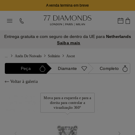
A venda termina em breve
Entrega gratuita e com seguro de dentro da UE para
Netherlands
Saiba mais
...
Anéis De Noivado
Solitário
Ascot
Peça
Diamante
Completo
Voltar à galeria
Mova para a esquerda e para a
direita para controlar a
visualização 360°