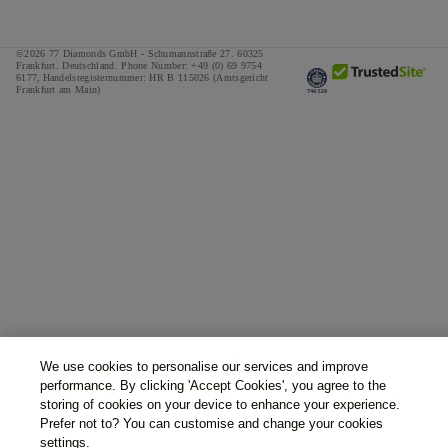
©2026 77 Diamonds GmbH -
Schumannstraße 27. 60325
Frankfurt. Deutschland.
Phone Number:
+49 (0) 69 9754
6177,
Handelsregisternummer: HR B 115026 (Amtsgericht
Frankfurt am Main)
We use cookies to personalise our services and improve
performance. By clicking 'Accept Cookies', you agree to the
storing of cookies on your device to enhance your experience.
Prefer not to? You can customise and change your cookies
settings.