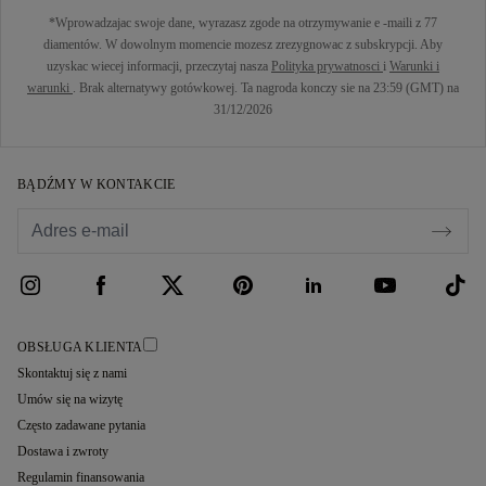
*Wprowadzajac swoje dane, wyrazasz zgode na otrzymywanie e -maili z 77
diamentów. W dowolnym momencie mozesz zrezygnowac z subskrypcji. Aby
uzyskac wiecej informacji, przeczytaj nasza
Polityka prywatnosci
i
Warunki i
warunki
. Brak alternatywy gotówkowej. Ta nagroda konczy sie na 23:59 (GMT) na
31/12/2026
BĄDŹMY W KONTAKCIE
OBSŁUGA KLIENTA
Skontaktuj się z nami
Umów się na wizytę
Często zadawane pytania
Dostawa i zwroty
Regulamin finansowania