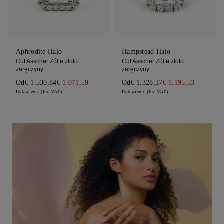
Aphrodite Halo
Hampstead Halo
Cut Asscher Żółte złoto
Cut Asscher Żółte złoto
zaręczyny
zaręczyny
Od
€ 1.530,84
€ 1.071,59
Od
€ 1.328,37
€ 1.195,53
Ustawienie (Inc VAT)
Ustawienie (Inc VAT)