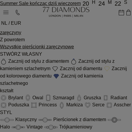
H
M
S
20
24
22
Summer Sale kończąc dziś wieczorem
NL / EUR
zaręczyny
Z powrotem
Wszystkie pierścionki zaręczynowe
STWÓRZ WŁASNY
Zacznij od stylu z diamentem
Zacznij od stylu z
kamieniem szlachetnym
Zacznij od diamentu
Zacznij
od kolorowego diamentu
Zacznij od kamienia
szlachetnego
kształt
Brylant
Owal
Szmaragd
Gruszka
Radiant
Poduszka
Princess
Markiza
Serce
Asscher
STYL
Klasyczny
Pierścionek z diamentem
Halo
Vintage
Trójkamieniowy