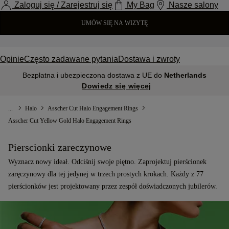
Zaloguj się / Zarejestruj się
My Bag
Nasze salony
UMÓW SIĘ NA WIZYTĘ
Opinie
Często zadawane pytania
Dostawa i zwroty
Bezpłatna i ubezpieczona dostawa z UE do
Netherlands
Dowiedz się więcej
...
Halo
Asscher Cut Halo Engagement Rings
Asscher Cut Yellow Gold Halo Engagement Rings
Pierscionki zareczynowe
Wyznacz nowy ideał. Odciśnij swoje piętno. Zaprojektuj pierścionek
zaręczynowy dla tej jedynej w trzech prostych krokach. Każdy z 77
pierścionków jest projektowany przez zespół doświadczonych jubilerów.