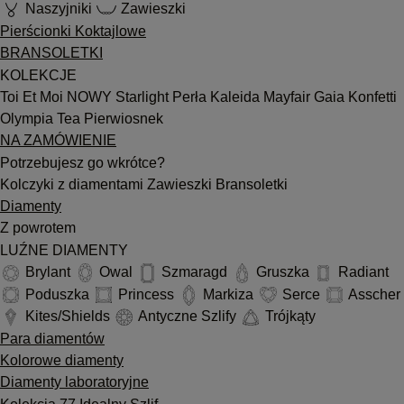
Naszyjniki
Zawieszki
Pierścionki Koktajlowe
BRANSOLETKI
KOLEKCJE
Toi Et Moi
NOWY
Starlight
Perła
Kaleida
Mayfair
Gaia
Konfetti
Olympia
Tea
Pierwiosnek
NA ZAMÓWIENIE
Potrzebujesz go wkrótce?
Kolczyki z diamentami
Zawieszki
Bransoletki
Diamenty
Z powrotem
LUŹNE DIAMENTY
Brylant
Owal
Szmaragd
Gruszka
Radiant
Poduszka
Princess
Markiza
Serce
Asscher
Kites/Shields
Antyczne Szlify
Trójkąty
Para diamentów
Kolorowe diamenty
Diamenty laboratoryjne