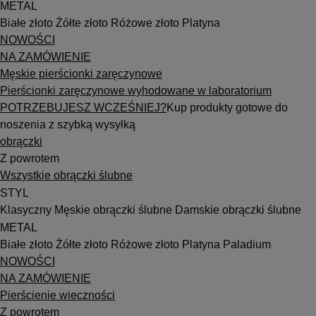
METAL
Białe złoto
Żółte złoto
Różowe złoto
Platyna
NOWOŚCI
NA ZAMÓWIENIE
Męskie pierścionki zaręczynowe
Pierścionki zaręczynowe wyhodowane w laboratorium
POTRZEBUJESZ WCZEŚNIEJ?
Kup produkty gotowe do
noszenia z szybką wysyłką
obrączki
Z powrotem
Wszystkie obrączki ślubne
STYL
Klasyczny
Męskie obrączki ślubne
Damskie obrączki ślubne
METAL
Białe złoto
Żółte złoto
Różowe złoto
Platyna
Paladium
NOWOŚCI
NA ZAMÓWIENIE
Pierścienie wieczności
Z powrotem