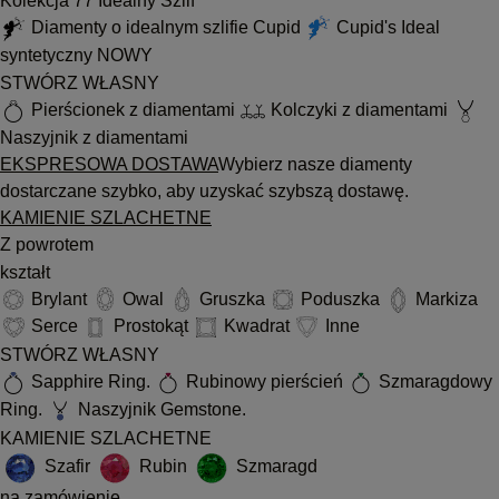
Kolekcja 77 Idealny Szlif
Diamenty o idealnym szlifie Cupid
Cupid's Ideal
syntetyczny
NOWY
STWÓRZ WŁASNY
Pierścionek z diamentami
Kolczyki z diamentami
Naszyjnik z diamentami
EKSPRESOWA DOSTAWA
Wybierz nasze diamenty
dostarczane szybko, aby uzyskać szybszą dostawę.
KAMIENIE SZLACHETNE
Z powrotem
kształt
Brylant
Owal
Gruszka
Poduszka
Markiza
Serce
Prostokąt
Kwadrat
Inne
STWÓRZ WŁASNY
Sapphire Ring.
Rubinowy pierścień
Szmaragdowy
Ring.
Naszyjnik Gemstone.
KAMIENIE SZLACHETNE
Szafir
Rubin
Szmaragd
na zamówienie