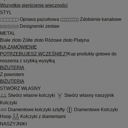
Wszystkie pierścienie wieczności
STYL
Oprawa pazurkowa
Zdobienie kanałowe
Designerski zestaw
METAL
Białe złoto
Żółte złoto
Różowe złoto
Platyna
NA ZAMÓWIENIE
POTRZEBUJESZ WCZEŚNIEJ?
Kup produkty gotowe do
noszenia z szybką wysyłką
BIŻUTERIA
Z powrotem
BIŻUTERIA
STWÓRZ WŁASNY
Stwórz własne kolczyki
Stwórz własny naszyjnik
Kolczyki
Diamentowe kolczyki sztyfty
Diamentowe Kolczyki
Hoop
Kolczyki z diamentami
NASZYJNIKI