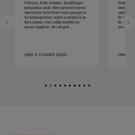
Flott pris, flotte smykker. Bestillingen
Flott pris,
behandles raskt. Men servicen kunne
behandles
vært bedre fordi timen noen ganger er
vært bedre
for tidsbegrenset, siden vi ønsket å se
for tidsbe
flere prøver, men måtte bestille en
flere prøv
annen dagtime. Alt i alt god
annen dagtime. Al
opplevelse, smykker av god kvalitet.
opplevelse
Kona er glad.
Kona er g
QING JI, 8 DAGER SIDEN
QING JI,