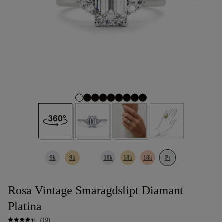
9k
9k
18k
18k
18k
Pt
Rosa Vintage Smaragdslipt Diamant
Platina
(19)