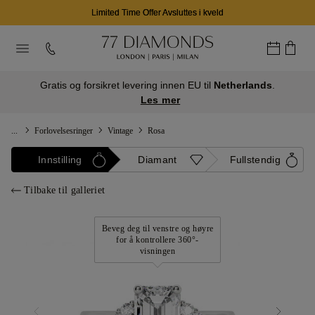
Limited Time Offer Avsluttes i kveld
Gratis og forsikret levering innen EU til
Netherlands
.
Les mer
...
Forlovelsesringer
Vintage
Rosa
Innstilling
Diamant
Fullstendig
Tilbake til galleriet
Beveg deg til venstre og høyre
for å kontrollere 360°-
visningen