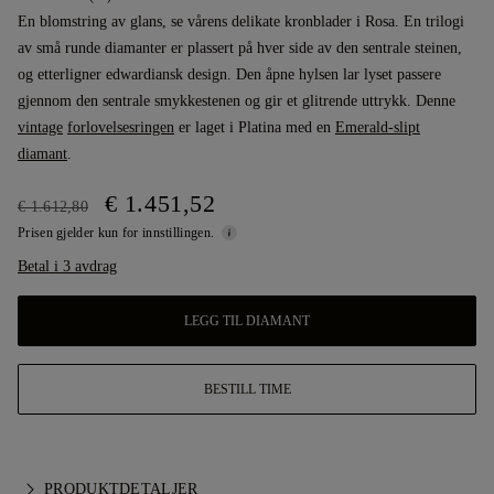
En blomstring av glans, se vårens delikate kronblader i Rosa. En trilogi
av små runde diamanter er plassert på hver side av den sentrale steinen,
og etterligner edwardiansk design. Den åpne hylsen lar lyset passere
gjennom den sentrale smykkestenen og gir et glitrende uttrykk. Denne
vintage
forlovelsesringen
er laget i Platina med en
Emerald-slipt
diamant
.
€ 1.451,52
€ 1.612,80
Prisen gjelder kun for innstillingen.
Betal i 3 avdrag
LEGG TIL DIAMANT
BESTILL TIME
PRODUKTDETALJER