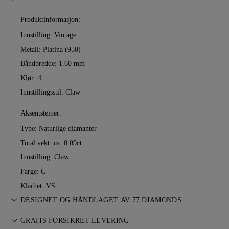
Produktinformasjon:
Innstilling: Vintage
Metall:
Platina (950)
Båndbredde: 1.60 mm
Klør: 4
Innstillingsstil: Claw
Aksentsteiner:
Type: Naturlige diamanter
Total vekt: ca. 0.09ct
Innstilling: Claw
Farge: G
Klarhet: VS
DESIGNET OG HÅNDLAGET AV 77 DIAMONDS
Smykkekunst perfeksjonert av 77 Diamonds — ett smykke om
GRATIS FORSIKRET LEVERING