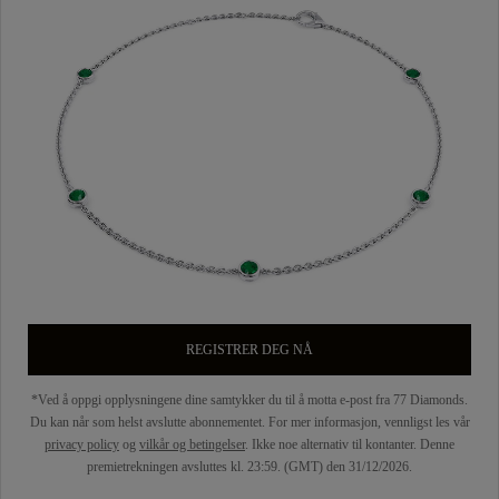
REGISTRER DEG NÅ
*Ved å oppgi opplysningene dine samtykker du til å motta e-post fra 77 Diamonds.
Du kan når som helst avslutte abonnementet. For mer informasjon, vennligst les vår
privacy policy
og
vilkår og betingelser
. Ikke noe alternativ til kontanter. Denne
premietrekningen avsluttes kl. 23:59. (GMT) den 31/12/2026.