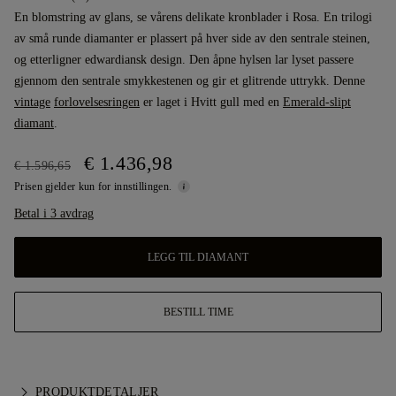
En blomstring av glans, se vårens delikate kronblader i Rosa. En trilogi
av små runde diamanter er plassert på hver side av den sentrale steinen,
og etterligner edwardiansk design. Den åpne hylsen lar lyset passere
gjennom den sentrale smykkestenen og gir et glitrende uttrykk. Denne
vintage
forlovelsesringen
er laget i Hvitt gull med en
Emerald-slipt
diamant
.
€ 1.436,98
€ 1.596,65
Prisen gjelder kun for innstillingen.
Betal i 3 avdrag
LEGG TIL DIAMANT
BESTILL TIME
PRODUKTDETALJER