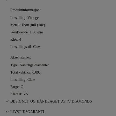
Produktinformasjon:
Innstilling: Vintage
Metall:
Hvitt gull (18k)
Båndbredde: 1.60 mm
Klør: 4
Innstillingsstil: Claw
Aksentsteiner:
Type: Naturlige diamanter
Total vekt: ca. 0.09ct
Innstilling: Claw
Farge: G
Klarhet: VS
DESIGNET OG HÅNDLAGET AV 77 DIAMONDS
Smykkekunst perfeksjonert av 77 Diamonds — ett smykke om
LIVSTIDSGARANTI