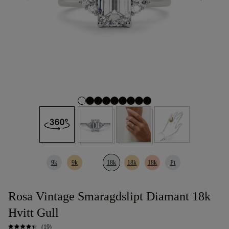
9k
9k
18k
18k
18k
Pt
Rosa Vintage Smaragdslipt Diamant 18k
Hvitt Gull
(19)