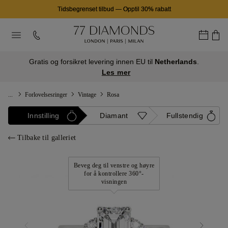
Tidsbegrenset tilbud
—
Opptil 30% rabatt
Gratis og forsikret levering innen EU til
Netherlands
.
Les mer
...
Forlovelsesringer
Vintage
Rosa
Innstilling
Diamant
Fullstendig
Tilbake til galleriet
Beveg deg til venstre og høyre
for å kontrollere 360°-
visningen