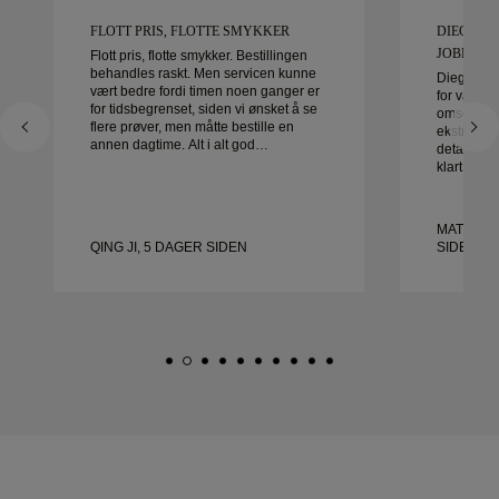
FLOTT PRIS, FLOTTE SMYKKER
DIEGO VA
JOBBE ME
Flott pris, flotte smykker. Bestillingen
behandles raskt. Men servicen kunne
Diego var 
vært bedre fordi timen noen ganger er
for våre gi
for tidsbegrenset, siden vi ønsket å se
omsorg og 
flere prøver, men måtte bestille en
ekstraordin
annen dagtime. Alt i alt god
detalj ble 
opplevelse, smykker av god kvalitet.
klart i tid
Kona er glad.
fornøyde 
anbefaler 
etter vakr
MATEUSZ
QING JI, 5 DAGER SIDEN
SIDEN