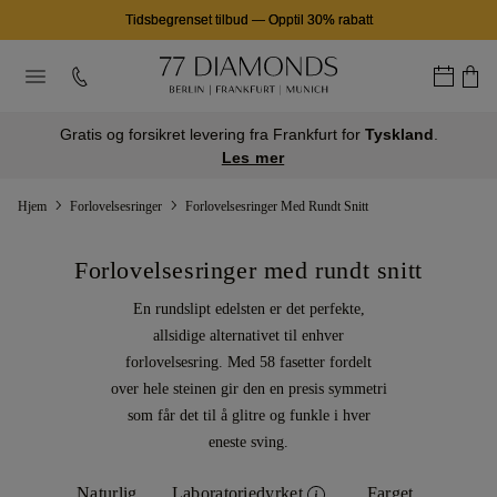
Tidsbegrenset tilbud
—
Opptil 30% rabatt
Gratis og forsikret levering fra Frankfurt for
Tyskland
.
Les mer
Hjem
Forlovelsesringer
Forlovelsesringer Med Rundt Snitt
Forlovelsesringer med rundt snitt
En rundslipt edelsten er det perfekte,
allsidige alternativet til enhver
forlovelsesring. Med 58 fasetter fordelt
over hele steinen gir den en presis symmetri
som får det til å glitre og funkle i hver
eneste sving.
Naturlig
Laboratoriedyrket
Farget