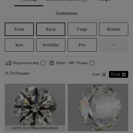
Gemstones
Form
Karat
Farge
Klarhet
Kutt
Sertifikat
Pris
+
Ekspresslevering
Bilder / 360° Visuals
10,754 Diamanter
Liste
Visual
DETTE ER ET EKSEMPELBILDE