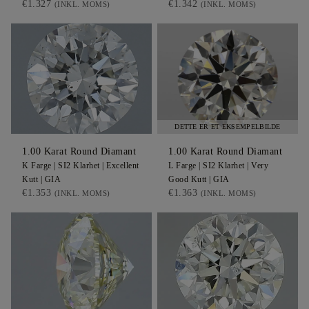
€1.327
€1.342
(INKL. MOMS)
(INKL. MOMS)
DETTE ER ET EKSEMPELBILDE
1.00
Karat Round
Diamant
1.00
Karat Round
Diamant
K
Farge |
SI2
Klarhet |
Excellent
L
Farge |
SI2
Klarhet |
Very
Kutt |
GIA
Good
Kutt |
GIA
€1.353
€1.363
(INKL. MOMS)
(INKL. MOMS)