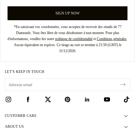
SIGN UP NOW
*En saisissant vos coordonnées, vous acceptez de recevoir des emails de 77
Diamonds. Vous êtes libre de vous désabonner à tout moment. Pour plus
d'informations, veuillez lire notre
politique de confidentialité
et
Conditions générales
.
Aucun équivalent en espèces. Ce tirage au sort se termine à 23:59 (GMT) le
31/12/2026.
LET’S KEEP IN TOUCH
CUSTOMER CARE
Contact Us
ABOUT US
Book an Appointment