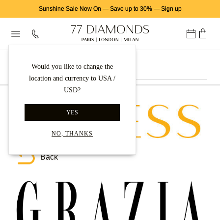
Sunshine Sale Now On
—
Save up to 30%
—
Sign up
Press
Would you like to change the
location and currency to USA /
USD?
Why 77 Diamonds?
YES
Our Story
NO, THANKS
Showrooms
Back
Testimonials
Awards
Careers