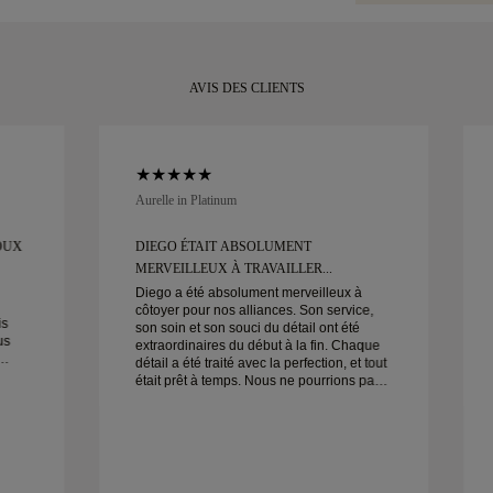
retourner ou l'
AVIS DES CLIENTS
Aurelle in Platinum
OUX
DIEGO ÉTAIT ABSOLUMENT
MERVEILLEUX À TRAVAILLER...
Diego a été absolument merveilleux à
côtoyer pour nos alliances. Son service,
is
son soin et son souci du détail ont été
us
extraordinaires du début à la fin. Chaque
détail a été traité avec la perfection, et tout
était prêt à temps. Nous ne pourrions pas
être plus satisfaits de cette expérience et
ne
le recommandons vivement à tous ceux
qui cherchent de belles alliances bien
conçues.