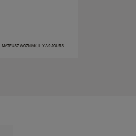
MATEUSZ WOZNIAK, IL Y A 9 JOURS
SHELLEY, IL Y A 1