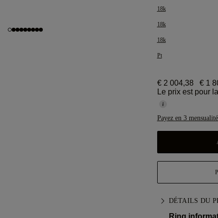
18k
18k
18k
Pt
€ 2 004,38
€ 1 8
Le prix est pour 
Payez en 3 mensualité
DÉTAILS DU 
Ring informat