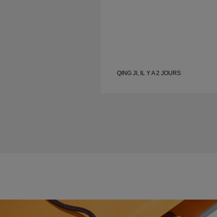
 2 JOURS
QING JI, IL Y A 2 JOURS