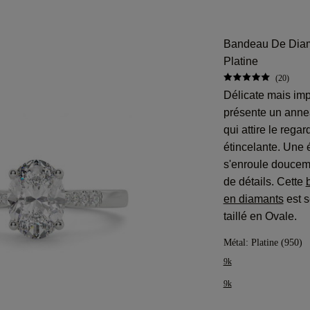
Bandeau De Diam
Platine
(20)
Délicate mais im
présente un annea
qui attire le rega
étincelante. Une 
s'enroule doucem
de détails. Cette
en diamants
est s
taillé en Ovale.
Métal:
Platine (950)
9k
9k