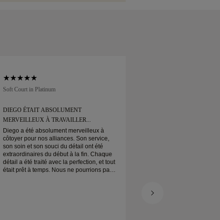
échanger sous 30 jours.
Soft Court in Platinum
Traditional Court in Pl
DIEGO ÉTAIT ABSOLUMENT
J’AI COMMANDÉ M
MERVEILLEUX À TRAVAILLER...
LIGNE
Diego a été absolument merveilleux à
J’ai commandé mon a
côtoyer pour nos alliances. Son service,
Arrivé quand prévu.
son soin et son souci du détail ont été
Mon alliance en plati
extraordinaires du début à la fin. Chaque
et je suis très conten
détail a été traité avec la perfection, et tout
était prêt à temps. Nous ne pourrions pas
être plus satisfaits de cette expérience et
le recommandons vivement à tous ceux
qui cherchent de belles alliances bien
conçues.