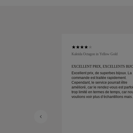
low Gold
Kaleida Octagon in Yellow Gold
X, EXCELLENTS BIJOUX
EXCELLENT PRIX, EXCELLENTS BIJ
de superbes bijoux. La
Excellent prix, de superbes bijoux. La
aitée rapidement.
commande est traitée rapidement.
rvice pourrait être
Cependant, le service pourrait être
 rendez-vous est parfois
amélioré, car le rendez-vous est parfo
ermes de temps, car nous
trop limité en termes de temps, car no
us d’échantillons mais
voulions voir plus d’échantillons mais
un autre rendez-vous
devons prendre un autre rendez-vous
t une
pour un autre jour. Globalement une
e, des bijoux de bonne
bonne expérience, des bijoux de bon
me est heureuse.
qualité. Ma femme est heureuse.