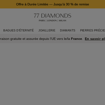
Offre à Durée Limitée
—
Jusqu'à 30 % de remise
BAGUES D'ÉTERNITÉ
JOAILLERIE
DIAMANTS
PIERRES PRÉCI
En savoir p
vraison gratuite et assurée depuis l'UE vers le/la
France
.