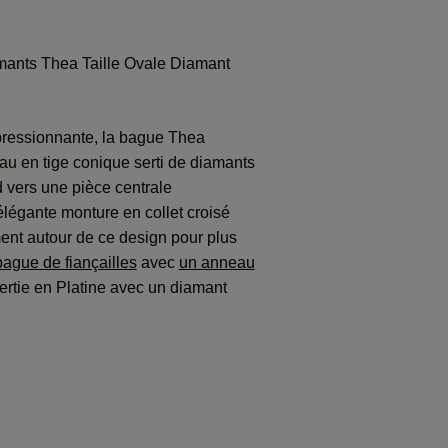
ants Thea Taille Ovale Diamant
pressionnante, la bague Thea
u en tige conique serti de diamants
rd vers une pièce centrale
élégante monture en collet croisé
ent autour de ce design pour plus
bague de fiançailles
avec
un anneau
ertie en Platine avec un diamant