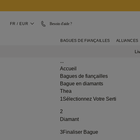
FR / EUR
Besoin d'aide ?
BAGUES DE FIANÇAILLES
ALLIANCES
Li
...
Accueil
Bagues de fiançailles
Bague en diamants
Thea
1
Sélectionnez Votre Serti
2
Diamant
3
Finaliser Bague