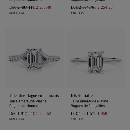
De
€ 2 487,11
€ 2 238,40
De
€ 2 504,76
€ 2 254,28
Serti (TTC)
Serti (TTC)
Valentine Bague en diamants
Iris Solitaire
Taille émeraude Platine
Taille émeraude Platine
Bagues de fiançailles
Bagues de fiançailles
De
€ 1 917,24
€ 1 725,52
De
€ 1 621,57
€ 1 459,42
Serti (TTC)
Serti (TTC)