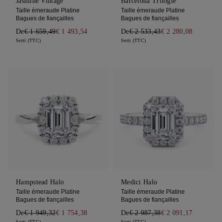
Jasmine Vintage
Barcelona Trilogie
Taille émeraude Platine
Taille émeraude Platine
Bagues de fiançailles
Bagues de fiançailles
De
€ 1 659,49
€ 1 493,54
De
€ 2 533,43
€ 2 280,08
Serti (TTC)
Serti (TTC)
Hampstead Halo
Medici Halo
Taille émeraude Platine
Taille émeraude Platine
Bagues de fiançailles
Bagues de fiançailles
De
€ 1 949,32
€ 1 754,38
De
€ 2 987,38
€ 2 091,17
Serti (TTC)
Serti (TTC)