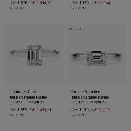
De
€ 1 816,11
€ 1 634,50
De
€ 1 097,27
€ 987,54
Serti (TTC)
Serti (TTC)
NOUVEAU
Paloma Solitaire
Colette Solitaire
Taille émeraude Platine
Taille émeraude Platine
Bagues de fiançailles
Bagues de fiançailles
De
€ 1 595,90
€ 1 436,31
De
€ 1 107,92
€ 997,12
Serti (TTC)
Serti (TTC)