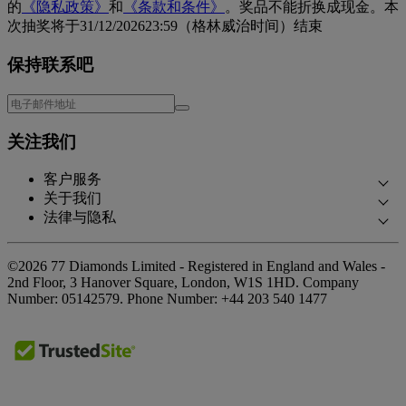
的
《隐私政策》
和
《条款和条件》
。奖品不能折换成现金。本
次抽奖将于31/12/202623:59（格林威治时间）结束
保持联系吧
关注我们
客户服务
关于我们
联系我们
法律与隐私
我们的故事
预约面谈
隐私政策
我们的展厅
常见问题
©2026 77 Diamonds Limited - Registered in England and Wales -
Cookie政策
我们的承诺
2nd Floor, 3 Hanover Square, London, W1S 1HD.
Company
交货和退货
Number:
05142579.
Phone Number:
+44 203 540 1477
《条款和条件》
合规采购
贷款《条款和条件》
媒体报道
税费计算器
奖项荣誉
贷款计算器
客户反馈