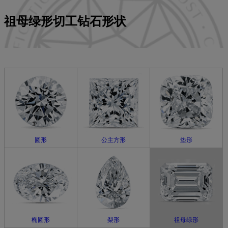
颜色
祖母绿形切工钻石形状
净度
切工
认证
成本
荧光
圆形
公主方形
垫形
椭圆形
梨形
祖母绿形