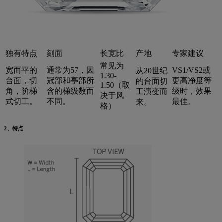
独有特点
刻面
长宽比
产地
专家建议
常见为
宽而平的
通常为57，因
VS1/VS2或
从20
世纪
1.30-
台面，切
冠部和亭部所
更高净度等
的台面切
1.50（取
角，阶梯
含的梯级数而
级时，效果
工演变而
决于风
式切工。
不同。
最佳。
来。
格）
2、特点