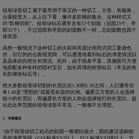
祖母绿形切工属于最早用于珠宝的一种切工，方形，有截角，
台面较宽大，从上往下看，像许多阶梯的集合。这种样式又
叫“阶梯切割”。祖母绿钻石通常含有57个刻面（冠部25个、亭
部32个），不过冠部和亭部的刻面数不一样，总刻面数也因个
体而异。
虽然一般情况下这种切工的火彩和亮度比明亮式切工要逊色
些，但它的的台面很宽阔，可以通透地看到钻石的净度情况以
及晶体的自然生长情况。此外，由于线条平直，其侧面可方便
地搭配各种各样的陪衬宝石，如长而薄的矩形钻石（常见的有
长阶梯形钻石等）。
绝大多数祖母绿切割的长宽比在1.30到1.50之间，人们通常任
务1.40是“理想的”或最受欢迎的比例。偏爱正方形的人会选择
较小的长宽比，而偏爱长方形的人则会选择较打的长宽比。超
出此比率范围的祖母绿形不常见，一般都不太理想。
3、专家建议
“由于祖母绿切工钻石的刻面一般都比较大，因此建议选购较
高的净度等级（GIA标准VS2以上，EGL标准VS1级以上，方