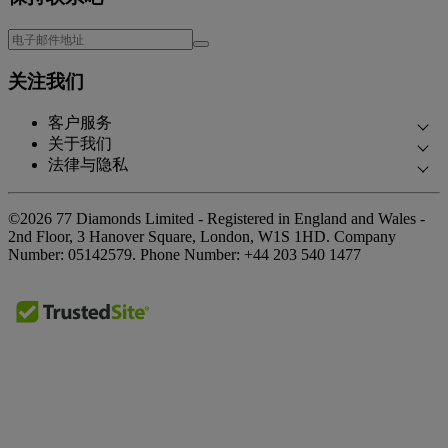
关注我们
客户服务
关于我们
联系我们
法律与隐私
我们的故事
预约面谈
隐私政策
我们的展厅
常见问题
©2026 77 Diamonds Limited - Registered in England and Wales -
Cookie政策
我们的承诺
2nd Floor, 3 Hanover Square, London, W1S 1HD.
Company
交货和退货
Number:
05142579.
Phone Number:
+44 203 540 1477
《条款和条件》
合规采购
贷款《条款和条件》
媒体报道
税费计算器
奖项荣誉
贷款计算器
客户反馈
特别优惠
工作机会
The Notebook