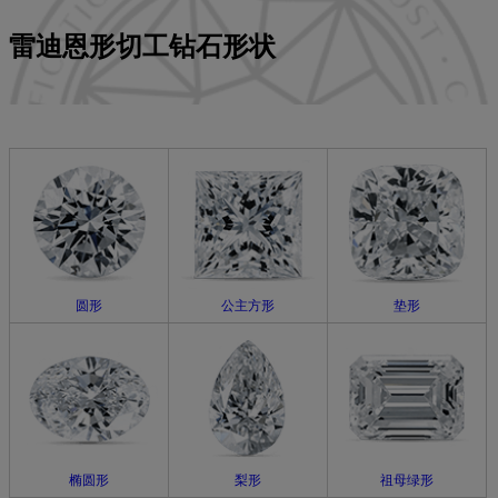
颜色
雷迪恩形切工钻石形状
净度
切工
认证
成本
荧光
圆形
公主方形
垫形
椭圆形
梨形
祖母绿形