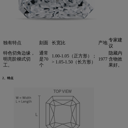
专家建
独有特点
刻面
长宽比
产地
议
特色切角边缘，
通常
隐藏内
1.00-1.05（正方形）；
明亮阶梯式切
是70
1977
含物效
> 1.05-1.50（长方形）
工。
个
果好。
2、特点