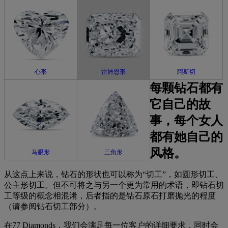
心形
雷迪恩形
阿斯切
每颗钻石都有
它自己的故
事，每个女人
都有她自己的
风格。
马眼形
三角形
从这点上来说，钻石的形状也可以称为“切工”，如圆形切工、
公主形切工。但不可将之与另一个更为常用的术语，即钻石切
工等级的概念相混淆，后者指的是钻石原石打磨抛光的程度
（请参阅钻石切工部分）。
在77 Diamonds，我们会满足每一位客户的详细要求，同时会