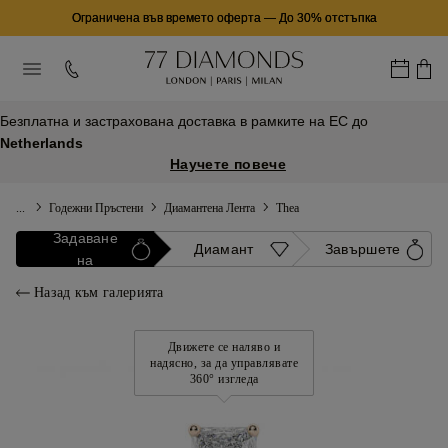
Ограничена във времето оферта
—
До 30% отстъпка
Безплатна и застрахована доставка в рамките на ЕС до
Netherlands
Научете повече
...
Годежни Пръстени
Диамантена Лента
Thea
Задаване
Диамант
Завършете
на
Назад към галерията
Движете се наляво и
надясно, за да управлявате
360° изгледа