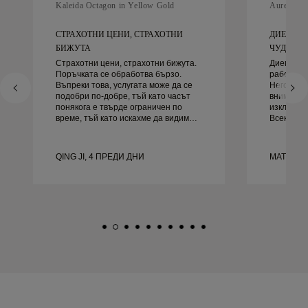
Kaleida Octagon in Yellow Gold
Aurelle in
СТРАХОТНИ ЦЕНИ, СТРАХОТНИ
ДИЕГО Б
БИЖУТА
ЧУДЕСЕН 
Страхотни цени, страхотни бижута.
Диего бе
Поръчката се обработва бързо.
работа за
Въпреки това, услугата може да се
Неговото 
подобри по-добре, тъй като часът
внимание
понякога е твърде ограничен по
изключите
време, тъй като искахме да видим
Всеки де
повече проби, но трябва да
както тря
резервираме друг ден. Общо взето
навреме.
добро преживяване, качествени
доволни 
QING JI, 4 ПРЕДИ ДНИ
MATEUSZ
бижута. Жена ми е щастлива.
го препор
търси кр
сватбени 