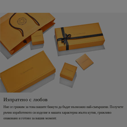
Изпратено с любов
Ние се грижим за това вашите бижута да бъдат възможно най-съвършени. Получете
ръчно изработеното си изделие в нашата характерна жълта кутия, грижливо
опаковано и готово за вашия момент.