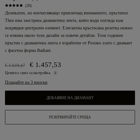
(20)
Деликатен, но впечатляващо привличащ вниманието, пръстенът
Thea има заострена диамантена лента, която води погледа към
искрящия централен елемент. Елегантна кръстосана розетка нежно
се извива около този дизайн за повече детайли. Този годежен
пръстен с диамантена лента е изработен от Розово злато с диамант
с фасетна форма Radiant.
€ 1.457,53
€ 1.619,47
Цената е само за настройка.
Плащайте на 3 вноски
ДОБАВЯНЕ НА ДИАМАНТ
РЕЗЕРВИРАЙТЕ СРЕЩА