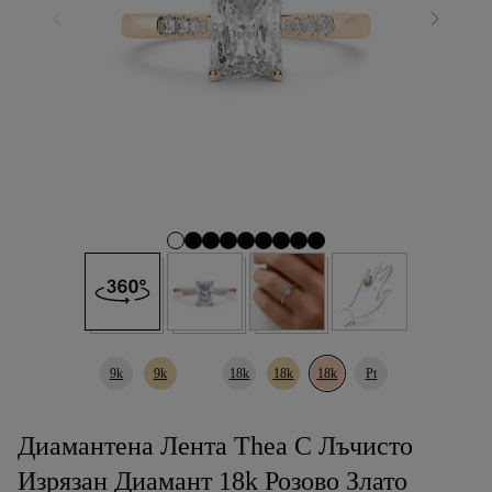
9k
9k
18k
18k
18k
Pt
Диамантена Лента Thea С Лъчисто
Изрязан Диамант 18k Розово Злато