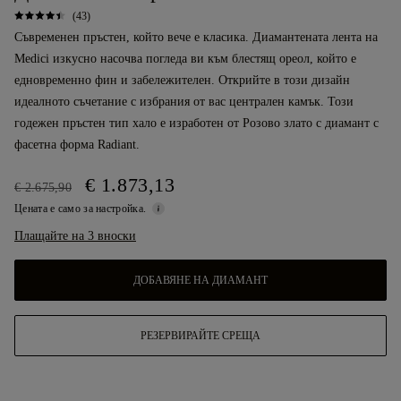
(43)
Съвременен пръстен, който вече е класика. Диамантената лента на
Medici изкусно насочва погледа ви към блестящ ореол, който е
едновременно фин и забележителен. Открийте в този дизайн
идеалното съчетание с избрания от вас централен камък. Този
годежен пръстен тип хало е изработен от Розово злато с диамант с
фасетна форма Radiant.
€ 1.873,13
€ 2.675,90
Цената е само за настройка.
Плащайте на 3 вноски
ДОБАВЯНЕ НА ДИАМАНТ
РЕЗЕРВИРАЙТЕ СРЕЩА