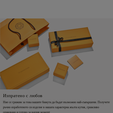
Изпратено с любов
Ние се грижим за това вашите бижута да бъдат възможно най-съвършени. Получете
ръчно изработеното си изделие в нашата характерна жълта кутия, грижливо
опаковано и готово за вашия момент.