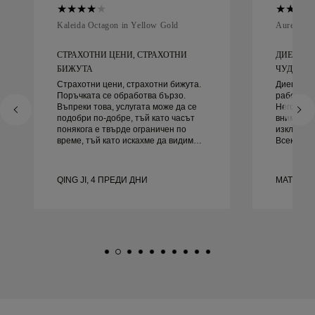
Kaleida Octagon in Yellow Gold
Aurelle in
СТРАХОТНИ ЦЕНИ, СТРАХОТНИ
ДИЕГО Б
БИЖУТА
ЧУДЕСЕН 
Страхотни цени, страхотни бижута.
Диего бе
Поръчката се обработва бързо.
работа за
Въпреки това, услугата може да се
Неговото 
подобри по-добре, тъй като часът
внимание
понякога е твърде ограничен по
изключите
време, тъй като искахме да видим
Всеки де
повече проби, но трябва да
както тря
резервираме друг ден. Общо взето
навреме.
добро преживяване, качествени
доволни 
QING JI, 4 ПРЕДИ ДНИ
MATEUSZ
бижута. Жена ми е щастлива.
го препор
търси кр
сватбени 