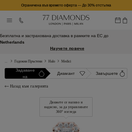
Ограничена във времето оферта
—
До 30% отстъпка
Безплатна и застрахована доставка в рамките на ЕС до
Netherlands
Научете повече
...
Годежни Пръстени
Halo
Medici
Задаване
Диамант
Завършете
на
Назад към галерията
Движете се наляво и
надясно, за да управлявате
360° изгледа