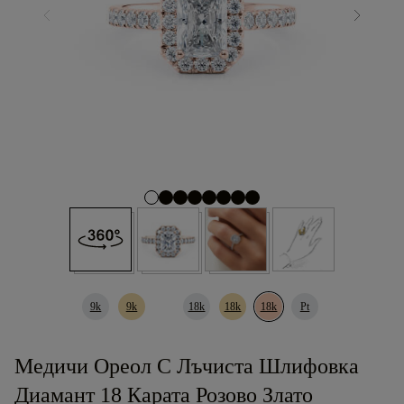
9k
9k
18k
18k
18k
Pt
Медичи Ореол С Лъчиста Шлифовка
Диамант 18 Карата Розово Злато