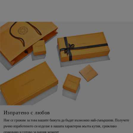
Изпратено с любов
Ние се грижим за това вашите бижута да бъдат възможно най-съвършени. Получете
ръчно изработеното си изделие в нашата характерна жълта кутия, грижливо
опаковано и готово за вашия момент.