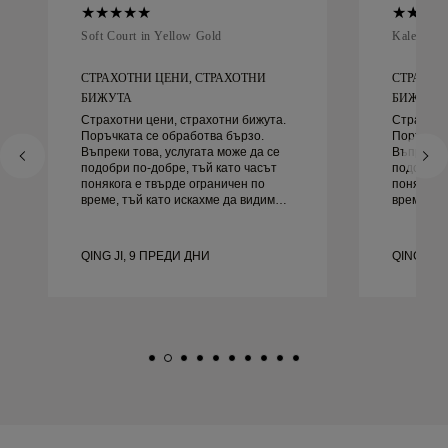
Soft Court in Yellow Gold
Kaleida O
СТРАХОТНИ ЦЕНИ, СТРАХОТНИ
СТРАХОТ
БИЖУТА
БИЖУТА
Страхотни цени, страхотни бижута.
Страхотни
Поръчката се обработва бързо.
Поръчкат
Въпреки това, услугата може да се
Въпреки т
подобри по-добре, тъй като часът
подобри п
понякога е твърде ограничен по
понякога 
време, тъй като искахме да видим
време, тъ
повече проби, но трябва да
повече пр
резервираме друг ден. Общо взето
резервираме д
добро преживяване, качествени
добро пр
QING JI, 9 ПРЕДИ ДНИ
QING JI,
бижута. Жена ми е щастлива.
бижута. 