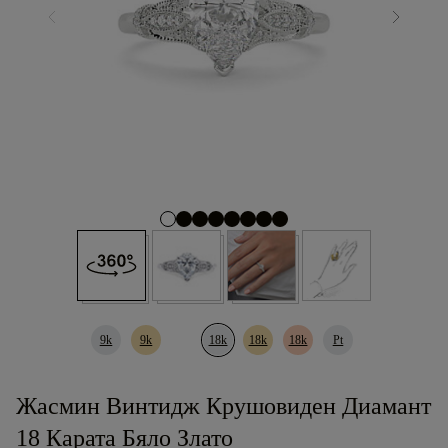
9k
9k
18k
18k
18k
Pt
Жасмин Винтидж Крушовиден Диамант
18 Карата Бяло Злато