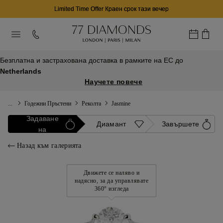
Limited Time Offer Краен срок тази вечер
Безплатна и застрахована доставка в рамките на ЕС до
Netherlands
Научете повече
...
Годежни Пръстени
Реколта
Jasmine
Задаване
Диамант
Завършете
на
Назад към галерията
Движете се наляво и
надясно, за да управлявате
360° изгледа