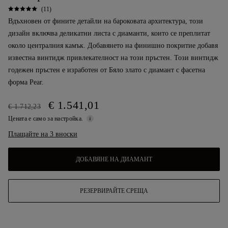
(11)
Вдъхновен от фините детайли на бароковата архитектура, този
дизайн включва деликатни листа с диаманти, които се преплитат
около централния камък. Добавянето на финишно покритие добавя
известна винтидж привлекателност на този пръстен. Този винтидж
годежен пръстен е изработен от Бяло злато с диамант с фасетна
форма Pear.
€ 1.541,01
€ 1.712,23
Цената е само за настройка.
Плащайте на 3 вноски
ДОБАВЯНЕ НА ДИАМАНТ
РЕЗЕРВИРАЙТЕ СРЕЩА