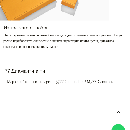
Изпратено с любов
Ние се грижим за това вашите бижута да бъдат възможно най-съвършени. Получете
ръчно изработеното си изделие в нашата характерна жълта кутия, грижливо
опаковано и готово за вашия момент.
77 Диаманти и ти
Маркирайте ни в Instagram @77Diamonds и #My77Diamonds