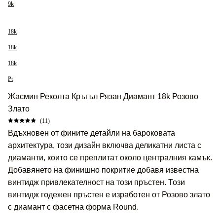
9k
18k
18k
18k
Pt
Жасмин Реколта Кръгъл Рязан Диамант 18k Розово
Злато
(11)
Вдъхновен от фините детайли на бароковата
архитектура, този дизайн включва деликатни листа с
диаманти, които се преплитат около централния камък.
Добавянето на финишно покритие добавя известна
винтидж привлекателност на този пръстен. Този
винтидж годежен пръстен е изработен от Розово злато
с диамант с фасетна форма Round.