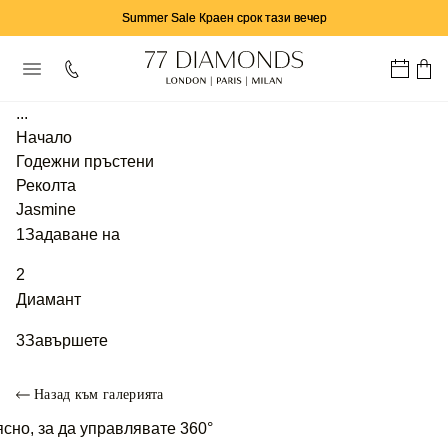
Summer Sale Краен срок тази вечер
...
Начало
Годежни пръстени
Реколта
Jasmine
1
Задаване на
2
Диамант
3
Завършете
Назад към галерията
сно, за да управлявате 360°