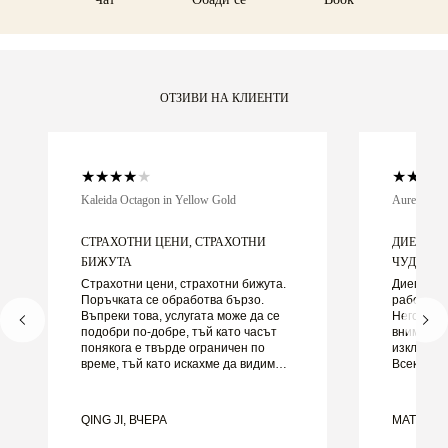
напълно доволни от покупката си, можете да я върнете
или замените в рамките на 30 дни.
ОТЗИВИ НА КЛИЕНТИ
Kaleida Octagon in Yellow Gold
Aurelle in 
СТРАХОТНИ ЦЕНИ, СТРАХОТНИ
ДИЕГО Б
БИЖУТА
ЧУДЕСЕН 
Страхотни цени, страхотни бижута.
Диего бе
Поръчката се обработва бързо.
работа за
Въпреки това, услугата може да се
Неговото 
подобри по-добре, тъй като часът
внимание
понякога е твърде ограничен по
изключите
време, тъй като искахме да видим
Всеки де
повече проби, но трябва да
както тря
резервираме друг ден. Общо взето
навреме.
добро преживяване, качествени
доволни 
QING JI, ВЧЕРА
MATEUSZ
бижута. Жена ми е щастлива.
го препор
търси кр