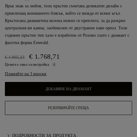
Ярък знак за любов, този пръстен съчетава деликатен дизайн с
привличащ вниманието блясък, който се вижда от всеки ъгъл.
Кръстосана диамантена колона нежно се преплита, за да разкрие
централния ви камък, заобиколен от двустранен паве ореол. Този
годежен пръстен тип хало е изработен от Розово злато с диамант с
фасетна форма Emerald.
€ 1.768,71
€ 1.965,23
Цената е само за настройка.
Плащайте на 3 вноски
ДОБАВЯНЕ НА ДИАМАНТ
РЕЗЕРВИРАЙТЕ СРЕЩА
ПОДРОБНОСТИ ЗА ПРОДУКТА