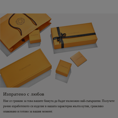
Изпратено с любов
Ние се грижим за това вашите бижута да бъдат възможно най-съвършени. Получете
ръчно изработеното си изделие в нашата характерна жълта кутия, грижливо
опаковано и готово за вашия момент.