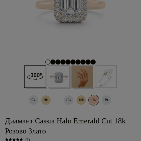
9k
9k
18k
18k
18k
Pt
Диамант Cassia Halo Emerald Cut 18k
Розово Злато
(1)