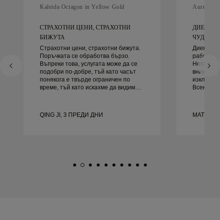
Kaleida Octagon in Yellow Gold
Aurelle in
СТРАХОТНИ ЦЕНИ, СТРАХОТНИ
ДИЕГО Б
БИЖУТА
ЧУДЕСЕН 
Страхотни цени, страхотни бижута.
Диего бе
Поръчката се обработва бързо.
работа за
Въпреки това, услугата може да се
Неговото 
подобри по-добре, тъй като часът
внимание
понякога е твърде ограничен по
изключите
време, тъй като искахме да видим
Всеки де
повече проби, но трябва да
както тря
резервираме друг ден. Общо взето
навреме.
добро преживяване, качествени
доволни 
QING JI, 3 ПРЕДИ ДНИ
MATEUSZ
бижута. Жена ми е щастлива.
го препор
търси кр
сватбени 