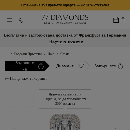
Ограничена във времето оферта
—
До 30% отстъпка
Безплатна и застрахована доставка от Франкфурт за
Германия
Научете повече
...
Годежни Пръстени
Halo
Cassia
Задаване
Диамант
Завършете
на
Назад към галерията
Движете се наляво и
надясно, за да управлявате
360° изгледа