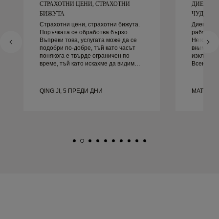
СТРАХОТНИ ЦЕНИ, СТРАХОТНИ
ДИЕГО Б
БИЖУТА
ЧУДЕСЕН 
Страхотни цени, страхотни бижута.
Диего бе
Поръчката се обработва бързо.
работа за
Въпреки това, услугата може да се
Неговото 
подобри по-добре, тъй като часът
внимание
понякога е твърде ограничен по
изключите
време, тъй като искахме да видим
Всеки де
повече проби, но трябва да
както тря
резервираме друг ден. Общо взето
навреме.
добро преживяване, качествени
доволни 
QING JI, 5 ПРЕДИ ДНИ
MATEUSZ
бижута. Жена ми е щастлива.
го препор
търси кр
сватбени 