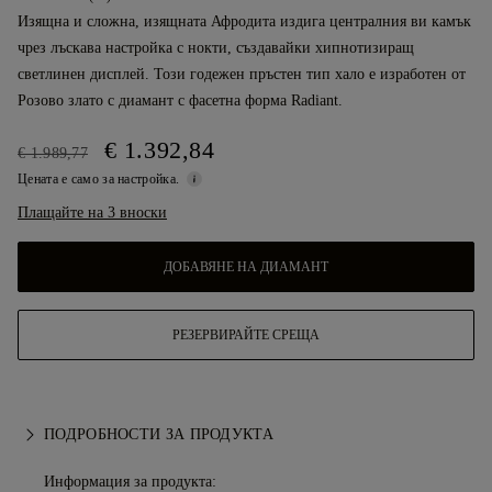
Изящна и сложна, изящната Афродита издига централния ви камък
чрез лъскава настройка с нокти, създавайки хипнотизиращ
светлинен дисплей. Този годежен пръстен тип хало е изработен от
Розово злато с диамант с фасетна форма Radiant.
€ 1.392,84
€ 1.989,77
Цената е само за настройка.
Плащайте на 3 вноски
ДОБАВЯНЕ НА ДИАМАНТ
РЕЗЕРВИРАЙТЕ СРЕЩА
ПОДРОБНОСТИ ЗА ПРОДУКТА
Информация за продукта: