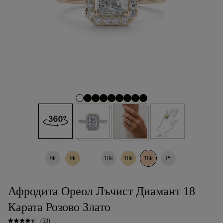
9k
9k
18k
18k
18k
Pt
Афродита Ореол Лъчист Диамант 18
Карата Розово Злато
(53)