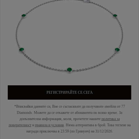
РЕГИСТРИРАЙТЕ СЕ СЕГА
*Вписвайки данните си, Вие се съгласявате да получавате имейли от 77
Diamonds. Можете да се откажете от абонамента по всяко време. За
допълнителна информация, моля, прочетете нашите
политика за
поверителност
и
правила и условия
. Няма алтернатива в брой. Това теглене на
награди приключва в 23:59 (по Гринуич) на 31/12/2026.