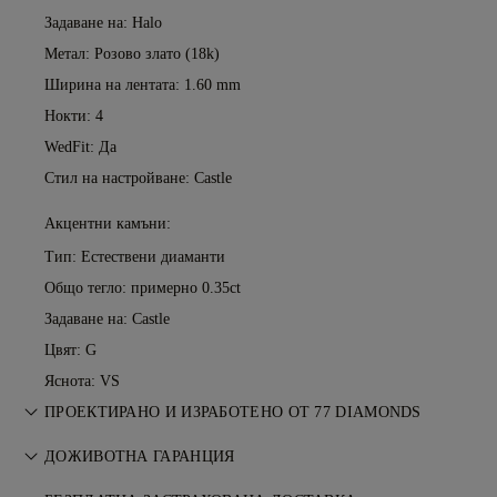
Задаване на: Halo
Метал:
Розово злато (18k)
Ширина на лентата: 1.60 mm
Нокти: 4
WedFit: Да
Стил на настройване: Castle
Акцентни камъни:
Тип: Естествени диаманти
Общо тегло: примерно 0.35ct
Задаване на: Castle
Цвят: G
Яснота: VS
ПРОЕКТИРАНО И ИЗРАБОТЕНО ОТ 77 DIAMONDS
Изкуството на бижутерията, усъвършенствано от
ДОЖИВОТНА ГАРАНЦИЯ
майсторите на 77 Diamonds.
Всяка покупка от 77 Diamonds включва доживотна