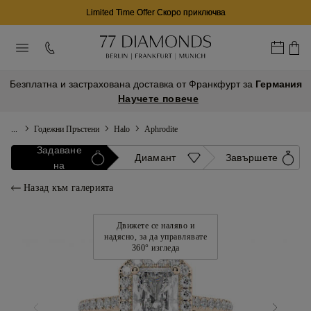
Limited Time Offer Скоро приключва
Безплатна и застрахована доставка от Франкфурт за
Германия
Научете повече
...
Годежни Пръстени
Halo
Aphrodite
Задаване
Диамант
Завършете
на
Назад към галерията
Движете се наляво и
надясно, за да управлявате
360° изгледа