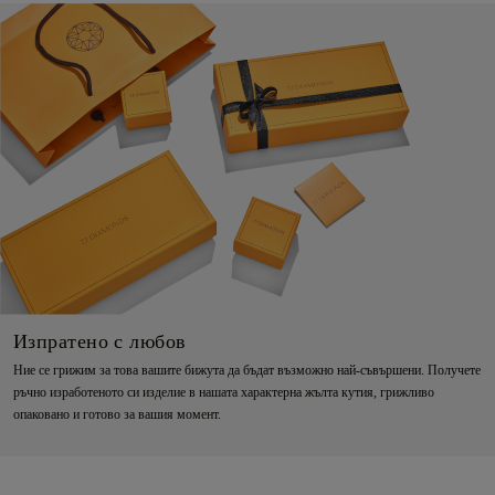
Изпратено с любов
Ние се грижим за това вашите бижута да бъдат възможно най-съвършени. Получете
ръчно изработеното си изделие в нашата характерна жълта кутия, грижливо
опаковано и готово за вашия момент.