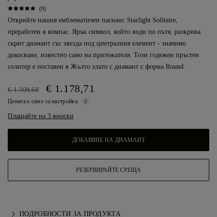
(9)
Открийте нашия емблематичен пасианс Starlight Solitaire,
преработен в компас. Ярък символ, който води по пътя, разкрива
скрит диамант със звезда под централния елемент - значимо
докосване, известно само на притежателя. Този годежен пръстен
солитер е поставен в Жълто злато с диамант с форма Round.
€ 1.178,71
€ 1.309,68
Цената е само за настройка.
Плащайте на 3 вноски
ДОБАВЯНЕ НА ДИАМАНТ
РЕЗЕРВИРАЙТЕ СРЕЩА
ПОДРОБНОСТИ ЗА ПРОДУКТА