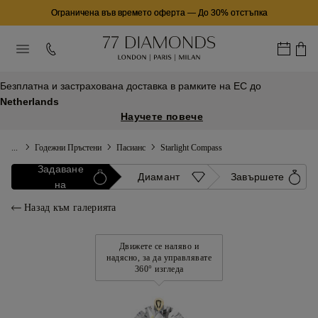
Ограничена във времето оферта
—
До 30% отстъпка
Безплатна и застрахована доставка в рамките на ЕС до
Netherlands
Научете повече
...
Годежни Пръстени
Пасианс
Starlight Compass
Задаване
Диамант
Завършете
на
Назад към галерията
Движете се наляво и
надясно, за да управлявате
360° изгледа