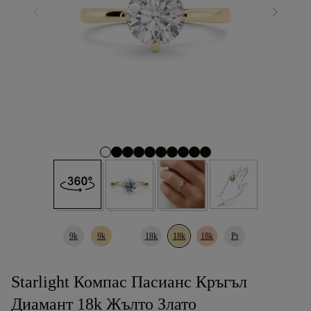
9k
9k
18k
18k
18k
Pt
Starlight Компас Пасианс Кръгъл
Диамант 18k Жълто Злато