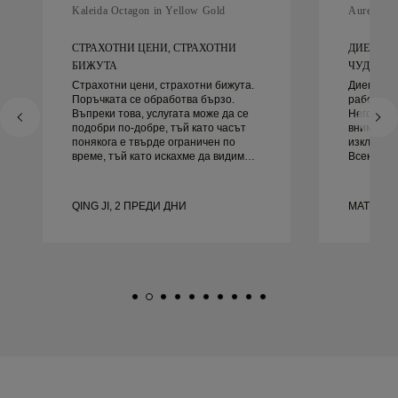
Kaleida Octagon in Yellow Gold
Aurelle in
СТРАХОТНИ ЦЕНИ, СТРАХОТНИ
ДИЕГО Б
БИЖУТА
ЧУДЕСЕН 
Страхотни цени, страхотни бижута.
Диего бе
Поръчката се обработва бързо.
работа за
Въпреки това, услугата може да се
Неговото 
подобри по-добре, тъй като часът
внимание
понякога е твърде ограничен по
изключите
време, тъй като искахме да видим
Всеки де
повече проби, но трябва да
както тря
резервираме друг ден. Общо взето
навреме.
добро преживяване, качествени
доволни 
QING JI, 2 ПРЕДИ ДНИ
MATEUSZ
бижута. Жена ми е щастлива.
го препор
търси кр
сватбени 