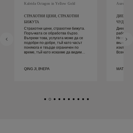
Kaleida Octagon in Yellow Gold
Aurelle in
СТРАХОТНИ ЦЕНИ, СТРАХОТНИ
ДИЕГО Б
БИЖУТА
ЧУДЕСЕН 
Страхотни цени, страхотни бижута.
Диего бе
Поръчката се обработва бързо.
работа за
Въпреки това, услугата може да се
Неговото 
подобри по-добре, тъй като часът
внимание
понякога е твърде ограничен по
изключите
време, тъй като искахме да видим
Всеки де
повече проби, но трябва да
както тря
резервираме друг ден. Общо взето
навреме.
добро преживяване, качествени
доволни 
QING JI, ВЧЕРА
MATEUSZ
бижута. Жена ми е щастлива.
го препор
търси кр
сватбени 