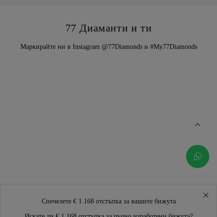
77 Диаманти и ти
Маркирайте ни в Instagram @77Diamonds и #My77Diamonds
Спечелете € 1.168 отстъпка за вашите бижута
Искате ли € 1.168 отстъпка за ръчно изработени бижута?