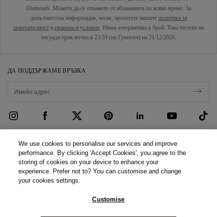
Diamonds. Можете да се откажете от абонамента по всяко време. За
допълнителна информация, моля, прочетете нашите
политика за
поверителност
и
правила и условия
. Няма алтернатива в брой. Това теглене на
награди приключва в 23:59 (по Гринуич) на 31/12/2026.
ДА ПОДДЪРЖАМЕ ВРЪЗКА
ГРИЖА ЗА КЛИЕНТИТЕ
We use cookies to personalise our services and improve
performance. By clicking 'Accept Cookies', you agree to the
Свържете се с нас
ЗА НАС
storing of cookies on your device to enhance your
experience. Prefer not to? You can customise and change
Резервирайте среща
Нашата История
ПРАВНИ ВЪПРОСИ И ПОВЕРИТЕЛНОСТ
your cookies settings.
Често задавани въпроси
Нашите Изложбени Зали
Политика за поверителност
Customise
Доставка и връщане
Нашите Обещания
Политика за използване на бисквитки
©2026 77 Diamonds GmbH -
Schumannstraße 27. 60325