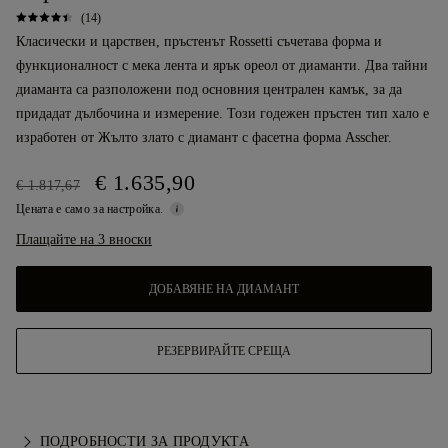
(14)
Класически и царствен, пръстенът Rossetti съчетава форма и
функционалност с мека лента и ярък ореол от диаманти. Два тайни
диаманта са разположени под основния централен камък, за да
придадат дълбочина и измерение. Този годежен пръстен тип хало е
изработен от Жълто злато с диамант с фасетна форма Asscher.
€ 1.635,90
€ 1.817,67
Цената е само за настройка.
Плащайте на 3 вноски
ДОБАВЯНЕ НА ДИАМАНТ
РЕЗЕРВИРАЙТЕ СРЕЩА
ПОДРОБНОСТИ ЗА ПРОДУКТА