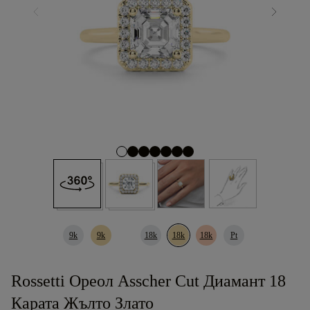
9k
9k
18k
18k
18k
Pt
Rossetti Ореол Asscher Cut Диамант 18
Карата Жълто Злато