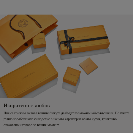
Изпратено с любов
Ние се грижим за това вашите бижута да бъдат възможно най-съвършени. Получете
ръчно изработеното си изделие в нашата характерна жълта кутия, грижливо
опаковано и готово за вашия момент.