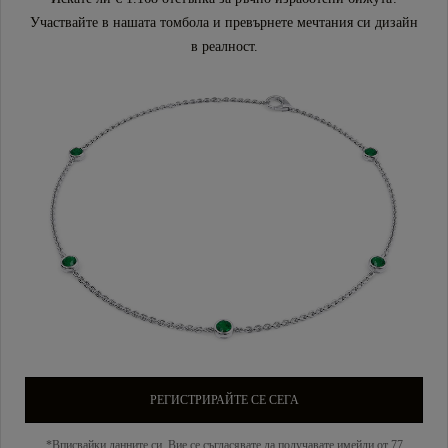
Участвайте в нашата томбола и превърнете мечтания си дизайн
в реалност.
РЕГИСТРИРАЙТЕ СЕ СЕГА
*Вписвайки данните си, Вие се съгласявате да получавате имейли от 77