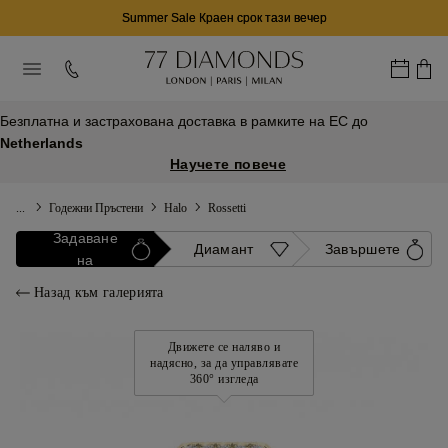
Summer Sale Краен срок тази вечер
Безплатна и застрахована доставка в рамките на ЕС до
Netherlands
Научете повече
...
Годежни Пръстени
Halo
Rossetti
Задаване
Диамант
Завършете
на
Назад към галерията
Движете се наляво и
надясно, за да управлявате
360° изгледа