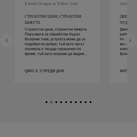
Kaleida Octagon in Yellow Gold
Aurelle in
СТРАХОТНИ ЦЕНИ, СТРАХОТНИ
ДИЕГО Б
БИЖУТА
ЧУДЕСЕН 
Страхотни цени, страхотни бижута.
Диего бе
Поръчката се обработва бързо.
работа за
Въпреки това, услугата може да се
Неговото 
подобри по-добре, тъй като часът
внимание
понякога е твърде ограничен по
изключите
време, тъй като искахме да видим
Всеки де
повече проби, но трябва да
както тря
резервираме друг ден. Общо взето
навреме.
добро преживяване, качествени
доволни 
QING JI, 3 ПРЕДИ ДНИ
MATEUSZ
бижута. Жена ми е щастлива.
го препор
търси кр
сватбени 