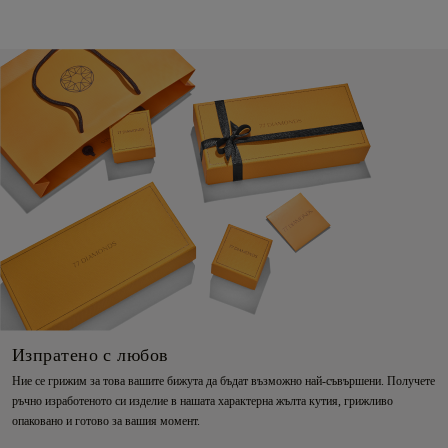
Изпратено с любов
Ние се грижим за това вашите бижута да бъдат възможно най-съвършени. Получете
ръчно изработеното си изделие в нашата характерна жълта кутия, грижливо
опаковано и готово за вашия момент.