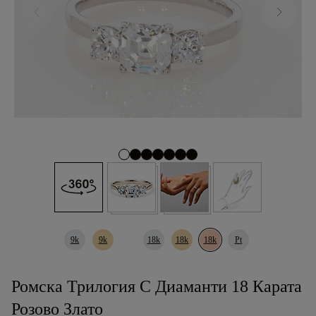
9k
9k
18k
18k
18k
Pt
Ромска Трилогия С Диаманти 18 Карата
Розово Злато