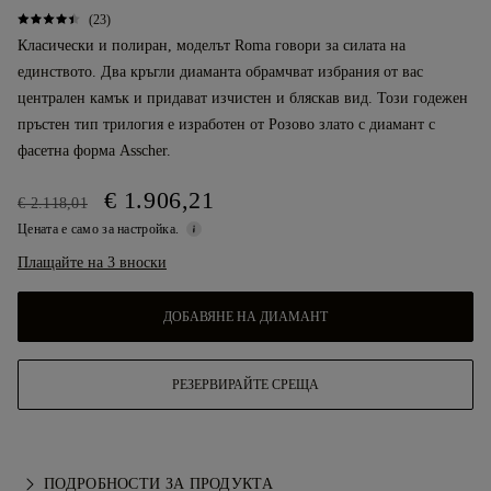
(23)
Класически и полиран, моделът Roma говори за силата на
единството. Два кръгли диаманта обрамчват избрания от вас
централен камък и придават изчистен и бляскав вид. Този годежен
пръстен тип трилогия е изработен от Розово злато с диамант с
фасетна форма Asscher.
€ 1.906,21
€ 2.118,01
Цената е само за настройка.
Плащайте на 3 вноски
ДОБАВЯНЕ НА ДИАМАНТ
РЕЗЕРВИРАЙТЕ СРЕЩА
ПОДРОБНОСТИ ЗА ПРОДУКТА