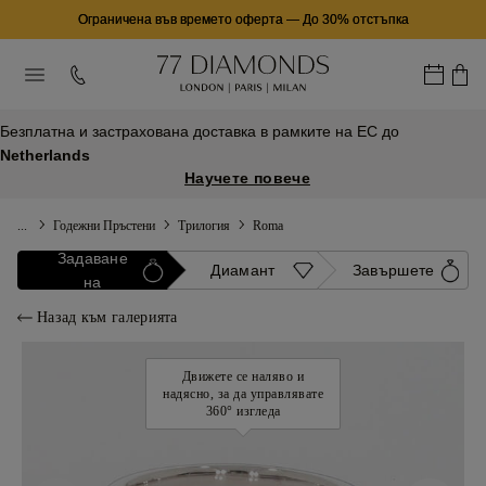
Ограничена във времето оферта
—
До 30% отстъпка
Безплатна и застрахована доставка в рамките на ЕС до
Netherlands
Научете повече
...
Годежни Пръстени
Трилогия
Roma
Задаване
Диамант
Завършете
на
Назад към галерията
Движете се наляво и
надясно, за да управлявате
360° изгледа