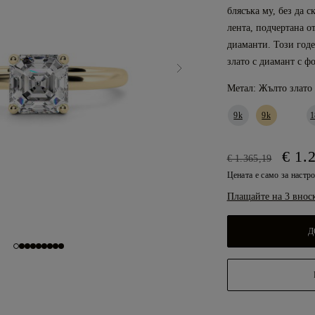
блясъка му, без да с
лента, подчертана от
диаманти. Този годе
злато с диамант с фо
Метал:
Жълто злато 
9k
9k
1
€ 1.
€ 1.365,19
Цената е само за настр
Плащайте на 3 внос
Д