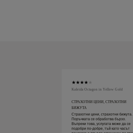
ellow Gold
Kaleida Octagon in Yellow Gold
НИ, СТРАХОТНИ
СТРАХОТНИ ЦЕНИ, СТРАХОТНИ
БИЖУТА
, страхотни бижута.
Страхотни цени, страхотни бижута.
бработва бързо.
Поръчката се обработва бързо.
услугата може да се
Въпреки това, услугата може да се
ре, тъй като часът
подобри по-добре, тъй като часът