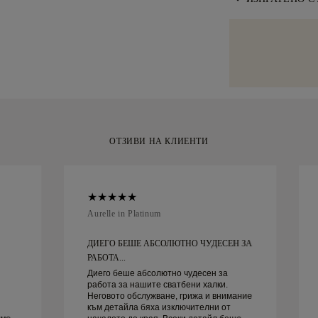
врата. Застрах
безплатна пром
избегнем всяка
Полагаме специ
от доставката.
артикули с вис
ръчно изработе
специализиран
емблематична ж
Malca-Amit или
за вашия моме
покупката си, 
рамките на 30 
ОТЗИВИ НА КЛИЕНТИ
Aurelle in Platinum
ДИЕГО БЕШЕ АБСОЛЮТНО ЧУДЕСЕН ЗА
РАБОТА...
Диего беше абсолютно чудесен за
работа за нашите сватбени халки.
Неговото обслужване, грижа и внимание
към детайла бяха изключителни от