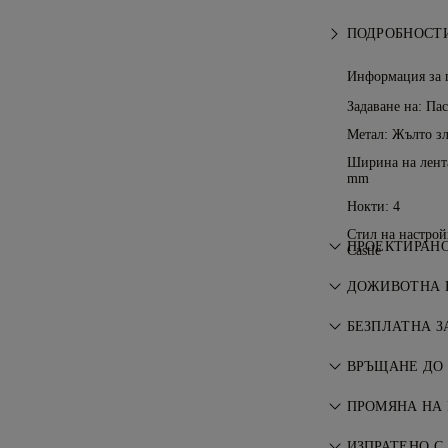
ПОДРОБНОСТИ
Информация за 
Задаване на: Па
Метал:
Жълто зл
Ширина на лента
mm
Нокти: 4
Стил на настрой
ПРОЕКТИРАНО
Castle
Изкуството на 
ДОЖИВОТНА 
майсторите на
Всяка покупка 
БЕЗПЛАТНА З
гаранция за п
Всички пощенск
ремонти са бе
ВРЪЩАНЕ ДО 
къде живеете. 
Ако не сте нап
риск и напълно
ПРОМЯНА НА 
замените покуп
за доставка Fe
За перфектно 
Условията
ИЗПРАТЕНО С
.