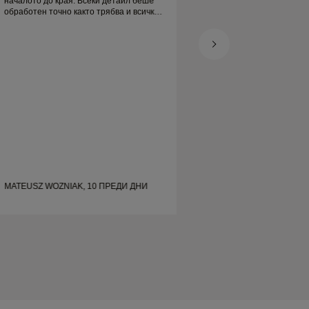
началото до края. Всеки детайл беше
доволен
обработен точно както трябва и всичко
беше готово навреме. Не можем да
бъдем по-доволни от преживяването и
силно го препоръчваме на всеки, който
търси красиви, добре изработени
сватбени халки.
MATEUSZ WOZNIAK, 10 ПРЕДИ ДНИ
SHELLEY, 18 ПРЕ