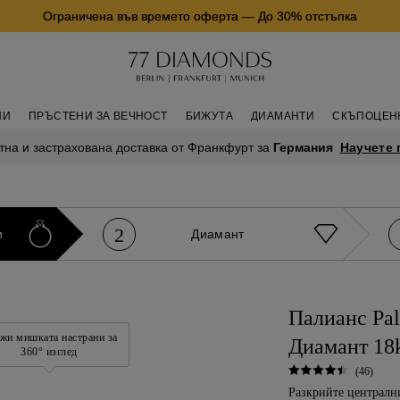
Ограничена във времето оферта
—
До 30% отстъпка
НИ
ПРЪСТЕНИ ЗА ВЕЧНОСТ
БИЖУТА
ДИАМАНТИ
СКЪПОЦЕН
Научете 
тна и застрахована доставка от Франкфурт за
Германия
2
и
Диамант
Палианс Pal
жи мишката настрани за
Диамант 18
360° изглед
(46)
Разкрийте централни