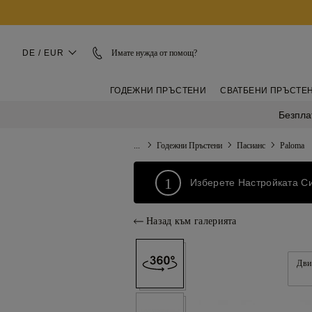
DE / EUR
Имате нужда от помощ?
ГОДЕЖНИ ПРЪСТЕНИ
СВАТБЕНИ ПРЪСТЕ
Безпла
...
Годежни Пръстени
Пасианс
Paloma
1
Изберете Настройката С
Назад към галерията
Дви