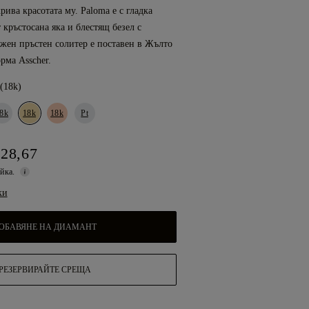
крива красотата му. Paloma е с гладка
 кръстосана яка и блестящ безел с
жен пръстен солитер е поставен в Жълто
рма Asscher.
(18k)
8k
18k
18k
Pt
228,67
ойка.
ки
ОБАВЯНЕ НА ДИАМАНТ
РЕЗЕРВИРАЙТЕ СРЕЩА