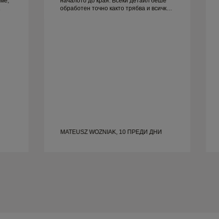
ме,
началото до края. Всеки детайл беше
обработен точно както трябва и всичко
руг
беше готово навреме. Не можем да
бъдем по-доволни от преживяването и
силно го препоръчваме на всеки, който
търси красиви, добре изработени
сватбени халки.
MATEUSZ WOZNIAK, 10 ПРЕДИ ДНИ