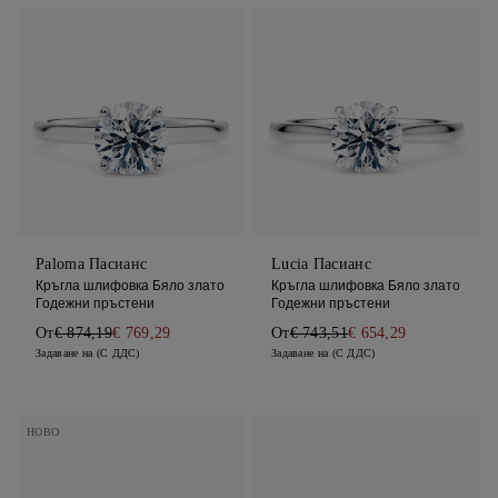
Paloma Пасианс
Lucia Пасианс
Кръгла шлифовка Бяло злато
Кръгла шлифовка Бяло злато
Годежни пръстени
Годежни пръстени
От
€ 874,19
€ 769,29
От
€ 743,51
€ 654,29
Задаване на (С ДДС)
Задаване на (С ДДС)
НОВО