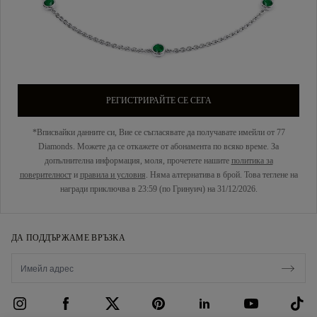
РЕГИСТРИРАЙТЕ СЕ СЕГА
*Вписвайки данните си, Вие се съгласявате да получавате имейли от 77
Diamonds. Можете да се откажете от абонамента по всяко време. За
допълнителна информация, моля, прочетете нашите
политика за
поверителност
и
правила и условия
. Няма алтернатива в брой. Това теглене на
награди приключва в 23:59 (по Гринуич) на 31/12/2026.
ДА ПОДДЪРЖАМЕ ВРЪЗКА