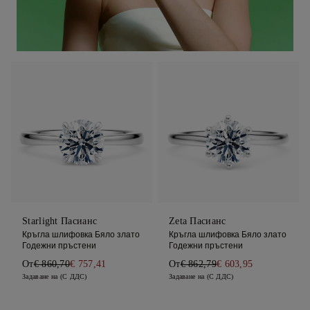
Starlight Пасианс
Zeta Пасианс
Кръгла шлифовка Бяло злато
Кръгла шлифовка Бяло злато
Годежни пръстени
Годежни пръстени
От
€ 860,70
€ 757,41
От
€ 862,79
€ 603,95
Задаване на (С ДДС)
Задаване на (С ДДС)