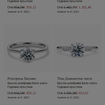
Годежни пръстени
Годежни пръстени
От
€ 954,58
€ 859,12
От
€ 1.402,75
€ 1.262,48
Задаване на (С ДДС)
Задаване на (С ДДС)
Principessa Пасианс
Thea Диамантена лента
Кръгла шлифовка Бяло злато
Кръгла шлифовка Бяло злато
Годежни пръстени
Годежни пръстени
От
€ 954,58
€ 859,12
От
€ 1.035,58
€ 932,02
Задаване на (С ДДС)
Задаване на (С ДДС)