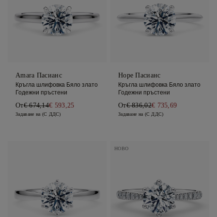
Amara Пасианс
Hope Пасианс
Кръгла шлифовка Бяло злато
Кръгла шлифовка Бяло злато
Годежни пръстени
Годежни пръстени
От
€ 674,14
€ 593,25
От
€ 836,02
€ 735,69
Задаване на (С ДДС)
Задаване на (С ДДС)
НОВО