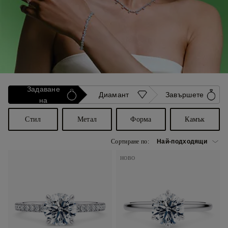
Задаване
Диамант
Завършете
на
Стил
Метал
Форма
Камък
Сортиране по:
НОВО