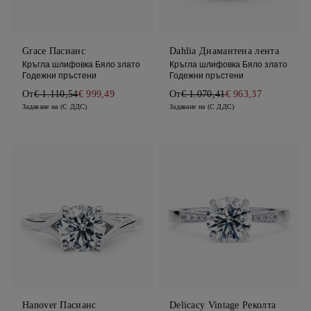
Grace Пасианс
Dahlia Диамантена лента
Кръгла шлифовка Бяло злато
Кръгла шлифовка Бяло злато
Годежни пръстени
Годежни пръстени
От
€ 1.110,54
€ 999,49
От
€ 1.070,41
€ 963,37
Задаване на (С ДДС)
Задаване на (С ДДС)
Hanover Пасианс
Delicacy Vintage Реколта