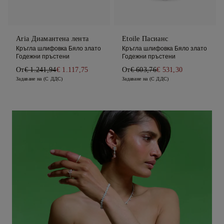
Aria Диамантена лента
Etoile Пасианс
Кръгла шлифовка Бяло злато
Кръгла шлифовка Бяло злато
Годежни пръстени
Годежни пръстени
От
€ 1.241,94
€ 1.117,75
От
€ 603,76
€ 531,30
Задаване на (С ДДС)
Задаване на (С ДДС)