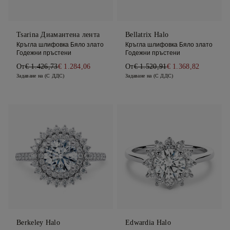
Tsarina Диамантена лента
Bellatrix Halo
Кръгла шлифовка Бяло злато
Кръгла шлифовка Бяло злато
Годежни пръстени
Годежни пръстени
От
€ 1.426,73
€ 1.284,06
От
€ 1.520,91
€ 1.368,82
Задаване на (С ДДС)
Задаване на (С ДДС)
Berkeley Halo
Edwardia Halo