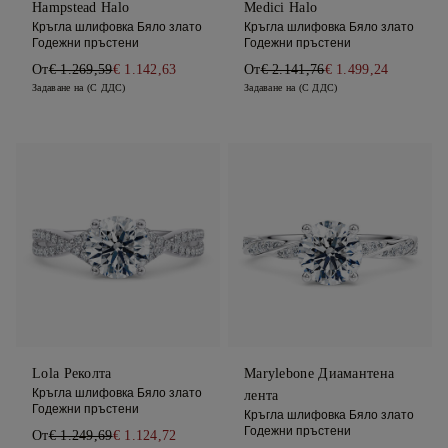
Hampstead Halo
Medici Halo
Кръгла шлифовка Бяло злато
Кръгла шлифовка Бяло злато
Годежни пръстени
Годежни пръстени
От
€ 1.269,59
€ 1.142,63
От
€ 2.141,76
€ 1.499,24
Задаване на (С ДДС)
Задаване на (С ДДС)
Lola Реколта
Marylebone Диамантена
Кръгла шлифовка Бяло злато
лента
Годежни пръстени
Кръгла шлифовка Бяло злато
Годежни пръстени
От
€ 1.249,69
€ 1.124,72