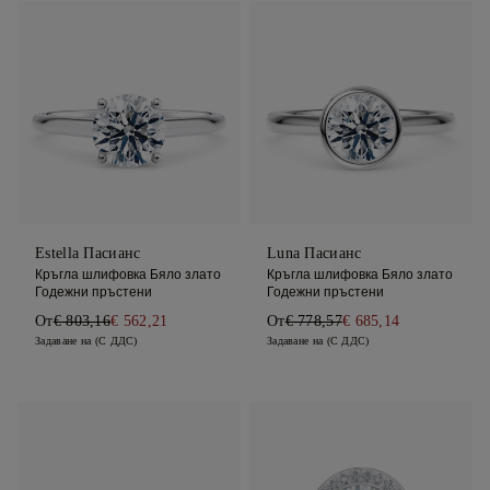
Estella Пасианс
Luna Пасианс
Кръгла шлифовка Бяло злато
Кръгла шлифовка Бяло злато
Годежни пръстени
Годежни пръстени
От
€ 803,16
€ 562,21
От
€ 778,57
€ 685,14
Задаване на (С ДДС)
Задаване на (С ДДС)