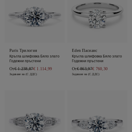
Paris Трилогия
Eden Пасианс
Кръгла шлифовка Бяло злато
Кръгла шлифовка Бяло злато
Годежни пръстени
Годежни пръстени
От
€ 1.238,87
€ 1.114,99
От
€ 863,97
€ 760,30
Задаване на (С ДДС)
Задаване на (С ДДС)