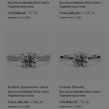
Кръгла шлифовка Бяло злато
Кръгла шлифовка Бяло злато
Годежни пръстени
Годежни пръстени
От
€ 860,34
€ 757,10
От
€ 1.245,27
€ 1.120,74
Задаване на (С ДДС)
Задаване на (С ДДС)
Kindrea Диамантена лента
Contour Пасианс
Кръгла шлифовка Бяло злато
Кръгла шлифовка Бяло злато
Годежни пръстени
Годежни пръстени
От
€ 1.185,10
€ 1.066,59
От
€ 835,52
€ 735,26
Задаване на (С ДДС)
Задаване на (С ДДС)