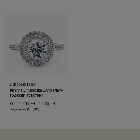
Empress Halo
Кръгла шлифовка Бяло злато
Годежни пръстени
От
€ 1.784,99
€ 1.606,49
Задаване на (С ДДС)