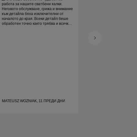
работа за нашите сватбени халки.
Пристигнаха навре
Неговото обслужване, грижа и внимание
прекрасна. Платин
към детайла бяха изключителни от
пръстен е наистина
началото до края. Всеки детайл беше
доволен
обработен точно както трябва и всичко
беше готово навреме. Не можем да
бъдем по-доволни от преживяването и
силно го препоръчваме на всеки, който
търси красиви, добре изработени
сватбени халки.
MATEUSZ WOZNIAK, 11 ПРЕДИ ДНИ
SHELLEY, 20 ПРЕ