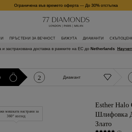
Ограничена във времето оферта
—
До 30% отстъпка
НИ
ПРЪСТЕНИ ЗА ВЕЧНОСТ
БИЖУТА
ДИАМАНТИ
СКЪПОЦЕН
Научет
 и застрахована доставка в рамките на ЕС до
Netherlands
2
и
Диамант
Esther Halo
жи мишката настрани за
Шлифовка Д
360° изглед
Злато