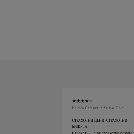
ellow Gold
Kaleida Octagon in Yellow Gold
НИ, СТРАХОТНИ
СТРАХОТНИ ЦЕНИ, СТРАХОТНИ
БИЖУТА
, страхотни бижута.
Страхотни цени, страхотни бижута.