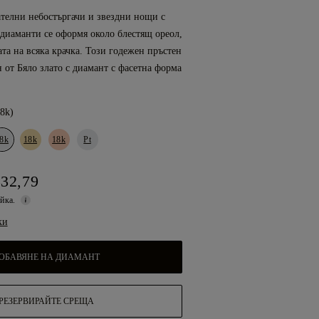
ателни небостъргачи и звездни нощи с
 диаманти се оформя около блестящ ореол,
ата на всяка крачка. Този годежен пръстен
н от Бяло злато с диамант с фасетна форма
18k)
8k
18k
18k
Pt
332,79
ойка.
ки
ОБАВЯНЕ НА ДИАМАНТ
РЕЗЕРВИРАЙТЕ СРЕЩА