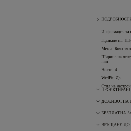
ПОДРОБНОСТИ
Информация за 
Задаване на: Hal
Метал:
Бяло злат
Ширина на лента
mm
Нокти: 4
WedFit: Да
Стил на настрой
ПРОЕКТИРАНО
Изкуството на 
ДОЖИВОТНА 
майсторите на
Всяка покупка 
БЕЗПЛАТНА З
гаранция за п
Всички пощенск
ремонти са бе
ВРЪЩАНЕ ДО 
къде живеете. 