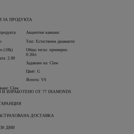
 ЗА ПРОДУКТА
продукта:
Акцентни камъни:
o
Тип: Естествени диаманти
о (18k)
Общо тегло: примерно
0.20ct
та: 2.00
Задаване на: Claw
Цвят: G
Яснота: VS
ване: Claw
 И ИЗРАБОТЕНО ОТ 77 DIAMONDS
бижутерията, усъвършенствано от
ГАРАНЦИЯ
 77 Diamonds.
от 77 Diamonds включва доживотна
АСТРАХОВАНА ДОСТАВКА
роизводствени дефекти. Необходимите
и услуги са безплатни, без значение
зплатни. Вижте
30 ДНИ
Условията
.
Ние ще изпратим вашия артикул без