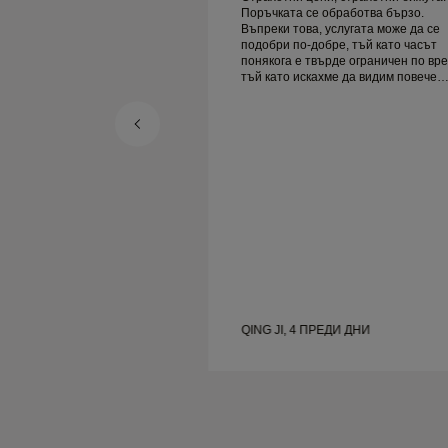
бработва бързо.
Поръчката се обработва бързо.
услугата може да се
Въпреки това, услугата може да се
ре, тъй като часът
подобри по-добре, тъй като часът
рде ограничен по време,
понякога е твърде ограничен по вре
ме да видим повече
тъй като искахме да видим повече
ва да резервираме друг
проби, но трябва да резервираме д
ден. Общо взето добро преживяване,
ута. Жена ми е
качествени бижута. Жена ми е
щастлива.
ЕДИ ДНИ
QING JI, 4 ПРЕДИ ДНИ