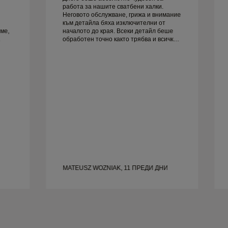
работа за нашите сватбени халки.
Неговото обслужване, грижа и внимание
към детайла бяха изключителни от
ме,
началото до края. Всеки детайл беше
обработен точно както трябва и всичко
руг
беше готово навреме. Не можем да
бъдем по-доволни от преживяването и
силно го препоръчваме на всеки, който
търси красиви, добре изработени
сватбени халки.
MATEUSZ WOZNIAK, 11 ПРЕДИ ДНИ