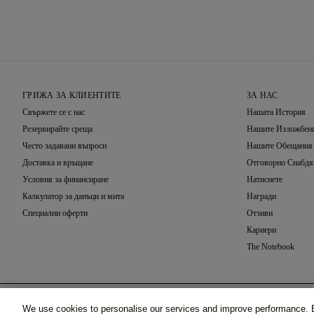
ГРИЖА ЗА КЛИЕНТИТЕ
ЗА НАС
Свържете се с нас
Нашата История
Резервирайте среща
Нашите Изложбени
Често задавани въпроси
Нашите Обещания
Доставка и връщане
Отговорно Снабдя
Условия за финансиране
Натиснете
Калкулатор за данъци и мита
Награди
Специални оферти
Отзиви
Кариери
The Notebook
Избор На Настройки
We use cookies to personalise our services and improve performance. B
Esther Halo, Бяло Злато (18k)