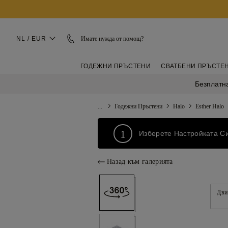
NL / EUR
Имате нужда от помощ?
ГОДЕЖНИ ПРЪСТЕНИ
СВАТБЕНИ ПРЪСТЕ
Безплатна
...
Годежни Пръстени
Halo
Esther Halo
1
Изберете Настройката С
Назад към галерията
Дви