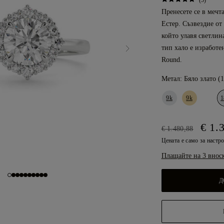
(5)
Пренесете се в мечт
Естер. Съзвездие от
който улавя светлин
тип хало е изработе
Round.
Метал:
Бяло злато (
9k
9k
1
€ 1.
€ 1.480,88
Цената е само за настр
Плащайте на 3 внос
Д