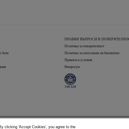
ПРАВНИ ВЪПРОСИ И ПОВЕРИТЕЛНО
Политика за поверителност
 Зали
Политика за използване на бисквитки
Правила и условия
ване
Импресум
Избрани Диамант
Общо
y clicking 'Accept Cookies', you agree to the
По Подразбиране (Round, 0.30,
K
,
SI1
)
(С ДДС)