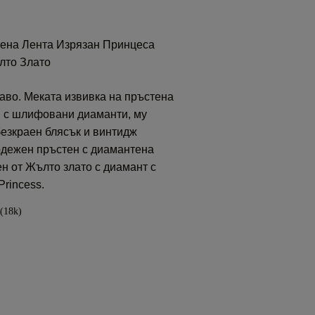
тена Лента Изрязан Принцеса
лто Злато
аво. Меката извивка на пръстена
н с шлифовани диаманти, му
езкраен блясък и винтидж
одежен пръстен с диамантена
ен от Жълто злато с диамант с
rincess.
(18k)