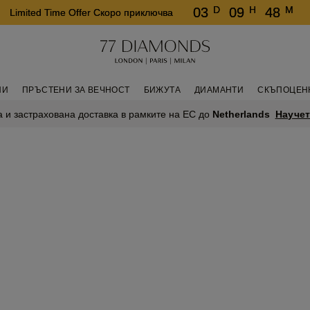
D
H
M
03
09
48
Limited Time Offer Скоро приключва
НИ
ПРЪСТЕНИ ЗА ВЕЧНОСТ
БИЖУТА
ДИАМАНТИ
СКЪПОЦЕН
Научет
 и застрахована доставка в рамките на ЕС до
Netherlands