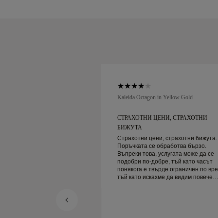
low Gold
Kaleida Octagon in Yellow Gold
НИ, СТРАХОТНИ
СТРАХОТНИ ЦЕНИ, СТРАХОТНИ
БИЖУТА
, страхотни бижута.
Страхотни цени, страхотни бижута.
бработва бързо.
Поръчката се обработва бързо.
услугата може да се
Въпреки това, услугата може да се
ре, тъй като часът
подобри по-добре, тъй като часът
рде ограничен по време,
понякога е твърде ограничен по вре
ме да видим повече
тъй като искахме да видим повече
ва да резервираме друг
проби, но трябва да резервираме д
ден. Общо взето добро преживяване,
ута. Жена ми е
качествени бижута. Жена ми е
щастлива.