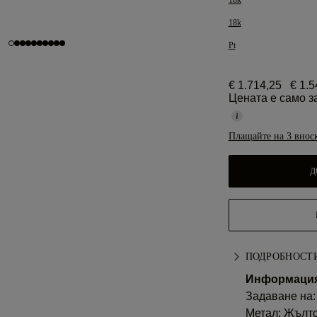
18k
18k
Pt
€ 1.714,25
€ 1.5
Цената е само з
Плащайте на 3 внос
Д
ПОДРОБНОСТИ
Информация 
Задаване на:
Метал:
Жълто