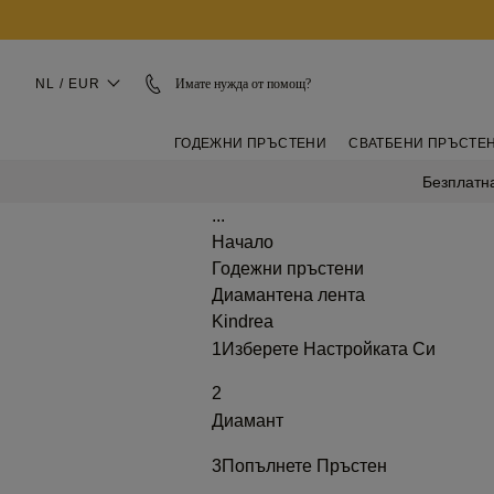
NL / EUR
Имате нужда от помощ?
ГОДЕЖНИ ПРЪСТЕНИ
СВАТБЕНИ ПРЪСТЕ
Безплатна
...
Начало
Годежни пръстени
Диамантена лента
Kindrea
1
Изберете Настройката Си
2
Диамант
3
Попълнете Пръстен