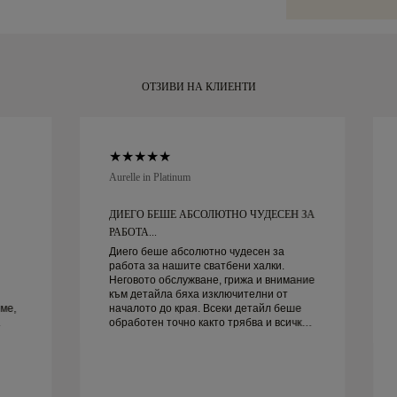
Malca-Amit или
за вашия моме
покупката си, 
рамките на 30 
ОТЗИВИ НА КЛИЕНТИ
Aurelle in Platinum
ДИЕГО БЕШЕ АБСОЛЮТНО ЧУДЕСЕН ЗА
РАБОТА...
Диего беше абсолютно чудесен за
работа за нашите сватбени халки.
Неговото обслужване, грижа и внимание
към детайла бяха изключителни от
ме,
началото до края. Всеки детайл беше
обработен точно както трябва и всичко
руг
беше готово навреме. Не можем да
бъдем по-доволни от преживяването и
силно го препоръчваме на всеки, който
търси красиви, добре изработени
сватбени халки.