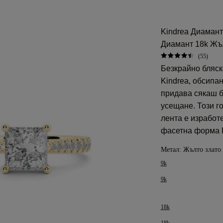
Kindrea Диаман
Диамант 18k Жъ
(55)
Безкрайно бляск
Kindrea, обсипа
придава сякаш б
усещане. Този г
лента е изработ
фасетна форма P
Метал:
Жълто злато 
9k
9k
18k