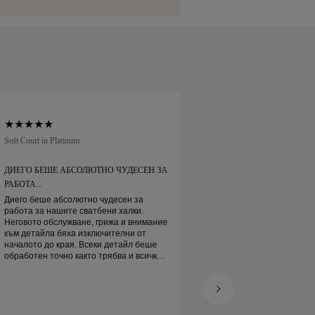
 Brinks. Ако не сте напълно доволни от
нт.
можете да я върнете или замените в
дни.
Soft Court in Platinum
Traditional Court in Pl
ДИЕГО БЕШЕ АБСОЛЮТНО ЧУДЕСЕН ЗА
ПОРЪЧАХ СИ СВА
РАБОТА...
ОНЛАЙН
Диего беше абсолютно чудесен за
Поръчах си сватбе
работа за нашите сватбени халки.
Пристигнаха навре
Неговото обслужване, грижа и внимание
прекрасна. Платин
към детайла бяха изключителни от
пръстен е наистина
началото до края. Всеки детайл беше
доволен
обработен точно както трябва и всичко
беше готово навреме. Не можем да
бъдем по-доволни от преживяването и
силно го препоръчваме на всеки, който
търси красиви, добре изработени
сватбени халки.