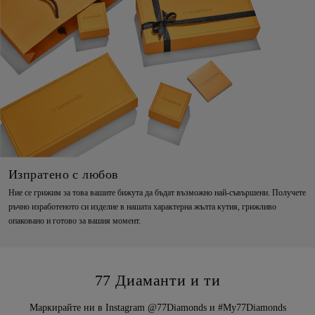
Изпратено с любов
Ние се грижим за това вашите бижута да бъдат възможно най-съвършени. Получете
ръчно изработеното си изделие в нашата характерна жълта кутия, грижливо
опаковано и готово за вашия момент.
77 Диаманти и ти
Маркирайте ни в Instagram @77Diamonds и #My77Diamonds