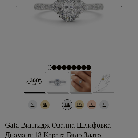
9k
9k
18k
18k
18k
Pt
Gaia Винтидж Овална Шлифовка
Диамант 18 Карата Бяло Злато