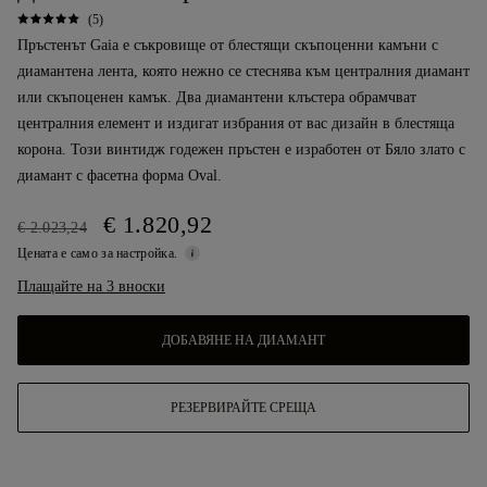
(5)
Пръстенът Gaia е съкровище от блестящи скъпоценни камъни с
диамантена лента, която нежно се стеснява към централния диамант
или скъпоценен камък. Два диамантени клъстера обрамчват
централния елемент и издигат избрания от вас дизайн в блестяща
корона. Този винтидж годежен пръстен е изработен от Бяло злато с
диамант с фасетна форма Oval.
€ 1.820,92
€ 2.023,24
Цената е само за настройка.
Плащайте на 3 вноски
ДОБАВЯНЕ НА ДИАМАНТ
РЕЗЕРВИРАЙТЕ СРЕЩА