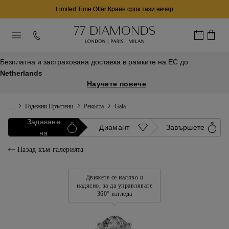
Limited Time Offer Краен срок тази вечер
Безплатна и застрахована доставка в рамките на ЕС до
Netherlands
Научете повече
...
Годежни Пръстени
Реколта
Gaia
Задаване
Диамант
Завършете
на
Назад към галерията
Движете се наляво и
надясно, за да управлявате
360° изгледа