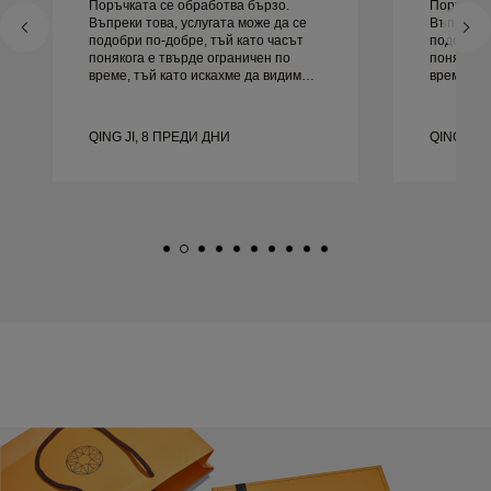
Поръчката се обработва бързо.
Поръчкат
Въпреки това, услугата може да се
Въпреки т
подобри по-добре, тъй като часът
подобри п
понякога е твърде ограничен по
понякога 
време, тъй като искахме да видим
време, тъ
повече проби, но трябва да
повече пр
резервираме друг ден. Общо взето
резервираме д
добро преживяване, качествени
добро пр
QING JI, 8 ПРЕДИ ДНИ
QING JI,
бижута. Жена ми е щастлива.
бижута. 