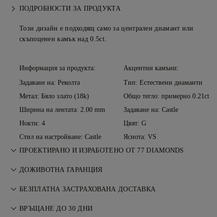
ПОДРОБНОСТИ ЗА ПРОДУКТА
Този дизайн е подходящ само за централен диамант или
скъпоценен камък над 0.5ct.
Информация за продукта:
Акцентни камъни:
Задаване на: Реколта
Тип: Естествени диаманти
Метал:
Бяло злато (18k)
Общо тегло: примерно 0.21ct
Ширина на лентата: 2.00 mm
Задаване на: Castle
Нокти: 4
Цвят: G
Стил на настройване: Castle
Яснота: VS
ПРОЕКТИРАНО И ИЗРАБОТЕНО ОТ 77 DIAMONDS
Изкуството на бижутерията, усъвършенствано от
ДОЖИВОТНА ГАРАНЦИЯ
майсторите на 77 Diamonds.
Всяка покупка от 77 Diamonds включва доживотна
БЕЗПЛАТНА ЗАСТРАХОВАНА ДОСТАВКА
гаранция за производствени дефекти. Необходимите
Всички пощенски услуги са безплатни, без значение къде
ремонти са безплатни. Вижте
ВРЪЩАНЕ ДО 30 ДНИ
Условията
.
живеете. Ние ще изпратим вашия артикул без риск и