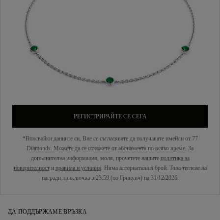
РЕГИСТРИРАЙТЕ СЕ СЕГА
*Вписвайки данните си, Вие се съгласявате да получавате имейли от 77
Diamonds. Можете да се откажете от абонамента по всяко време. За
допълнителна информация, моля, прочетете нашите
политика за
поверителност
и
правила и условия
. Няма алтернатива в брой. Това теглене на
награди приключва в 23:59 (по Гринуич) на 31/12/2026.
ДА ПОДДЪРЖАМЕ ВРЪЗКА