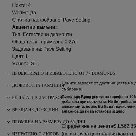
Нокти: 4
WedFit: Да
Стил на настройване: Pave Setting
Акцентни камъни:
Тип: Естествени диаманти
Общо тегло: примерно 0.27ct
Задаване на: Pave Setting
Цвят: L
Яснота: SI1
ПРОЕКТИРАНО И ИЗРАБОТЕНО ОТ 77 DIAMONDS
Цените зависят от дестинацията на д
Изкуството на бижутерията, усъвършенствано от
ДОЖИВОТНА ГАРАНЦИЯ
събиране.
майсторите на 77 Diamonds.
Всяка покупка от 77 Diamonds включва доживотна
Германия: Вашата местна тарифа от 19%
БЕЗПЛАТНА ЗАСТРАХОВАНА ДОСТАВКА
добавена при поръчката. Не би трябвал
гаранция за производствени дефекти. Необходимите
вносни мита, но ако Ви бъдат начислени
Всички пощенски услуги са безплатни, без значение къде
ремонти са безплатни. Вижте
ВРЪЩАНЕ ДО 30 ДНИ
Условията
.
ангажира да ги възстанови изцяло.
живеете. Ние ще изпратим вашия артикул без риск и
Ако не сте напълно доволни, можете да върнете или
напълно застрахован чрез специалната услуга за доставка
ПРОМЯНА НА РАЗМЕРА ДО 60 ДНИ
Определяне на цената
€ 1.562,83
замените покупката в рамките на 30 дни. Вижте
Условията
.
FedEx или DHL, направо до входната ви врата.
За перфектно прилягане 77 Diamonds предлага безплатна
(не включва централния камък)
ИЗПРАТЕНО С ЛЮБОВ