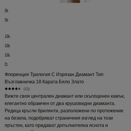
9k
9k
18k
18k
18k
Pt
Флоренция Трилогия С Изрязан Диамант Тип
Възглавничка 18 Карата Бяло Злато
(12)
Вижте своя централен диамант или скъпоценен камък,
елегантно обрамчен от два крушовидни диаманта.
Редица кръгли брилянти, разположени по протежение
на безела, подобряват страничния изглед на този
пръстен, като придават допълнителна яснота и