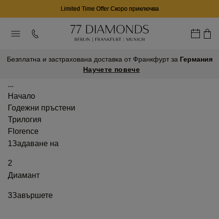
Limited Time Offer Скоро приключва
Безплатна и застрахована доставка от Франкфурт за
Германия
Научете повече
...
Начало
Годежни пръстени
Трилогия
Florence
1
Задаване на
2
Диамант
3
Завършете