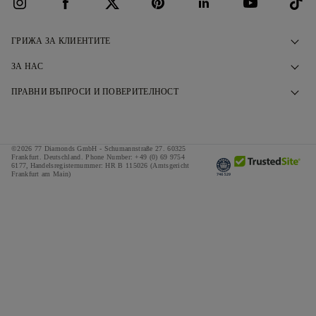
ГРИЖА ЗА КЛИЕНТИТЕ
Свържете се с нас
ЗА НАС
Резервирайте среща
Нашата История
ПРАВНИ ВЪПРОСИ И ПОВЕРИТЕЛНОСТ
Често задавани въпроси
Нашите Изложбени Зали
Политика за поверителност
Доставка и връщане
Нашите Обещания
Политика за използване на бисквитки
©2026 77 Diamonds GmbH -
Schumannstraße 27. 60325
Условия за финансиране
Отговорно Снабдяване
Frankfurt. Deutschland.
Phone Number:
+49 (0) 69 9754
Правила и условия
6177,
Handelsregisternummer: HR B 115026 (Amtsgericht
Frankfurt am Main)
Калкулатор за данъци и мита
Натиснете
Импресум
Специални оферти
Награди
Отзиви
Кариери
The Notebook