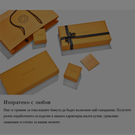
Изпратено с любов
Ние се грижим за това вашите бижута да бъдат възможно най-съвършени. Получете
ръчно изработеното си изделие в нашата характерна жълта кутия, грижливо
опаковано и готово за вашия момент.