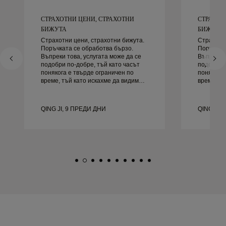
СТРАХОТНИ ЦЕНИ, СТРАХОТНИ
СТРАХОТ
БИЖУТА
БИЖУТА
Страхотни цени, страхотни бижута.
Страхотни
Поръчката се обработва бързо.
Поръчкат
Въпреки това, услугата може да се
Въпреки т
подобри по-добре, тъй като часът
подобри п
понякога е твърде ограничен по
понякога 
време, тъй като искахме да видим
време, тъ
повече проби, но трябва да
повече пр
резервираме друг ден. Общо взето
резервираме д
добро преживяване, качествени
добро пр
QING JI, 9 ПРЕДИ ДНИ
QING JI,
бижута. Жена ми е щастлива.
бижута. 