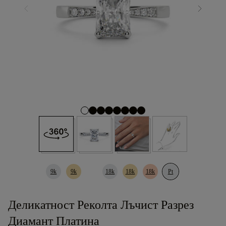
9k
9k
18k
18k
18k
Pt
Деликатност Реколта Лъчист Разрез
Диамант Платина