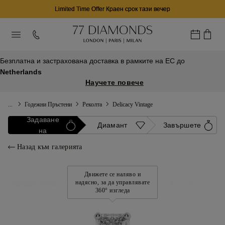
Limited Time Offer Краен срок тази вечер
Безплатна и застрахована доставка в рамките на ЕС до
Netherlands
Научете повече
...
Годежни Пръстени
Реколта
Delicacy Vintage
Задаване
Диамант
Завършете
на
Назад към галерията
Движете се наляво и
надясно, за да управлявате
360° изгледа