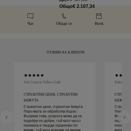
промяна на размера в рамките на 60 дни от доставката.
Общо
€ 2.107,34
всякакви проблеми с доставката. За някои артикули с
Полагаме специална грижа за всяко бижу. Вашият ръчно
Вижте
политиката за размери
.
висока стойност използваме специализирана транспортна
изработен артикул пристига в нашата емблематична
услуга, като например Malca-Amit или Brinks. Ако не сте
жълта кутия, красиво опакован и готов за вашия момент.
Чат
Обади се
Book
напълно доволни от покупката си, можете да я върнете
или замените в рамките на 30 дни.
ОТЗИВИ НА КЛИЕНТИ
Soft Court in Yellow Gold
Kaleida Oc
СТРАХОТНИ ЦЕНИ, СТРАХОТНИ
СТРАХОТ
БИЖУТА
БИЖУТА
Страхотни цени, страхотни бижута.
Страхотни
Поръчката се обработва бързо.
Поръчкат
Въпреки това, услугата може да се
Въпреки т
подобри по-добре, тъй като часът
подобри п
понякога е твърде ограничен по
понякога 
време, тъй като искахме да видим
време, тъ