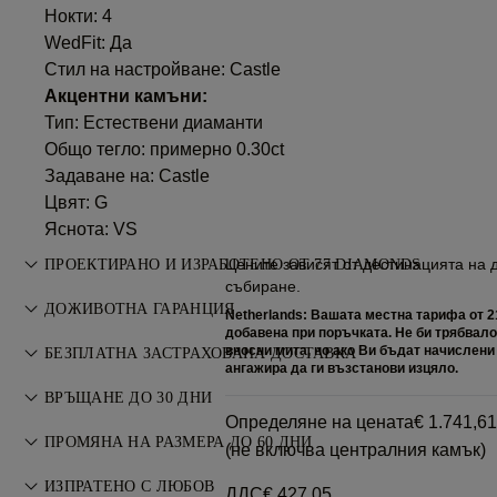
Нокти: 4
WedFit: Да
Стил на настройване: Castle
Акцентни камъни:
Тип: Естествени диаманти
Общо тегло: примерно 0.30ct
Задаване на: Castle
Цвят: G
Яснота: VS
Цените зависят от дестинацията на д
ПРОЕКТИРАНО И ИЗРАБОТЕНО ОТ 77 DIAMONDS
събиране.
Изкуството на бижутерията, усъвършенствано от
ДОЖИВОТНА ГАРАНЦИЯ
Netherlands: Вашата местна тарифа от 
майсторите на 77 Diamonds.
добавена при поръчката. Не би трябвал
Всяка покупка от 77 Diamonds включва доживотна
вносни мита, но ако Ви бъдат начислени
БЕЗПЛАТНА ЗАСТРАХОВАНА ДОСТАВКА
ангажира да ги възстанови изцяло.
гаранция за производствени дефекти. Необходимите
Всички пощенски услуги са безплатни, без значение къде
ремонти са безплатни. Вижте
ВРЪЩАНЕ ДО 30 ДНИ
Условията
.
живеете. Ние ще изпратим вашия артикул без риск и
Определяне на цената
€ 1.741,61
Ако не сте напълно доволни, можете да върнете или
напълно застрахован чрез специалната услуга за доставка
ПРОМЯНА НА РАЗМЕРА ДО 60 ДНИ
(не включва централния камък)
замените покупката в рамките на 30 дни. Вижте
Условията
.
FedEx или DHL, направо до входната ви врата.
За перфектно прилягане 77 Diamonds предлага безплатна
ИЗПРАТЕНО С ЛЮБОВ
ДДС
€ 427,05
Застраховаме всички наши поръчки, за да избегнем