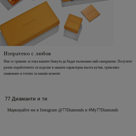
Изпратено с любов
Ние се грижим за това вашите бижута да бъдат възможно най-съвършени. Получете
ръчно изработеното си изделие в нашата характерна жълта кутия, грижливо
опаковано и готово за вашия момент.
77 Диаманти и ти
Маркирайте ни в Instagram @77Diamonds и #My77Diamonds