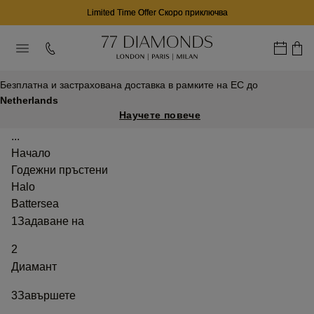
Limited Time Offer Скоро приключва
Безплатна и застрахована доставка в рамките на ЕС до
Netherlands
Научете повече
...
Начало
Годежни пръстени
Halo
Battersea
1
Задаване на
2
Диамант
3
Завършете