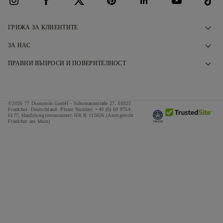
ГРИЖА ЗА КЛИЕНТИТЕ
Свържете се с нас
ЗА НАС
Резервирайте среща
Нашата История
ПРАВНИ ВЪПРОСИ И ПОВЕРИТЕЛНОСТ
Често задавани въпроси
Нашите Изложбени Зали
Политика за поверителност
Доставка и връщане
Нашите Обещания
Политика за използване на бисквитки
©2026 77 Diamonds GmbH -
Schumannstraße 27. 60325
Условия за финансиране
Отговорно Снабдяване
Frankfurt. Deutschland.
Phone Number:
+49 (0) 69 9754
Правила и условия
6177,
Handelsregisternummer: HR B 115026 (Amtsgericht
Frankfurt am Main)
Калкулатор за данъци и мита
Натиснете
Импресум
Специални оферти
Награди
Отзиви
Кариери
The Notebook