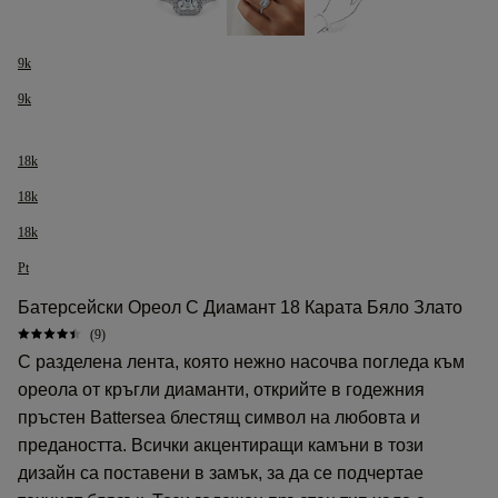
9k
9k
18k
18k
18k
Pt
Батерсейски Ореол С Диамант 18 Карата Бяло Злато
(9)
С разделена лента, която нежно насочва погледа към
ореола от кръгли диаманти, открийте в годежния
пръстен Battersea блестящ символ на любовта и
предаността. Всички акцентиращи камъни в този
дизайн са поставени в замък, за да се подчертае