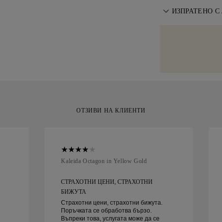
за доставка Fe
За перфектно 
Условията
ИЗПРАТЕНО С
.
врата. Застрах
безплатна пром
избегнем всяка
Полагаме специ
от доставката.
артикули с вис
ръчно изработе
специализиран
емблематична ж
Malca-Amit или
за вашия моме
покупката си, 
рамките на 30 
ОТЗИВИ НА КЛИЕНТИ
Kaleida Octagon in Yellow Gold
СТРАХОТНИ ЦЕНИ, СТРАХОТНИ
БИЖУТА
Страхотни цени, страхотни бижута.
Поръчката се обработва бързо.
Въпреки това, услугата може да се