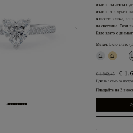
издигната лента с д
издигнат в луксозна
в шестте ключа, ва
на светлина. Този в
Бяло злато с диаман
Метал:
Бяло злато (
9k
9k
1
€ 1.
€ 1.842,45
Цената е само за настр
Плащайте на 3 внос
Д