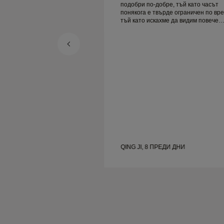
подобри по-добре, тъй като часът
понякога е твърде ограничен по вре
тъй като искахме да видим повече
проби, но трябва да резервираме д
ден. Общо взето добро преживяване,
качествени бижута. Жена ми е
щастлива.
ЕДИ ДНИ
QING JI, 8 ПРЕДИ ДНИ