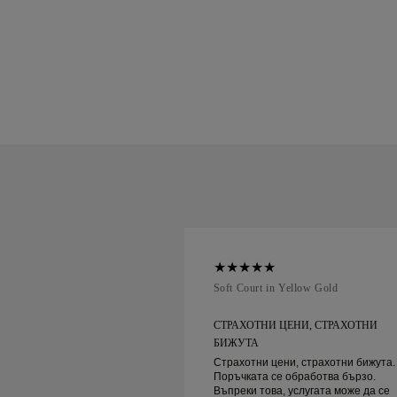
ellow Gold
Soft Court in Yellow Gold
БСЛУЖВАНЕ НА
СТРАХОТНИ ЦЕНИ, СТРАХОТНИ
ВЕРОЯТНО...
БИЖУТА
ване на клиенти и
Страхотни цени, страхотни бижута.
с сигурна доставка!
Поръчката се обработва бързо.
Въпреки това, услугата може да се