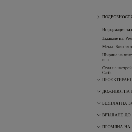
ПОДРОБНОСТИ
Информация за 
Задаване на: Рек
Метал:
Бяло злат
Ширина на лента
mm
Стил на настрой
Castle
ПРОЕКТИРАНО
Изкуството на 
ДОЖИВОТНА 
майсторите на
Всяка покупка 
БЕЗПЛАТНА З
гаранция за п
Всички пощенск
ремонти са бе
ВРЪЩАНЕ ДО 
къде живеете. 
Ако не сте нап
риск и напълно
ПРОМЯНА НА 
замените покуп