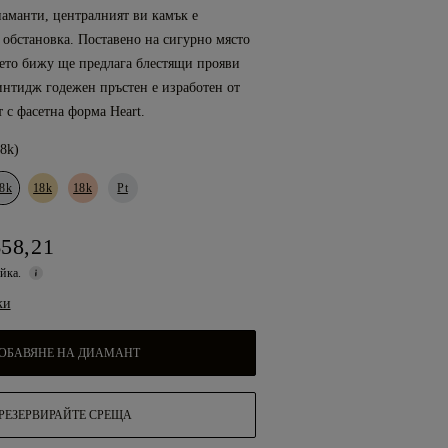
иаманти, централният ви камък е
 обстановка. Поставено на сигурно място
шето бижу ще предлага блестящи прояви
интидж годежен пръстен е изработен от
т с фасетна форма Heart.
18k)
8k
18k
18k
Pt
658,21
ойка.
ки
ОБАВЯНЕ НА ДИАМАНТ
РЕЗЕРВИРАЙТЕ СРЕЩА