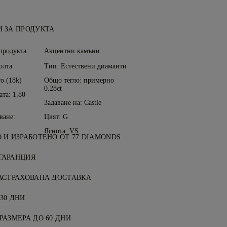
 ЗА ПРОДУКТА
продукта:
Акцентни камъни:
олта
Тип: Естествени диаманти
о (18k)
Общо тегло: примерно
0.28ct
та: 1.80
Задаване на: Castle
ване:
Цвят: G
Яснота: VS
 И ИЗРАБОТЕНО ОТ 77 DIAMONDS
бижутерията, усъвършенствано от
ГАРАНЦИЯ
 77 Diamonds.
от 77 Diamonds включва доживотна
АСТРАХОВАНА ДОСТАВКА
роизводствени дефекти. Необходимите
и услуги са безплатни, без значение
зплатни. Вижте
30 ДНИ
Условията
.
Ние ще изпратим вашия артикул без
ълно доволни, можете да върнете или
 застрахован чрез специалната услуга
РАЗМЕРА ДО 60 ДНИ
ката в рамките на 30 дни. Вижте