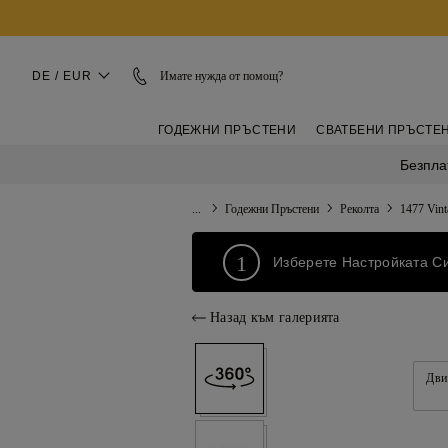
DE / EUR
Имате нужда от помощ?
ГОДЕЖНИ ПРЪСТЕНИ
СВАТБЕНИ ПРЪСТЕ
Безпла
...
Годежни Пръстени
Реколта
1477 Vint
1
Изберете Настройката С
Назад към галерията
Дви