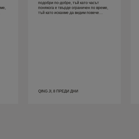
подобри по-добре, тъй като часът
ме,
понякога е твърде ограничен по време,
тъй като искахме да видим повече
руг
проби, но трябва да резервираме друг
ден. Общо взето добро преживяване,
качествени бижута. Жена ми е
щастлива.
QING JI, 8 ПРЕДИ ДНИ