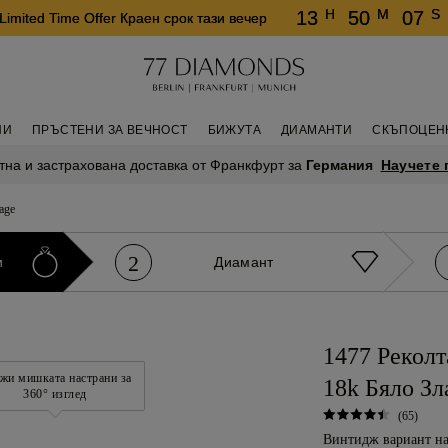
H
M
S
13
50
07
Limited Time Offer Краен срок тази вечер
НИ
ПРЪСТЕНИ ЗА ВЕЧНОСТ
БИЖУТА
ДИАМАНТИ
СКЪПОЦЕН
Научете 
тна и застрахована доставка от Франкфурт за
Германия
age
2
и
Диамант
1477 Реколт
жи мишката настрани за
18k Бяло Зл
360° изглед
(65)
Винтидж вариант на