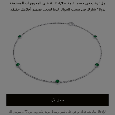
هل ترغب في خصم بقيمة AED 4,952 على المجوهرات المصنوعة
يدويًا؟ شارك في سحب الجوائز لدينا لتجعل تصميم أحلامك حقيقة.
سجل الآن
*بإدخال بياناتك، فإنك توافق على تلقي رسائل بريد إلكتروني من 77 دايموندز. لك