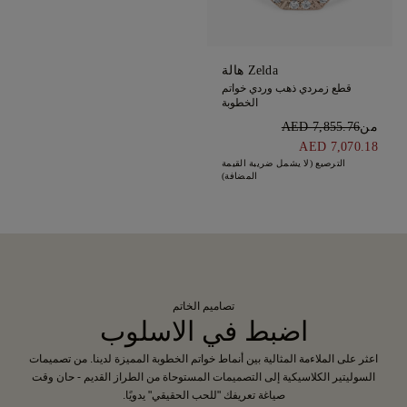
Zelda هالة
قطع زمردي ذهب وردي خواتم
الخطوبة
من
AED 7,855.76
AED 7,070.18
الترصيع (لا يشمل ضريبة القيمة
المضافة)
تصاميم الخاتم
اضبط في الاسلوب
اعثر على الملاءمة المثالية بين أنماط خواتم الخطوبة المميزة لدينا. من تصميمات
السوليتير الكلاسيكية إلى التصميمات المستوحاة من الطراز القديم - حان وقت
صياغة تعريفك "للحب الحقيقي" يدويًا.