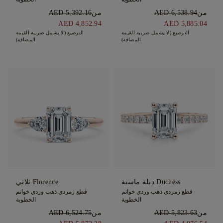
من
AED 6,538.94
من
AED 5,392.16
AED 4,852.94
AED 5,885.04
الترصيع (لا يشمل ضريبة القيمة
الترصيع (لا يشمل ضريبة القيمة
المضافة)
المضافة)
Duchess دبلة ماسية
Florence ثلاثي
قطع زمردي ذهب وردي خواتم
قطع زمردي ذهب وردي خواتم
الخطوبة
الخطوبة
من
AED 5,823.63
من
AED 6,524.75