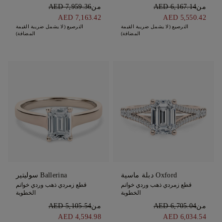
من
AED 6,167.14
من
AED 7,959.36
AED 7,163.42
AED 5,550.42
الترصيع (لا يشمل ضريبة القيمة
الترصيع (لا يشمل ضريبة القيمة
المضافة)
المضافة)
Oxford دبلة ماسية
Ballerina سوليتير
قطع زمردي ذهب وردي خواتم
قطع زمردي ذهب وردي خواتم
الخطوبة
الخطوبة
من
AED 6,705.04
من
AED 5,105.54
AED 4,594.98
AED 6,034.54