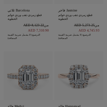
Jasmine فاخر
Barcelona ثلاثي
قطع زمردي ذهب وردي خواتم
قطع زمردي ذهب وردي خواتم
الخطوبة
الخطوبة
من
AED 5,273.25
من
AED 8,123.22
AED 7,310.90
AED 4,745.93
الترصيع (لا يشمل ضريبة القيمة
الترصيع (لا يشمل ضريبة القيمة
المضافة)
المضافة)
Hampstead هالة
Medici هالة