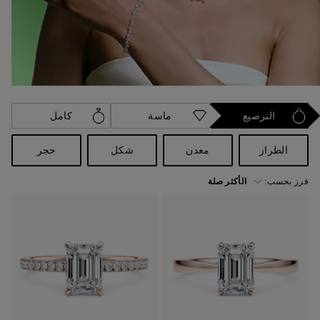
الترصيع
ماسة
كامل
الطراز
معدن
شكل
حجر
فرز بحسب: