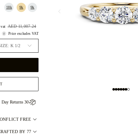
18k
9k
9k
AED 9,906.52
AED 11,007.24
-vat
Price excludes VAT
SIZE: K 1/2
T
30 Day Returns
CONFLICT FREE
جميع الألماس الطبيعي
RAFTED BY 77