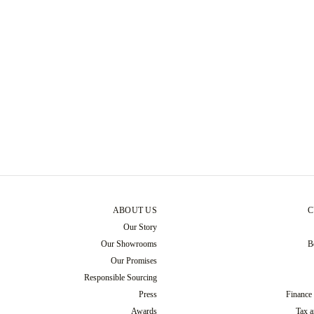
ABOUT US
C
Our Story
Our Showrooms
B
Our Promises
Responsible Sourcing
Press
Finance
Awards
Tax a