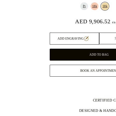
Pt
18k
18k
ex
ADD ENGRAVING
ADD TO BAG
BOOK AN APPOINTMEN
CERTIFIED 
 في مجموعتنا معتمد وخالٍ من النزاعات
DESIGNED & HANDC
وفق نظام عملية كيمبرلي (KPCS)، ما يضمن مصادر مسؤولة.