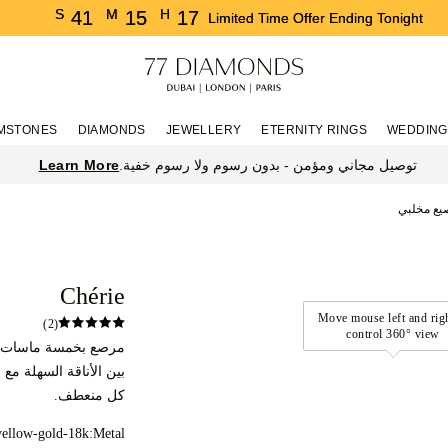
S
M
H
41
15
17
Limited Time Offer Ending Tonight
MSTONES
DIAMONDS
JEWELLERY
ETERNITY RINGS
WEDDING
Learn More
توصيل مجاني ومؤمن - بدون رسوم ولا رسوم خفية.
صيع مخلبي
Chérie
(2)
بين الأناقة السهلة مع 
كل منعطف.
yellow-gold-18k
Metal: