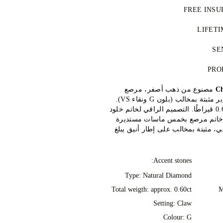
Perfecting the art of storytelling —
FREE INSU
جر مركزي بشكل مستقل من مختبرات
See your ideas come to life at the 
سياسة التوريد
Your jewellery will be delivered 
LIFET
FedEx or DHL special delivery servi
مع أي عملية شراء من 77 Diamonds تحصل على ضمان مدى
peace of mind. As all purchases ar
SE
ع. سيتم إجراء جميع الإصلاحات اللازمة
UAE hub. A 5% Import Fees Deposit
We take extra care in making your 
PRO
اصيل، راجع
الشروط والأحكام
.
VAT rate, will be collected directl
as can be. Receive your han
won't be charged any further duties
Ch
مصنوع من ذهب أصفر، مرصع
signature yellow box, all neatly w
delivery. Should you not be ent
بألماسات بقطع مستدير مثبتة بمخالب (بلون G ونقاء VS).
purchase, you can return or exc
التصميم الراقي لخاتم خلود
. خاتم مرصع بخمس ماسات مستديرة
الي، مثبتة بمخالب على إطار أنيق يبلغ
Accent stones:
Type: Natural Diamond
Total weigth: approx. 0.60ct
M
Setting: Claw
Colour: G