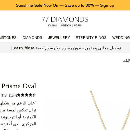
Sunshine Sale Now On
—
Save up to 30%
—
Sign up
MSTONES
DIAMONDS
JEWELLERY
ETERNITY RINGS
WEDDING
Learn More
توصيل مجاني ومؤمن - بدون رسوم ولا رسوم خفية.
لايات
Prisma Oval
tems
(134)
`على الرغم من شكلها الم
تزال تعكس لمسة من ال
الكمثرية أو التريليوني
المركزي الذي أخترته 