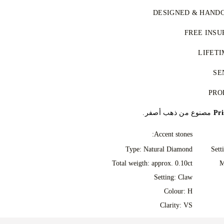
 في مجموعتنا معتمد وخالٍ من النزاعات
DESIGNED & HANDC
وفق نظام عملية كيمبرلي (KPCS)، ما يضمن مصادر مسؤولة.
Perfecting the art of storytelling —
FREE INSU
جر مركزي بشكل مستقل من مختبرات
See your ideas come to life at the 
سياسة التوريد
Your jewellery will be delivered 
LIFET
FedEx or DHL special delivery servi
مع أي عملية شراء من 77 Diamonds تحصل على ضمان مدى
peace of mind. As all purchases ar
SE
ع. سيتم إجراء جميع الإصلاحات اللازمة
UAE hub. A 5% Import Fees Deposit
We take extra care in making your 
PRO
اصيل، راجع
الشروط والأحكام
.
VAT rate, will be collected directl
as can be. Receive your han
won't be charged any further duties
Pr
مصنوع من ذهب أصفر.
signature yellow box, all neatly w
delivery. Should you not be ent
purchase, you can return or exc
Accent stones:
Type: Natural Diamond
Sett
Total weigth: approx. 0.10ct
M
Setting: Claw
Colour: H
Clarity: VS