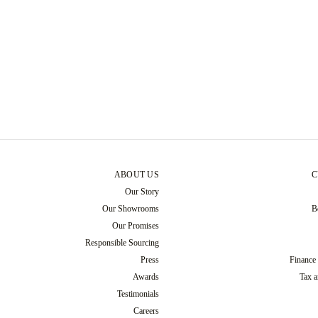
ABOUT US
C
Our Story
Our Showrooms
B
Our Promises
Responsible Sourcing
Press
Finance
Awards
Tax a
Testimonials
Careers