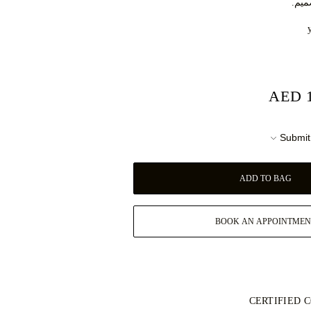
يم.
AED 1
Submit
ADD TO BAG
BOOK AN APPOINTMEN
CERTIFIED 