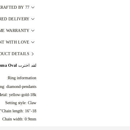
جميع الألماس الطبيعي
RAFTED BY 77
 one piece at a time.
RED DELIVERY
كما يتم تصنيف كل ح
hands of 77's master
عالمية مثل GIA. لمعرفة المزيد، راجع
via our complimentary
IME WARRANTY
jewellers.
المسؤول
.
ce, fully insured for
e dispatched via our
NT WITH LOVE
الحياة ضد عيوب التصني
, similar your local
jewellery as perfect
DUCT DETAILS
مجاناً. للمزيد من التف
y at checkout and you
dcrafted item in our
 during shipping and
لقد اخترت
isma Oval
rapped and ready for
irely happy with your
your moment.
hange it in under 30
Ring information:
days.
ing: diamond-pendants
etal:
yellow-gold-18k
Setting style: Claw
Chain length: 16"-18"
Chain width: 0.9mm