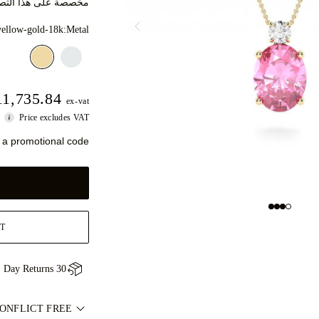
مخصصة على هذا التصم
yellow-gold-18k
Metal:
1,735.84
ex-vat
Price excludes VAT
 a promotional code
T
30 Day Returns
CONFLICT FREE