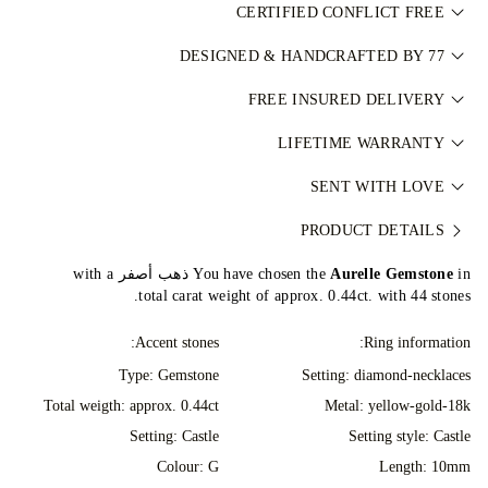
CERTIFIED CONFLICT FREE
جميع الألماس الطبيعي في مجموعتنا معتمد وخالٍ من النزاعات وفق
DESIGNED & HANDCRAFTED BY 77
نظام عملية كيمبرلي (KPCS)، ما يضمن مصادر مسؤولة. كما يتم
Perfecting the art of storytelling — one piece at a time. See
FREE INSURED DELIVERY
تصنيف كل حجر مركزي بشكل مستقل من مختبرات عالمية مثل
your ideas come to life at the hands of 77's master jewellers.
GIA. لمعرفة المزيد، راجع
سياسة التوريد المسؤول
.
Your jewellery will be delivered via our complimentary FedEx
LIFETIME WARRANTY
or DHL special delivery service, fully insured for peace of
مع أي عملية شراء من 77 Diamonds تحصل على ضمان مدى الحياة
mind. As all purchases are dispatched via our UAE hub. A 5%
SENT WITH LOVE
ضد عيوب التصنيع. سيتم إجراء جميع الإصلاحات اللازمة مجاناً. للمزيد
Import Fees Deposit, similar your local VAT rate, will be
We take extra care in making your jewellery as perfect as can
من التفاصيل، راجع
PRODUCT DETAILS
الشروط والأحكام
.
collected directly at checkout and you won't be charged any
be. Receive your handcrafted item in our signature yellow
further duties during shipping and delivery. Should you not be
Aurelle Gemstone
You have chosen the
box, all neatly wrapped and ready for your moment.
in ذهب أصفر with a
entirely happy with your purchase, you can return or
total carat weight of approx. 0.44ct. with 44 stones.
exchange it in under 30 days.
Accent stones:
Ring information:
Type: Gemstone
Setting: diamond-necklaces
Total weigth: approx. 0.44ct
Metal:
yellow-gold-18k
Setting: Castle
Setting style: Castle
Colour: G
Length: 10mm