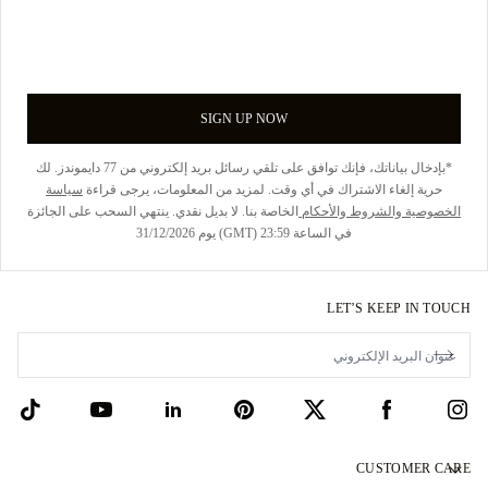
SIGN UP NOW
*بإدخال بياناتك، فإنك توافق على تلقي رسائل بريد إلكتروني من 77 دايموندز. لك
حرية إلغاء الاشتراك في أي وقت. لمزيد من المعلومات، يرجى قراءة
سياسة
الخصوصية
والشروط والأحكام
الخاصة بنا. لا بديل نقدي. ينتهي السحب على الجائزة
في الساعة 23:59 (GMT) يوم 31/12/2026
LET’S KEEP IN TOUCH
CUSTOMER CARE