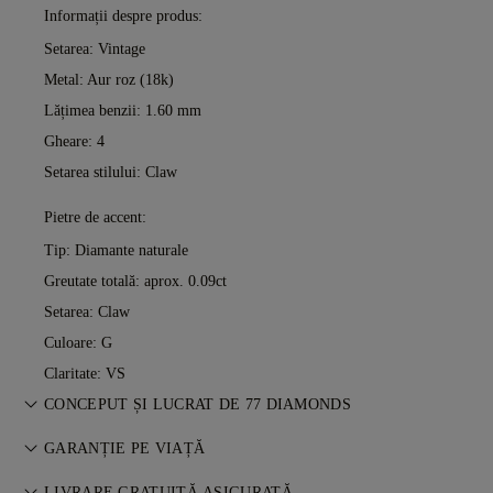
Informații despre produs:
Setarea: Vintage
Metal:
Aur roz (18k)
Lățimea benzii: 1.60 mm
Gheare: 4
Setarea stilului: Claw
Pietre de accent:
Tip: Diamante naturale
Greutate totală: aprox. 0.09ct
Setarea: Claw
Culoare: G
Claritate: VS
CONCEPUT ȘI LUCRAT DE 77 DIAMONDS
Arta bijuteriilor, perfecționată piesă cu piesă de maeștrii 77
GARANȚIE PE VIAȚĂ
Diamonds.
Orice achiziție de la 77 Diamonds include o garanție pe viață
LIVRARE GRATUITĂ ASIGURATĂ