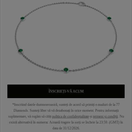
ÎNSCRIEȚI-VĂ ACUM
*Inscriind datele dumneavoastră, sunteți de acord să primiți e-mailuri de la 77
Diamonds. Sunteți liber să vă dezabonați în orice moment. Pentru informații
suplimentare, vă rugăm să citiți
politica de confidențialitate
și
termeni și condiții
. Nu
există alternativă în numerar. Această tragere la sorți se încheie la 23:59. (GMT) în
data de 31/12/2026.