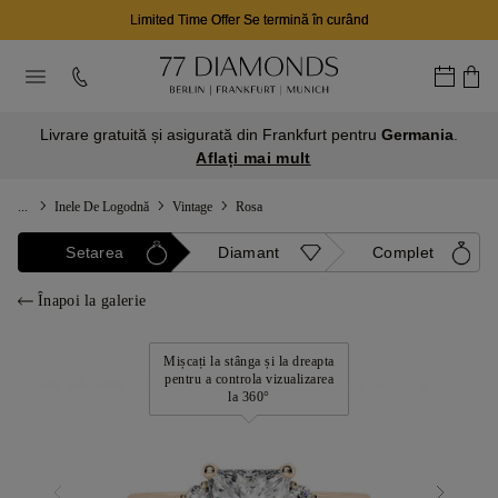
Limited Time Offer Se termină în curând
Livrare gratuită și asigurată din Frankfurt pentru
Germania
.
Aflați mai mult
...
Inele De Logodnă
Vintage
Rosa
Setarea
Diamant
Complet
Înapoi la galerie
Mișcați la stânga și la dreapta
pentru a controla vizualizarea
la 360°