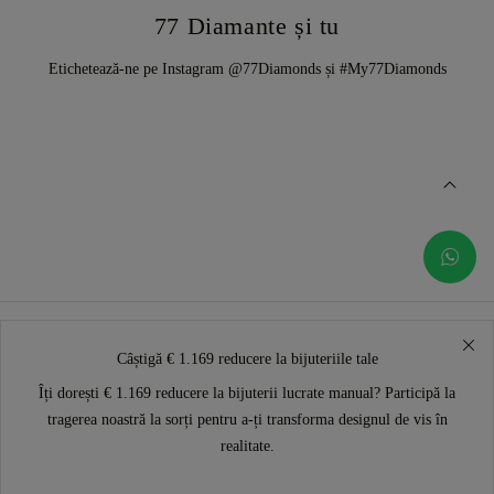
77 Diamante și tu
Etichetează-ne pe Instagram @77Diamonds și #My77Diamonds
Câștigă € 1.169 reducere la bijuteriile tale
Îți dorești € 1.169 reducere la bijuterii lucrate manual? Participă la
tragerea noastră la sorți pentru a-ți transforma designul de vis în
realitate.