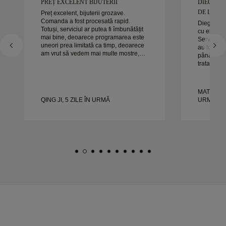
PREȚ EXCELENT BIJUTERII
DIEGO A
DE LUCRAT
Preț excelent, bijuterii grozave.
Comanda a fost procesată rapid.
Diego a fo
Totuși, serviciul ar putea fi îmbunătățit
cu el pent
mai bine, deoarece programarea este
Serviciul s
uneori prea limitată ca timp, deoarece
au fost ex
am vrut să vedem mai multe mostre,
până la sfâ
dar trebuie să facem o altă programare
tratat exac
pentru o zi. Per ansamblu, experiență
timp. Nu a
bună, bijuterii de calitate. Soția e
experienț
fericită.
căldură or
MATEUSZ 
frumoase ș
QING JI, 5 ZILE ÎN URMĂ
URMĂ