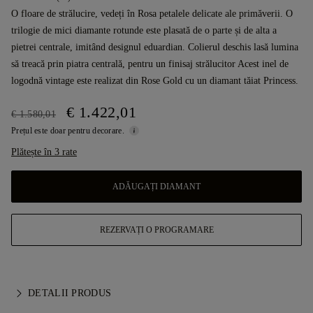
O floare de strălucire, vedeți în Rosa petalele delicate ale primăverii. O
trilogie de mici diamante rotunde este plasată de o parte și de alta a
pietrei centrale, imitând designul eduardian. Colierul deschis lasă lumina
să treacă prin piatra centrală, pentru un finisaj strălucitor Acest inel de
logodnă vintage este realizat din Rose Gold cu un diamant tăiat Princess.
€ 1.422,01
€ 1.580,01
Prețul este doar pentru decorare.
Plătește în 3 rate
ADĂUGAȚI DIAMANT
REZERVAȚI O PROGRAMARE
DETALII PRODUS