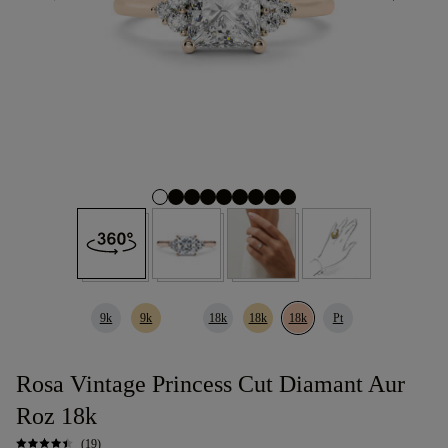
9k
9k
18k
18k
18k
Pt
Rosa Vintage Princess Cut Diamant Aur
Roz 18k
(19)