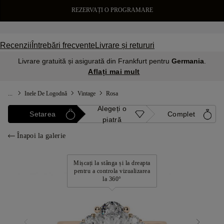
REZERVAȚI O PROGRAMARE
Recenzii
Întrebări frecvente
Livrare și retururi
Livrare gratuită și asigurată din Frankfurt pentru
Germania
.
Aflați mai mult
...
Inele De Logodnă
Vintage
Rosa
Alegeți o
Setarea
Complet
piatră
Înapoi la galerie
Mișcați la stânga și la dreapta
pentru a controla vizualizarea
la 360°