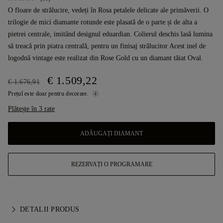
O floare de strălucire, vedeți în Rosa petalele delicate ale primăverii. O
trilogie de mici diamante rotunde este plasată de o parte și de alta a
pietrei centrale, imitând designul eduardian. Colierul deschis lasă lumina
să treacă prin piatra centrală, pentru un finisaj strălucitor Acest inel de
logodnă vintage este realizat din Rose Gold cu un diamant tăiat Oval.
€ 1.509,22
€ 1.676,91
Prețul este doar pentru decorare.
Plătește în 3 rate
ADĂUGAȚI DIAMANT
REZERVAȚI O PROGRAMARE
DETALII PRODUS