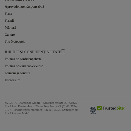
Aprovizionare Responsabilă
Presa
Premii
Mărturii
Cariere
The Notebook
JURIDIC ȘI CONFIDENȚIALITATE
Politica de confidențialitate
Politica privind cookie-urile
Termeni și condiții
Impressum
©2026 77 Diamonds GmbH -
Schumannstraße 27. 60325
Frankfurt. Deutschland.
Phone Number:
+49 (0) 69 9754
6177,
Handelsregisternummer: HR B 115026 (Amtsgericht
Frankfurt am Main)