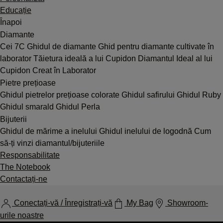
Educație
Înapoi
Diamante
Cei 7C
Ghidul de diamante
Ghid pentru diamante cultivate în
laborator
Tăietura ideală a lui Cupidon
Diamantul Ideal al lui
Cupidon Creat în Laborator
Pietre prețioase
Ghidul pietrelor prețioase colorate
Ghidul safirului
Ghidul Ruby
Ghidul smarald
Ghidul Perla
Bijuterii
Ghidul de mărime a inelului
Ghidul inelului de logodnă
Cum
să-ți vinzi diamantul/bijuteriile
Responsabilitate
The Notebook
Contactați-ne
Conectați-vă / Înregistrați-vă
My Bag
Showroom-
urile noastre