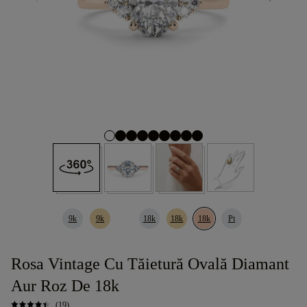
9k
9k
18k
18k
18k
Pt
Rosa Vintage Cu Tăietură Ovală Diamant
Aur Roz De 18k
(19)