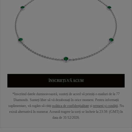
ÎNSCRIEȚI-VĂ ACUM
*Inscriind datele dumneavoastră, sunteți de acord să primiți e-mailuri de la 77
Diamonds. Sunteți liber să vă dezabonați în orice moment. Pentru informații
suplimentare, vă rugăm să citiți
politica de confidențialitate
și
termeni și condiții
. Nu
există alternativă în numerar. Această tragere la sorți se încheie la 23:59. (GMT) în
data de 31/12/2026.