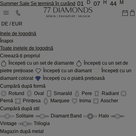
D
H
M
01
07
44
Summer Sale Se termină în curând
DE / EUR
Inele de logodnă
Înapoi
Toate inelele de logodnă
Creează-ți propriul
Începeți cu un set de diamante
Începeți cu un set de
pietre prețioase
Începeți cu un diamant
Începeți cu un
diamant colorat
Începeți cu o piatră prețioasă
Cumpără după formă
Rotund
Oval
Smarald
Pere
Radiant
Pernă
Prințesa
Marquee
Inima
Asscher
Cumpără după stil
Solitaire
Diamant Band
Halo
Vintage
Trilogia
Magazin după metal