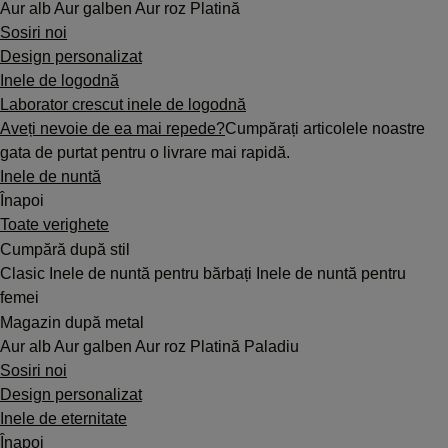
Aur alb
Aur galben
Aur roz
Platină
Sosiri noi
Design personalizat
Inele de logodnă
Laborator crescut inele de logodnă
Aveți nevoie de ea mai repede?
Cumpărați articolele noastre
gata de purtat pentru o livrare mai rapidă.
Inele de nuntă
Înapoi
Toate verighete
Cumpără după stil
Clasic
Inele de nuntă pentru bărbați
Inele de nuntă pentru
femei
Magazin după metal
Aur alb
Aur galben
Aur roz
Platină
Paladiu
Sosiri noi
Design personalizat
Inele de eternitate
Înapoi