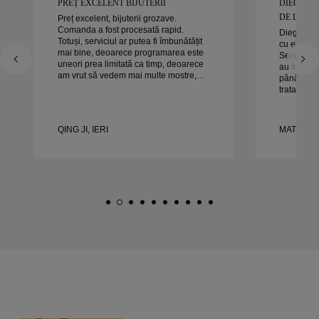
PREȚ EXCELENT BIJUTERII
DIEGO A
DE LUCRAT
Preț excelent, bijuterii grozave.
Comanda a fost procesată rapid.
Diego a fo
Totuși, serviciul ar putea fi îmbunătățit
cu el pent
mai bine, deoarece programarea este
Serviciul s
uneori prea limitată ca timp, deoarece
au fost ex
am vrut să vedem mai multe mostre,
până la sfâ
dar trebuie să facem o altă programare
tratat exac
pentru o zi. Per ansamblu, experiență
timp. Nu a
bună, bijuterii de calitate. Soția e
experienț
fericită.
căldură or
QING JI, IERI
MATEUSZ 
frumoase ș