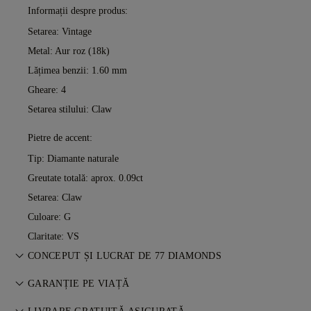
Informații despre produs:
Setarea: Vintage
Metal:
Aur roz (18k)
Lățimea benzii: 1.60 mm
Gheare: 4
Setarea stilului: Claw
Pietre de accent:
Tip: Diamante naturale
Greutate totală: aprox. 0.09ct
Setarea: Claw
Culoare: G
Claritate: VS
CONCEPUT ȘI LUCRAT DE 77 DIAMONDS
Arta bijuteriilor, perfecționată piesă cu piesă de maeștrii 77
GARANȚIE PE VIAȚĂ
Diamonds.
Orice achiziție de la 77 Diamonds include o garanție pe viață