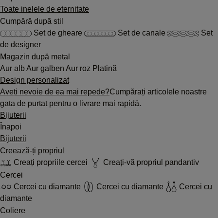
Toate inelele de eternitate
Cumpără după stil
Set de gheare
Set de canale
Set
de designer
Magazin după metal
Aur alb
Aur galben
Aur roz
Platină
Design personalizat
Aveți nevoie de ea mai repede?
Cumpărați articolele noastre
gata de purtat pentru o livrare mai rapidă.
Bijuterii
Înapoi
Bijuterii
Creează-ți propriul
Creați propriile cercei
Creați-vă propriul pandantiv
Cercei
Cercei cu diamante
Cercei cu diamante
Cercei cu
diamante
Coliere