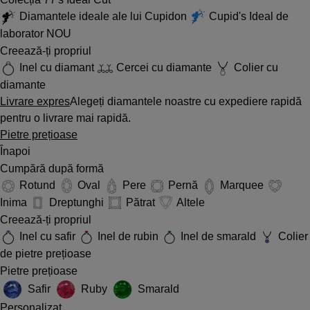
Diamantele ideale ale lui Cupidon
Cupid's Ideal de
laborator
NOU
Creează-ți propriul
Inel cu diamant
Cercei cu diamante
Colier cu
diamante
Livrare expres
Alegeți diamantele noastre cu expediere rapidă
pentru o livrare mai rapidă.
Pietre prețioase
Înapoi
Cumpără după formă
Rotund
Oval
Pere
Pernă
Marquee
Inima
Dreptunghi
Pătrat
Altele
Creează-ți propriul
Inel cu safir
Inel de rubin
Inel de smarald
Colier
de pietre prețioase
Pietre prețioase
Safir
Ruby
Smarald
Personalizat