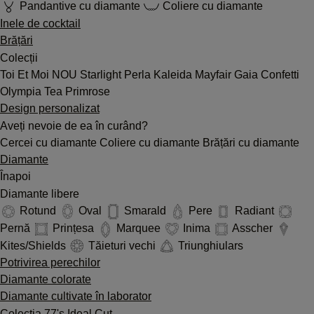
Pandantive cu diamante
Coliere cu diamante
Inele de cocktail
Brățări
Colecții
Toi Et Moi
NOU
Starlight
Perla
Kaleida
Mayfair
Gaia
Confetti
Olympia
Tea
Primrose
Design personalizat
Aveți nevoie de ea în curând?
Cercei cu diamante
Coliere cu diamante
Brățări cu diamante
Diamante
Înapoi
Diamante libere
Rotund
Oval
Smarald
Pere
Radiant
Pernă
Prințesa
Marquee
Inima
Asscher
Kites/Shields
Tăieturi vechi
Triunghiulars
Potrivirea perechilor
Diamante colorate
Diamante cultivate în laborator
Colecția 77's Ideal Cut