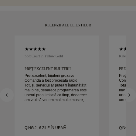
RECENZII ALE CLIENȚILOR
Soft Court in Yellow Gold
Kaleida Oc
PREȚ EXCELENT BIJUTERII
PREȚ EXC
Preț excelent, bijuterii grozave.
Preț excele
Comanda a fost procesată rapid.
Comanda a
Totuși, serviciul ar putea fi îmbunătățit
Totuși, ser
mai bine, deoarece programarea este
mai bine,
uneori prea limitată ca timp, deoarece
uneori pre
am vrut să vedem mai multe mostre,
am vrut s
dar trebuie să facem o altă programare
dar trebui
pentru o zi. Per ansamblu, experiență
pentru o zi. Per ansamblu, exper
bună, bijuterii de calitate. Soția e
bună, bijut
fericită.
fericită.
QING JI, 6 ZILE ÎN URMĂ
QING JI, 