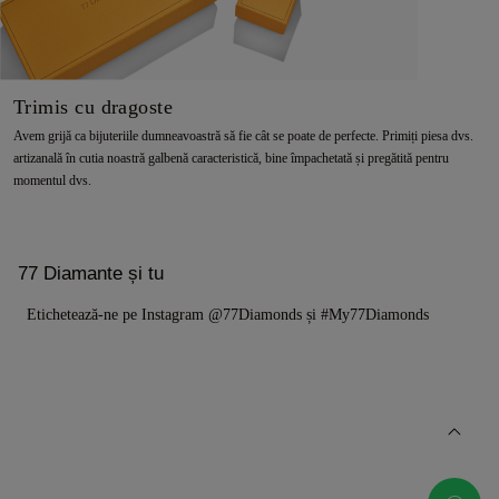
Trimis cu dragoste
Avem grijă ca bijuteriile dumneavoastră să fie cât se poate de perfecte. Primiți piesa dvs.
artizanală în cutia noastră galbenă caracteristică, bine împachetată și pregătită pentru
momentul dvs.
77 Diamante și tu
Etichetează-ne pe Instagram @77Diamonds și #My77Diamonds