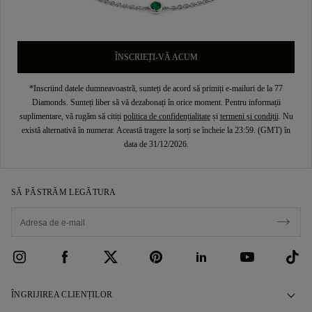
ÎNSCRIEȚI-VĂ ACUM
*Inscriind datele dumneavoastră, sunteți de acord să primiți e-mailuri de la 77
Diamonds. Sunteți liber să vă dezabonați în orice moment. Pentru informații
suplimentare, vă rugăm să citiți
politica de confidențialitate
și
termeni și condiții
. Nu
există alternativă în numerar. Această tragere la sorți se încheie la 23:59. (GMT) în
data de 31/12/2026.
SĂ PĂSTRĂM LEGĂTURA
ÎNGRIJIREA CLIENȚILOR