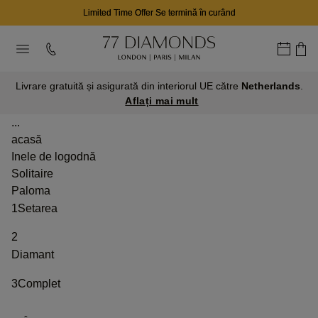
Limited Time Offer Se termină în curând
Livrare gratuită și asigurată din interiorul UE către
Netherlands
.
Aflați mai mult
...
acasă
Inele de logodnă
Solitaire
Paloma
1
Setarea
2
Diamant
3
Complet