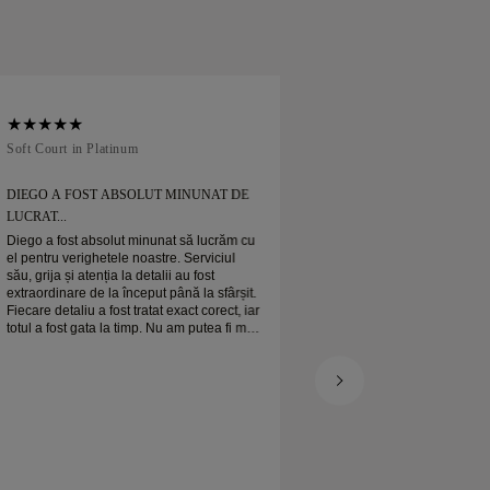
Soft Court in Platinum
Traditional Court in
DIEGO A FOST ABSOLUT MINUNAT DE
MI-AM COMANDAT
LUCRAT...
Mi-am comandat verighet
când era de așteptat
Diego a fost absolut minunat să lucrăm cu
Verigheta mea de pla
el pentru verighetele noastre. Serviciul
frumoasă și sunt foa
său, grija și atenția la detalii au fost
extraordinare de la început până la sfârșit.
Fiecare detaliu a fost tratat exact corect, iar
totul a fost gata la timp. Nu am putea fi mai
mulțumiți de experiență și îl recomandăm
cu căldură oricui caută verighete frumoase
și bine realizate.