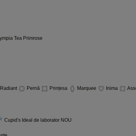
lympia
Tea
Primrose
Radiant
Pernă
Prințesa
Marquee
Inima
Ass
Cupid's Ideal de laborator
NOU
ante