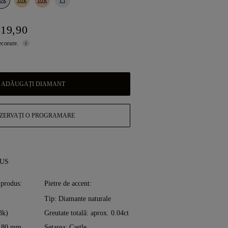
319,90
ecorare.
ADĂUGAȚI DIAMANT
ZERVAȚI O PROGRAMARE
DUS
 produs:
Pietre de accent:
Tip: Diamante naturale
8k)
Greutate totală: aprox. 0.04ct
1.80 mm
Setarea: Castle