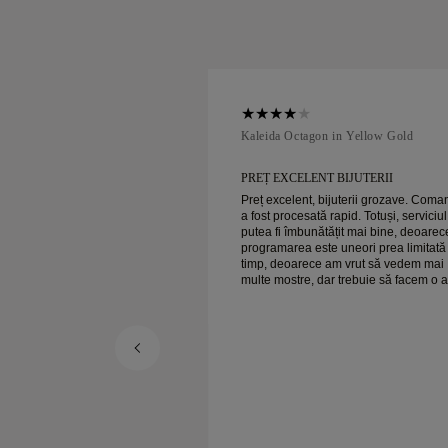
ellow Gold
Kaleida Octagon in Yellow Gold
 BIJUTERII
PREȚ EXCELENT BIJUTERII
ijuterii grozave. Comanda
Preț excelent, bijuterii grozave. Com
rapid. Totuși, serviciul ar
a fost procesată rapid. Totuși, serviciul
ățit mai bine, deoarece
putea fi îmbunătățit mai bine, deoarec
 uneori prea limitată ca
programarea este uneori prea limitată
am vrut să vedem mai
timp, deoarece am vrut să vedem mai
r trebuie să facem o altă
multe mostre, dar trebuie să facem o a
er ansamblu,
programare pentru o zi. Per ansamblu,
bijuterii de calitate. Soția
experiență bună, bijuterii de calitate. 
e fericită.