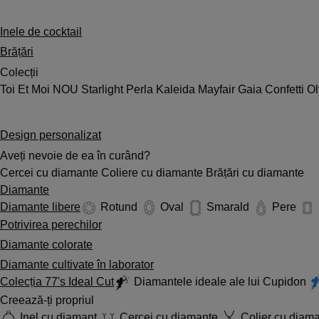
Inele de cocktail
Brățări
Colecții
Toi Et Moi
NOU
Starlight
Perla
Kaleida
Mayfair
Gaia
Confetti
O
Design personalizat
Aveți nevoie de ea în curând?
Cercei cu diamante
Coliere cu diamante
Brățări cu diamante
Diamante
Diamante libere
Rotund
Oval
Smarald
Pere
Potrivirea perechilor
Diamante colorate
Diamante cultivate în laborator
Colecția 77's Ideal Cut
Diamantele ideale ale lui Cupidon
Creează-ți propriul
Inel cu diamant
Cercei cu diamante
Colier cu diam