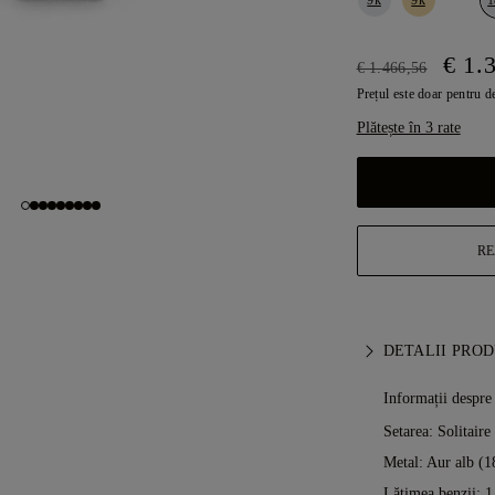
€ 1.
€ 1.466,56
Prețul este doar pentru d
Plătește în 3 rate
RE
DETALII PRO
Informații despre
Setarea: Solitaire
Metal:
Aur alb (1
Lățimea benzii: 