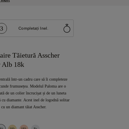
 mult
3
Completați Inel.
aire Tăietură Asscher
 Alb 18k
entrală într-un cadru care să îi completeze
 ascunde frumusețea. Modelul Paloma are o
tă de un colier încrucișat și de un luneta
tă cu diamante. Acest inel de logodnă solitar
 cu un diamant tăiat Asscher.
8k
18k
18k
Pt