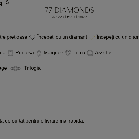
S
4
etre prețioase
Începeți cu un diamant
Începeți cu un diam
rnă
Prințesa
Marquee
Inima
Asscher
age
Trilogia
a de purtat pentru o livrare mai rapidă.