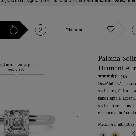
Aflați mai
re gratuită și asigurată din interiorul UE către
Netherlands
.
2
Diamant
Paloma Solit
șcă mouse lateral pentru
Diamant Aur
vedere 360°
(46)
Dezvăluiți-vă piatra c
strălucirea, fără a-i
bandă simplă, accentua
strălucitoare încrusta
este montat în Aur alb
Metal:
Aur alb (18k)
9k
9k
1