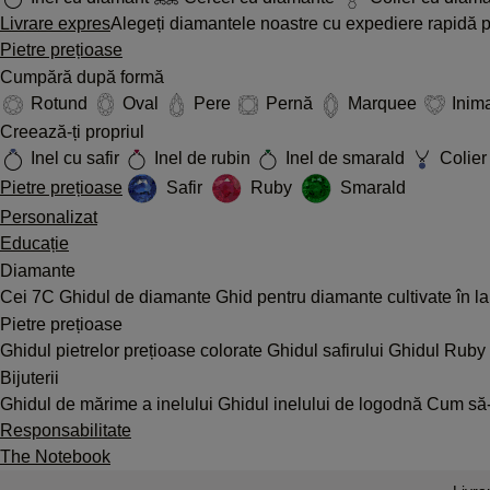
Livrare expres
Alegeți diamantele noastre cu expediere rapidă pe
Pietre prețioase
Cumpără după formă
Rotund
Oval
Pere
Pernă
Marquee
Inim
Creează-ți propriul
Inel cu safir
Inel de rubin
Inel de smarald
Colier 
Pietre prețioase
Safir
Ruby
Smarald
Personalizat
Educație
Diamante
Cei 7C
Ghidul de diamante
Ghid pentru diamante cultivate în l
Pietre prețioase
Ghidul pietrelor prețioase colorate
Ghidul safirului
Ghidul Ruby
Bijuterii
Ghidul de mărime a inelului
Ghidul inelului de logodnă
Cum să-ț
Responsabilitate
The Notebook