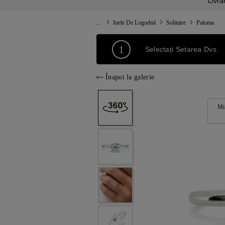
Livra
...
Inele De Logodnă
Solitaire
Paloma
1
Selectați Setarea Dvs.
Înapoi la galerie
Mi