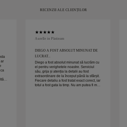
RECENZII ALE CLIENȚILOR
Aurelle in Platinum
DIEGO A FOST ABSOLUT MINUNAT DE
LUCRAT...
anda
 ar
Diego a fost absolut minunat să lucrăm cu
e
el pentru verighetele noastre. Serviciul
 ca
său, grija și atenția la detalii au fost
extraordinare de la început până la sfârșit.
ltă
Fiecare detaliu a fost tratat exact corect, iar
totul a fost gata la timp. Nu am putea fi mai
Soția
mulțumiți de experiență și îl recomandăm
cu căldură oricui caută verighete frumoase
și bine realizate.