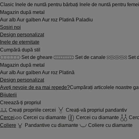
Clasic
Inele de nuntă pentru bărbați
Inele de nuntă pentru feme
Magazin după metal
Aur alb
Aur galben
Aur roz
Platină
Paladiu
Sosiri noi
Design personalizat
Inele de eternitate
Cumpără după stil
Set de gheare
Set de canale
Set d
Magazin după metal
Aur alb
Aur galben
Aur roz
Platină
Design personalizat
Aveți nevoie de ea mai repede?
Cumpărați articolele noastre gat
Bijuterii
Creează-ți propriul
Creați propriile cercei
Creați-vă propriul pandantiv
Cercei
Cercei cu diamante
Cercei cu diamante
Cerc
Coliere
Pandantive cu diamante
Coliere cu diamante