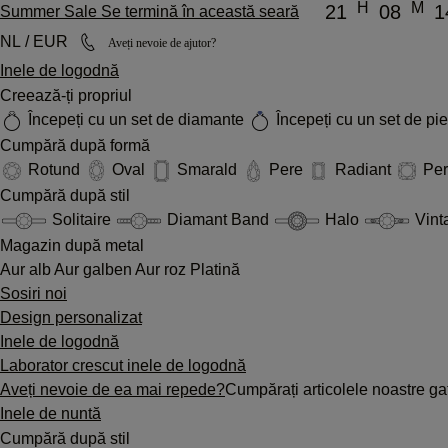
H
M
21
08
1
Summer Sale Se termină în această seară
NL / EUR
Aveți nevoie de ajutor?
Inele de logodnă
Creează-ți propriul
Începeți cu un set de diamante
Începeți cu un set de pi
Cumpără după formă
Rotund
Oval
Smarald
Pere
Radiant
Pe
Cumpără după stil
Solitaire
Diamant Band
Halo
Vint
Magazin după metal
Aur alb
Aur galben
Aur roz
Platină
Sosiri noi
Design personalizat
Inele de logodnă
Laborator crescut inele de logodnă
Aveți nevoie de ea mai repede?
Cumpărați articolele noastre gat
Inele de nuntă
Cumpără după stil