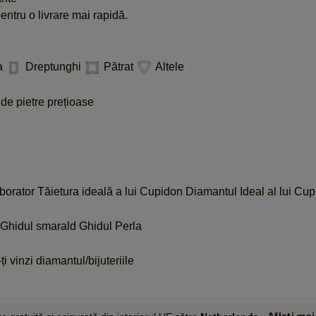
ntru o livrare mai rapidă.
a
Dreptunghi
Pătrat
Altele
de pietre prețioase
aborator
Tăietura ideală a lui Cupidon
Diamantul Ideal al lui Cup
Ghidul smarald
Ghidul Perla
i vinzi diamantul/bijuteriile