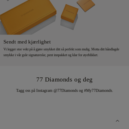
Sendt med kjærlighet
Vi legger stor vekt på å gjøre smykket ditt så perfekt som mulig. Motta ditt håndlagde
smykke i vår gule signatureske, pent innpakket og klar for øyeblikket.
77 Diamonds og deg
Tagg oss på Instagram @77Diamonds og #My77Diamonds.