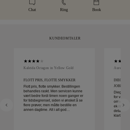
helt fornøyd med kjøpet ditt, kan du returnere eller bytte det i
smykke leveres i vår ikoniske gule eske, pent innpakket og
løpet av 30 dager.
klar for ditt øyeblikk.
Chat
Ring
Book
KUNDEOMTALER
Kaleida Octagon in Yellow Gold
Aurelle in
FLOTT PRIS, FLOTTE SMYKKER
DIEGO VA
JOBBE ME
Flott pris, flotte smykker. Bestillingen
behandles raskt. Men servicen kunne
Diego var 
vært bedre fordi timen noen ganger er
for våre gi
for tidsbegrenset, siden vi ønsket å se
omsorg og 
flere prøver, men måtte bestille en
ekstraordin
annen dagtime. Alt i alt god
detalj ble 
opplevelse, smykker av god kvalitet.
klart i tid
Kona er glad.
fornøyde 
anbefaler 
etter vakr