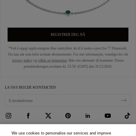
REGISTRER DEG NÅ
*Ved å oppgi opplysningene dine samtykker du til å motta e-post fra 77 Diamonds.
Du kan når som helst avslutte abonnementet. For mer informasjon, vennligst les vår
privacy policy
og
vilkår og betingelser
. Ikke noe alternativ til kontanter. Denne
premietrekningen avsluttes kl. 23:59. (GMT) den 31/12/2026.
LA OSS HOLDE KONTAKTEN
KUNDEBEHANDLING
We use cookies to personalise our services and improve