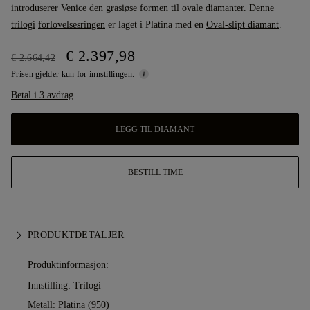
introduserer Venice den grasiøse formen til ovale diamanter. Denne
trilogi
forlovelsesringen
er laget i Platina med en
Oval-slipt diamant
.
€ 2.397,98
€ 2.664,42
Prisen gjelder kun for innstillingen.
Betal i 3 avdrag
LEGG TIL DIAMANT
BESTILL TIME
PRODUKTDETALJER
Produktinformasjon:
Innstilling: Trilogi
Metall:
Platina (950)