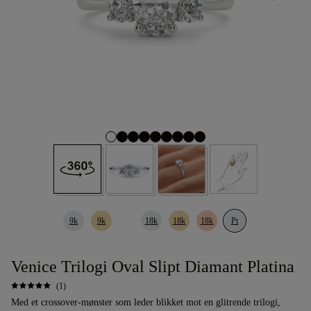
9k
9k
18k
18k
18k
Pt
Venice Trilogi Oval Slipt Diamant Platina
(1)
Med et crossover-mønster som leder blikket mot en glitrende trilogi,