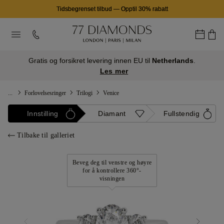
Tidsbegrenset tilbud
—
Opptil 30% rabatt
Gratis og forsikret levering innen EU til
Netherlands
.
Les mer
...
Forlovelsesringer
Trilogi
Venice
Innstilling
Diamant
Fullstendig
Tilbake til galleriet
Beveg deg til venstre og høyre
for å kontrollere 360°-
visningen