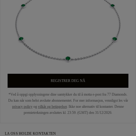
REGISTRER DEG NÅ
*Ved å oppgi opplysningene dine samtykker du til å motta e-post fra 77 Diamonds.
Du kan når som helst avslutte abonnementet. For mer informasjon, vennligst les vår
privacy policy
og
vilkår og betingelser
. Ikke noe alternativ til kontanter. Denne
premietrekningen avsluttes kl. 23:59. (GMT) den 31/12/2026.
LA OSS HOLDE KONTAKTEN