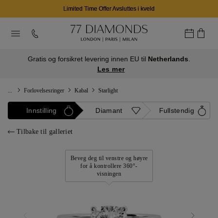
Limited Time Offer Avsluttes i kveld
Gratis og forsikret levering innen EU til
Netherlands
.
Les mer
...
Forlovelsesringer
Kabal
Starlight
Innstilling
Diamant
Fullstendig
Tilbake til galleriet
Beveg deg til venstre og høyre
for å kontrollere 360°-
visningen