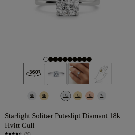
9k
9k
18k
18k
18k
Pt
Starlight Solitær Puteslipt Diamant 18k
Hvitt Gull
(30)