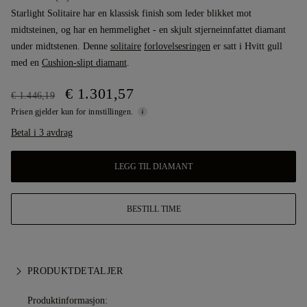
Starlight Solitaire har en klassisk finish som leder blikket mot
midtsteinen, og har en hemmelighet - en skjult stjerneinnfattet diamant
under midtstenen. Denne
solitaire
forlovelsesringen
er satt i Hvitt gull
med en
Cushion-slipt diamant
.
€ 1.301,57
€ 1.446,19
Prisen gjelder kun for innstillingen.
Betal i 3 avdrag
LEGG TIL DIAMANT
BESTILL TIME
PRODUKTDETALJER
Produktinformasjon: