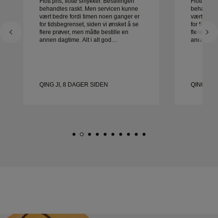
Flott pris, flotte smykker. Bestillingen
Flott pris,
behandles raskt. Men servicen kunne
behandles
vært bedre fordi timen noen ganger er
vært bedre
for tidsbegrenset, siden vi ønsket å se
for tidsbe
flere prøver, men måtte bestille en
flere prøv
annen dagtime. Alt i alt god
annen dagtime. Al
opplevelse, smykker av god kvalitet.
opplevelse
Kona er glad.
Kona er g
QING JI, 8 DAGER SIDEN
QING JI,