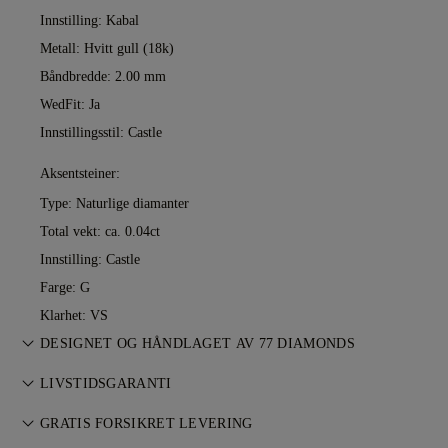
Innstilling: Kabal
Metall:
Hvitt gull (18k)
Båndbredde: 2.00 mm
WedFit: Ja
Innstillingsstil: Castle
Aksentsteiner:
Type: Naturlige diamanter
Total vekt: ca. 0.04ct
Innstilling: Castle
Farge: G
Klarhet: VS
DESIGNET OG HÅNDLAGET AV 77 DIAMONDS
Smykkekunst perfeksjonert av 77 Diamonds — ett smykke om
LIVSTIDSGARANTI
gangen.
Alle kjøp hos 77 Diamonds inkluderer livstidsgaranti mot
GRATIS FORSIKRET LEVERING
produksjonsfeil. Nødvendige reparasjoner utføres