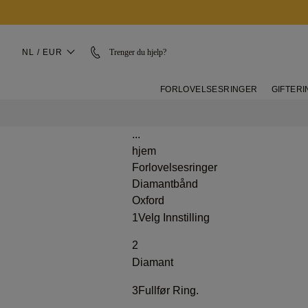
NL / EUR
Trenger du hjelp?
FORLOVELSESRINGER
GIFTER
...
hjem
Forlovelsesringer
Diamantbånd
Oxford
1
Velg Innstilling
2
Diamant
3
Fullfør Ring.