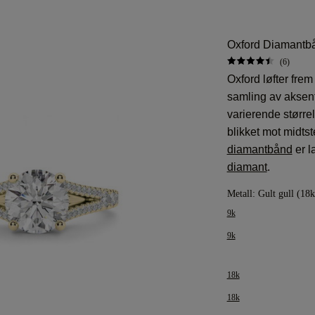
Oxford Diamantbå
(6)
Oxford løfter fre
samling av aksent
varierende større
blikket mot midt
diamantbånd
er l
diamant
.
Metall:
Gult gull (18k
9k
9k
18k
18k