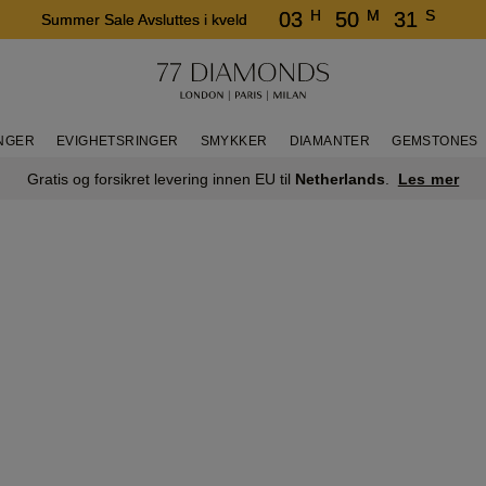
H
M
S
03
50
31
Summer Sale Avsluttes i kveld
INGER
EVIGHETSRINGER
SMYKKER
DIAMANTER
GEMSTONES
Les mer
Gratis og forsikret levering innen EU til
Netherlands
.