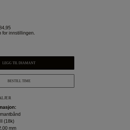
84,95
 for innstillingen.
LEGG TIL DIAMANT
BESTILL TIME
ALJER
masjon:
iamantbånd
ll (18k)
2.00 mm