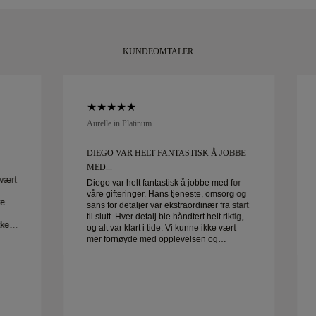
KUNDEOMTALER
Aurelle in Platinum
DIEGO VAR HELT FANTASTISK Å JOBBE
MED...
vært
Diego var helt fantastisk å jobbe med for
våre gifteringer. Hans tjeneste, omsorg og
re
sans for detaljer var ekstraordinær fra start
til slutt. Hver detalj ble håndtert helt riktig,
og alt var klart i tide. Vi kunne ikke vært
mer fornøyde med opplevelsen og
anbefaler ham sterkt til alle som er ute
etter vakre, velutformede gifteringer.