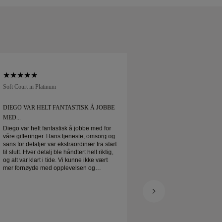
Soft Court in Platinum
Traditional Court in Pl
DIEGO VAR HELT FANTASTISK Å JOBBE
BESTILTE GIFTERI
MED...
Bestilte gifteringen min p
forventet. Bokset vak
Diego var helt fantastisk å jobbe med for
giftering er virkelig 
våre gifteringer. Hans tjeneste, omsorg og
veldig fornøyd
sans for detaljer var ekstraordinær fra start
til slutt. Hver detalj ble håndtert helt riktig,
og alt var klart i tide. Vi kunne ikke vært
mer fornøyde med opplevelsen og
anbefaler ham sterkt til alle som er ute
etter vakre, velutformede gifteringer.