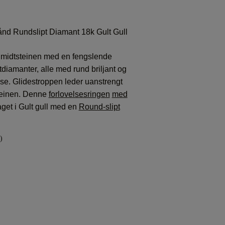
nd Rundslipt Diamant 18k Gult Gull
m midtsteinen med en fengslende
diamanter, alle med rund briljant og
lse. Glidestroppen leder uanstrengt
steinen. Denne
forlovelsesringen
med
aget i Gult gull med en
Round-slipt
)