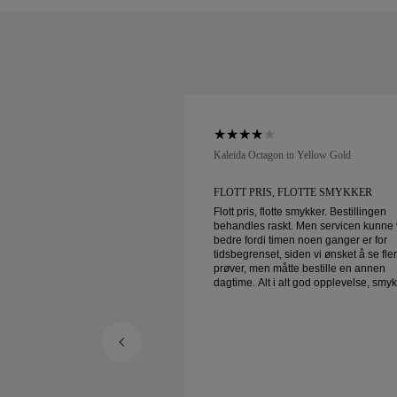
low Gold
Kaleida Octagon in Yellow Gold
LOTTE SMYKKER
FLOTT PRIS, FLOTTE SMYKKER
 smykker. Bestillingen
Flott pris, flotte smykker. Bestillingen
. Men servicen kunne vært
behandles raskt. Men servicen kunne 
n noen ganger er for
bedre fordi timen noen ganger er for
den vi ønsket å se flere
tidsbegrenset, siden vi ønsket å se fle
e bestille en annen
prøver, men måtte bestille en annen
dagtime. Alt i alt god opplevelse, smykker
Kona er glad.
av god kvalitet. Kona er glad.