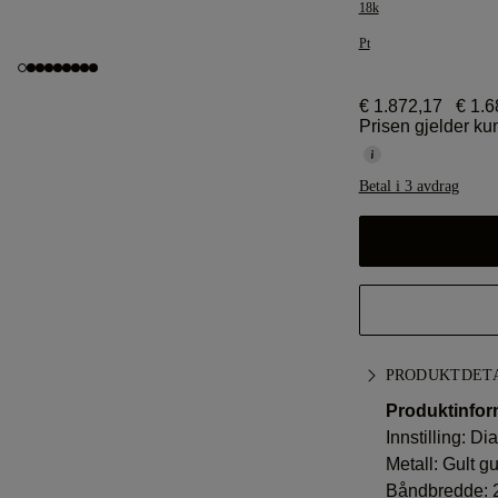
18k
Pt
€ 1.872,17
€ 1.6
Prisen gjelder kun
Betal i 3 avdrag
PRODUKTDET
Produktinfor
Innstilling: D
Metall:
Gult gu
Båndbredde: 