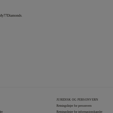
#My77Diamonds.
JURIDISK OG PERSONVERN
Retningslinjer for personvern
ler
Retningslinjer for informasjonskapsler