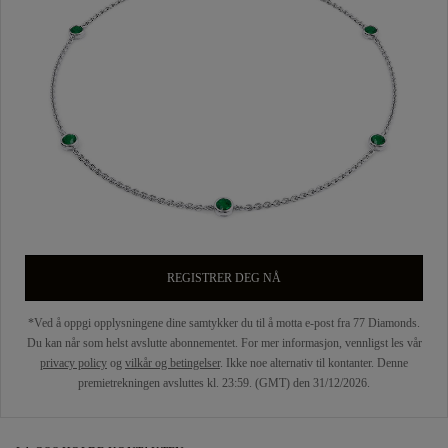
REGISTRER DEG NÅ
*Ved å oppgi opplysningene dine samtykker du til å motta e-post fra 77 Diamonds.
Du kan når som helst avslutte abonnementet. For mer informasjon, vennligst les vår
privacy policy
og
vilkår og betingelser
. Ikke noe alternativ til kontanter. Denne
premietrekningen avsluttes kl. 23:59. (GMT) den 31/12/2026.