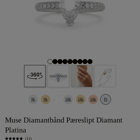
9k
9k
18k
18k
18k
Pt
Muse Diamantbånd Pæreslipt Diamant
Platina
(12)