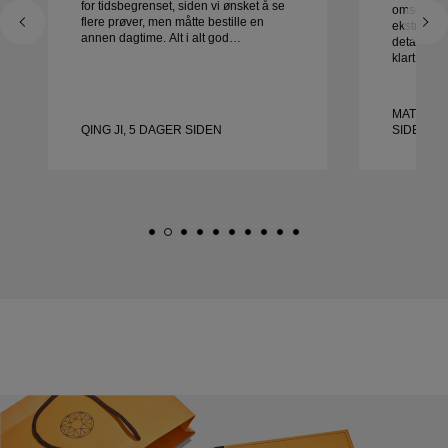
for tidsbegrenset, siden vi ønsket å se
omsorg og 
flere prøver, men måtte bestille en
ekstraordin
annen dagtime. Alt i alt god
detalj ble 
opplevelse, smykker av god kvalitet.
klart i tid
Kona er glad.
fornøyde 
anbefaler 
etter vakr
MATEUSZ
QING JI, 5 DAGER SIDEN
SIDEN