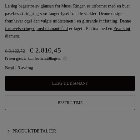
La deg begeistre av glansen fra Muse. Ringen er utformet med en buet
pavébesatt ringring som fanger lyset fra alle vinkler. Denne designen
fremhever også den valgte midtsteinen i en glitrende innfatning. Denne
forlovelsesringen
med diamantbånd
er laget i Platina med en
Pear-slipt
diamant
.
€ 2.810,45
€ 3.122,72
Prisen gjelder kun for innstillingen.
Betal i 3 avdrag
LEGG TIL DIAMANT
BESTILL TIME
PRODUKTDETALJER