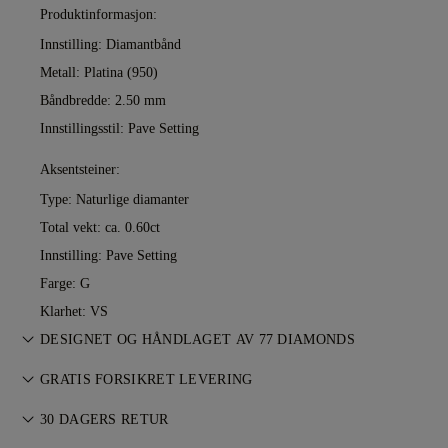
Produktinformasjon:
Innstilling: Diamantbånd
Metall:
Platina (950)
Båndbredde: 2.50 mm
Innstillingsstil: Pave Setting
Aksentsteiner:
Type: Naturlige diamanter
Total vekt: ca. 0.60ct
Innstilling: Pave Setting
Farge: G
Klarhet: VS
DESIGNET OG HÅNDLAGET AV 77 DIAMONDS
Smykkekunst perfeksjonert av 77 Diamonds — ett smykke om
GRATIS FORSIKRET LEVERING
gangen.
All porto er gratis, uansett hvor du bor. Vi sender varen din
30 DAGERS RETUR
risikofritt og fullt forsikret gjennom FedEx eller DHL