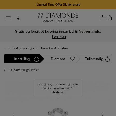
Limited Time Offer Slutter snart
Gratis og forsikret levering innen EU til
Netherlands
.
Les mer
...
Forlovelsesringer
Diamantbånd
Muse
Innstilling
Diamant
Fullstendig
Tilbake til galleriet
Beveg deg til venstre og høyre
for å kontrollere 360°-
visningen