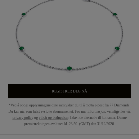
REGISTRER DEG NÅ
*Ved å oppgi opplysningene dine samtykker du til å motta e-post fra 77 Diamonds.
Du kan når som helst avslutte abonnementet. For mer informasjon, vennligst les vår
privacy policy
og
vilkår og betingelser
. Ikke noe alternativ til kontanter. Denne
premietrekningen avsluttes kl. 23:59. (GMT) den 31/12/2026.