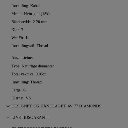
Innstilling: Kabal
Metall:
Hvitt gull (18k)
Båndbredde: 2.20 mm
Klør: 3
WedFit: Ja
Innstillingsstil: Thread
Aksentsteiner:
Type: Naturlige diamanter
Total vekt: ca. 0.05ct
Innstilling: Thread
Farge: G
Klarhet: VS
DESIGNET OG HÅNDLAGET AV 77 DIAMONDS
Smykkekunst perfeksjonert av 77 Diamonds — ett smykke om
LIVSTIDSGARANTI
gangen.
Alle kjøp hos 77 Diamonds inkluderer livstidsgaranti mot