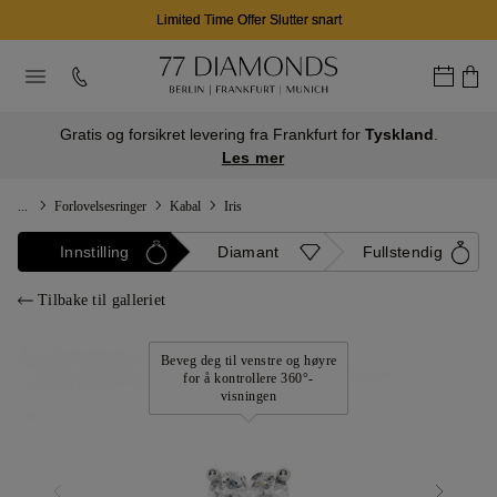
Limited Time Offer Slutter snart
Gratis og forsikret levering fra Frankfurt for
Tyskland
.
Les mer
...
Forlovelsesringer
Kabal
Iris
Innstilling
Diamant
Fullstendig
Tilbake til galleriet
Beveg deg til venstre og høyre
for å kontrollere 360°-
visningen