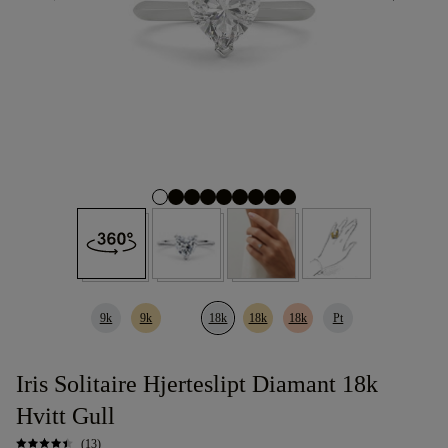
9k
9k
18k
18k
18k
Pt
Iris Solitaire Hjerteslipt Diamant 18k
Hvitt Gull
(13)