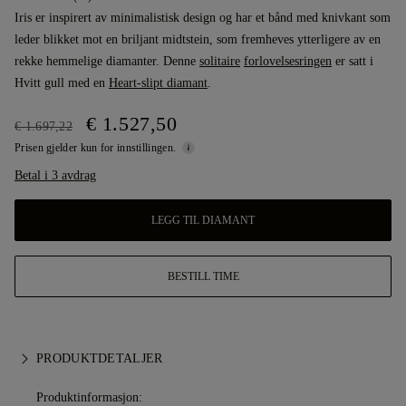
Iris er inspirert av minimalistisk design og har et bånd med knivkant som
leder blikket mot en briljant midtstein, som fremheves ytterligere av en
rekke hemmelige diamanter. Denne
solitaire
forlovelsesringen
er satt i
Hvitt gull med en
Heart-slipt diamant
.
€ 1.527,50
€ 1.697,22
Prisen gjelder kun for innstillingen.
Betal i 3 avdrag
LEGG TIL DIAMANT
BESTILL TIME
PRODUKTDETALJER
Produktinformasjon: