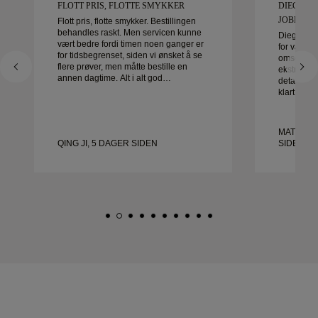
FLOTT PRIS, FLOTTE SMYKKER
DIEGO VA
JOBBE ME
Flott pris, flotte smykker. Bestillingen
behandles raskt. Men servicen kunne
Diego var 
vært bedre fordi timen noen ganger er
for våre gi
for tidsbegrenset, siden vi ønsket å se
omsorg og 
flere prøver, men måtte bestille en
ekstraordin
annen dagtime. Alt i alt god
detalj ble 
opplevelse, smykker av god kvalitet.
klart i tid
Kona er glad.
fornøyde 
anbefaler 
etter vakr
MATEUSZ
QING JI, 5 DAGER SIDEN
SIDEN