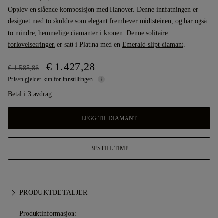
Opplev en slående komposisjon med Hanover. Denne innfatningen er
designet med to skuldre som elegant fremhever midtsteinen, og har også
to mindre, hemmelige diamanter i kronen. Denne
solitaire
forlovelsesringen
er satt i Platina med en
Emerald-slipt diamant
.
€ 1.427,28
€ 1.585,86
Prisen gjelder kun for innstillingen.
Betal i 3 avdrag
LEGG TIL DIAMANT
BESTILL TIME
PRODUKTDETALJER
Produktinformasjon: