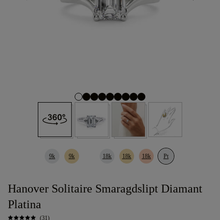
9k
9k
18k
18k
18k
Pt
Hanover Solitaire Smaragdslipt Diamant
Platina
(31)