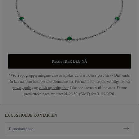
REGISTRER DEG NÅ
*Ved å oppgi opplysningene dine samtykker du til å motta e-post fra 77 Diamonds.
Du kan når som helst avslutte abonnementet. For mer informasjon, vennligst les vår
privacy policy
og
vilkår og betingelser
. Ikke noe alternativ til kontanter. Denne
premietrekningen avsluttes kl. 23:59. (GMT) den 31/12/2026.
LA OSS HOLDE KONTAKTEN