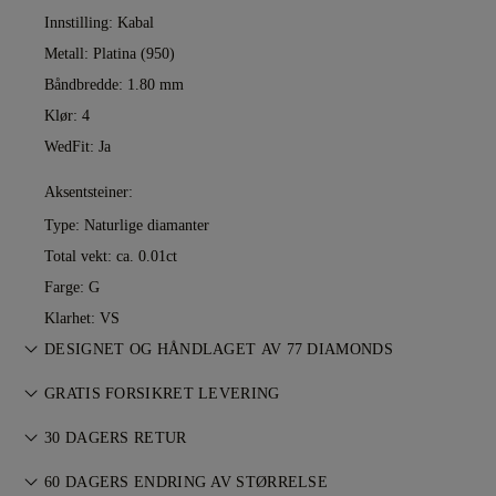
Innstilling: Kabal
Metall:
Platina (950)
Båndbredde: 1.80 mm
Klør: 4
WedFit: Ja
Aksentsteiner:
Type: Naturlige diamanter
Total vekt: ca. 0.01ct
Farge: G
Klarhet: VS
DESIGNET OG HÅNDLAGET AV 77 DIAMONDS
Smykkekunst perfeksjonert av 77 Diamonds — ett smykke om
GRATIS FORSIKRET LEVERING
gangen.
All porto er gratis, uansett hvor du bor. Vi sender varen din
30 DAGERS RETUR
risikofritt og fullt forsikret gjennom FedEx eller DHL
Hvis du ikke er helt fornøyd, kan du returnere eller bytte
spesialleveringstjeneste, rett til inngangsdøren din. Vi
60 DAGERS ENDRING AV STØRRELSE