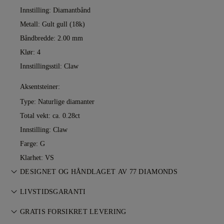
Innstilling: Diamantbånd
Metall:
Gult gull (18k)
Båndbredde: 2.00 mm
Klør: 4
Innstillingsstil: Claw
Aksentsteiner:
Type: Naturlige diamanter
Total vekt: ca. 0.28ct
Innstilling: Claw
Farge: G
Klarhet: VS
DESIGNET OG HÅNDLAGET AV 77 DIAMONDS
Smykkekunst perfeksjonert av 77 Diamonds — ett smykke om
LIVSTIDSGARANTI
gangen.
Alle kjøp hos 77 Diamonds inkluderer livstidsgaranti mot
GRATIS FORSIKRET LEVERING
produksjonsfeil. Nødvendige reparasjoner utføres