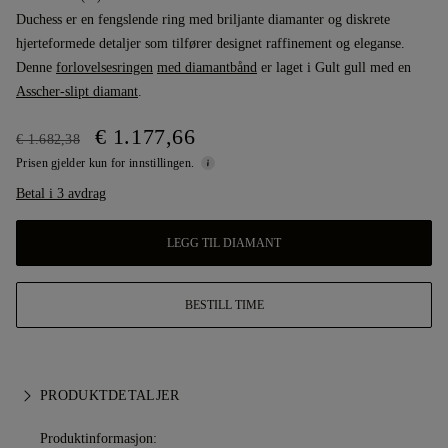
Duchess er en fengslende ring med briljante diamanter og diskrete
hjerteformede detaljer som tilfører designet raffinement og eleganse.
Denne
forlovelsesringen
med diamantbånd
er laget i Gult gull med en
Asscher-slipt diamant
.
€ 1.177,66
€ 1.682,38
Prisen gjelder kun for innstillingen.
Betal i 3 avdrag
LEGG TIL DIAMANT
BESTILL TIME
PRODUKTDETALJER
Produktinformasjon: