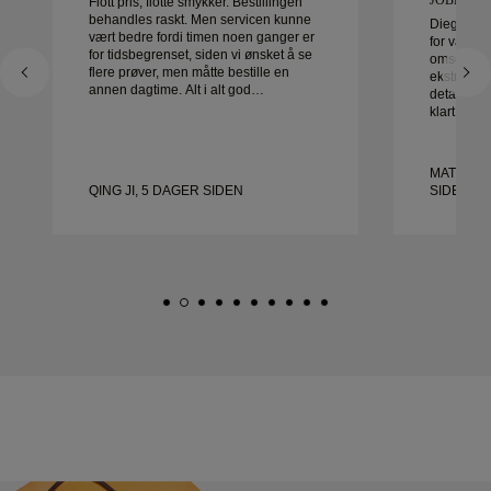
Flott pris, flotte smykker. Bestillingen
behandles raskt. Men servicen kunne
Diego var 
vært bedre fordi timen noen ganger er
for våre gi
for tidsbegrenset, siden vi ønsket å se
omsorg og 
flere prøver, men måtte bestille en
ekstraordin
annen dagtime. Alt i alt god
detalj ble 
opplevelse, smykker av god kvalitet.
klart i tid
Kona er glad.
fornøyde 
anbefaler 
etter vakr
MATEUSZ
QING JI, 5 DAGER SIDEN
SIDEN