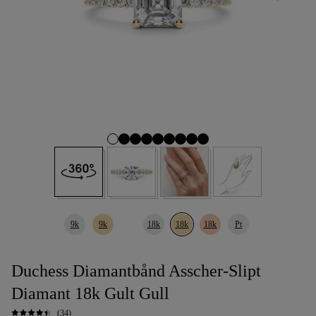
9k
9k
18k
18k
18k
Pt
Duchess Diamantbånd Asscher-Slipt
Diamant 18k Gult Gull
(34)