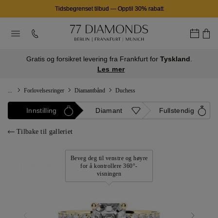
Tidsbegrenset tilbud
—
Opptil 30% rabatt
Gratis og forsikret levering fra Frankfurt for
Tyskland
.
Les mer
...
Forlovelsesringer
Diamantbånd
Duchess
Innstilling
Diamant
Fullstendig
Tilbake til galleriet
Beveg deg til venstre og høyre
for å kontrollere 360°-
visningen