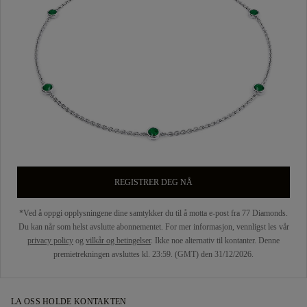
REGISTRER DEG NÅ
*Ved å oppgi opplysningene dine samtykker du til å motta e-post fra 77 Diamonds.
Du kan når som helst avslutte abonnementet. For mer informasjon, vennligst les vår
privacy policy
og
vilkår og betingelser
. Ikke noe alternativ til kontanter. Denne
premietrekningen avsluttes kl. 23:59. (GMT) den 31/12/2026.
LA OSS HOLDE KONTAKTEN