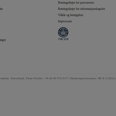
Retningslinjer for personvern
ler
Retningslinjer for informasjonskapsler
Vilkår og betingelser
Impressum
inger
rankfurt. Deutschland.
Phone Number:
+49 (0) 69 9754 6177,
Handelsregisternummer: HR B 115026 (A