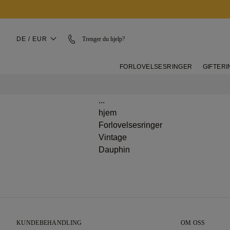
DE / EUR
Trenger du hjelp?
FORLOVELSESRINGER
GIFTER
...
hjem
Forlovelsesringer
Vintage
Dauphin
KUNDEBEHANDLING
OM OSS