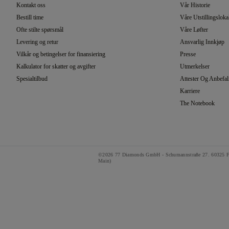
Kontakt oss
Vår Historie
Bestill time
Våre Utstillingsloka
Ofte stilte spørsmål
Våre Løfter
Levering og retur
Ansvarlig Innkjøp
Vilkår og betingelser for finansiering
Presse
Kalkulator for skatter og avgifter
Utmerkelser
Spesialtilbud
Attester Og Anbefal
Karriere
The Notebook
©2026 77 Diamonds GmbH -
Schumannstraße 27. 60325 F
Main)