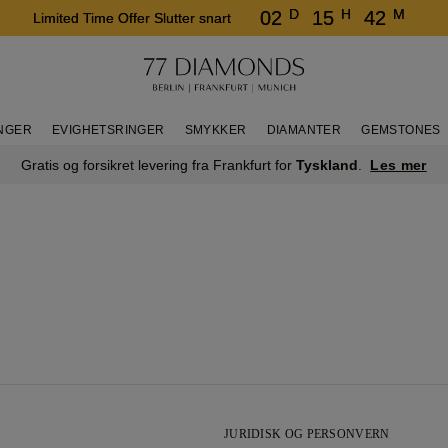
D
H
M
02
15
42
Limited Time Offer Slutter snart
INGER
EVIGHETSRINGER
SMYKKER
DIAMANTER
GEMSTONES
Les mer
Gratis og forsikret levering fra Frankfurt for
Tyskland
.
JURIDISK OG PERSONVERN