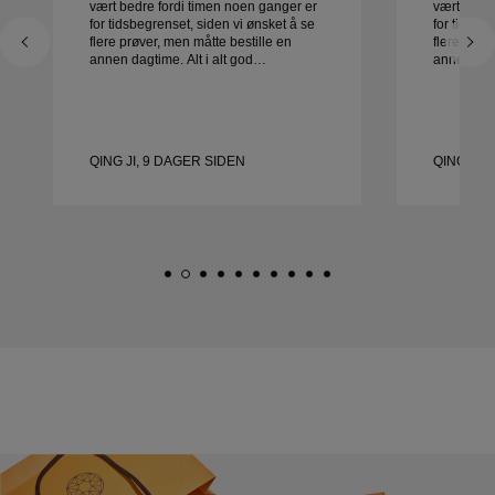
vært bedre fordi timen noen ganger er
vært bedre
for tidsbegrenset, siden vi ønsket å se
for tidsbe
flere prøver, men måtte bestille en
flere prøv
annen dagtime. Alt i alt god
annen dagtime. Al
opplevelse, smykker av god kvalitet.
opplevelse
Kona er glad.
Kona er g
QING JI, 9 DAGER SIDEN
QING JI,