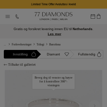
Limited Time Offer Avsluttes i kveld
Gratis og forsikret levering innen EU til
Netherlands
.
Les mer
...
Forlovelsesringer
Trilogi
Barcelona
Innstilling
Diamant
Fullstendig
Tilbake til galleriet
Beveg deg til venstre og høyre
for å kontrollere 360°-
visningen