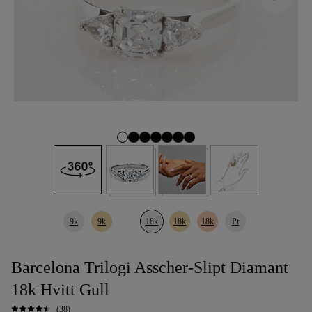
9k
9k
18k
18k
18k
Pt
Barcelona Trilogi Asscher-Slipt Diamant
18k Hvitt Gull
(38)