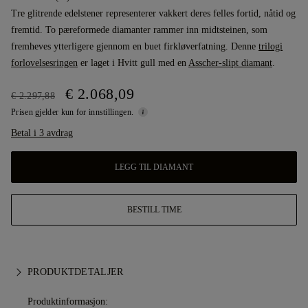
Tre glitrende edelstener representerer vakkert deres felles fortid, nåtid og
fremtid. To pæreformede diamanter rammer inn midtsteinen, som
fremheves ytterligere gjennom en buet firkløverfatning. Denne
trilogi
forlovelsesringen
er laget i Hvitt gull med en
Asscher-slipt diamant
.
€ 2.068,09
€ 2.297,88
Prisen gjelder kun for innstillingen.
Betal i 3 avdrag
LEGG TIL DIAMANT
BESTILL TIME
PRODUKTDETALJER
Produktinformasjon: