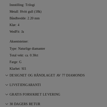
Innstilling: Trilogi
Metall:
Hvitt gull (18k)
Båndbredde: 2.20 mm
Klør: 4
WedFit: Ja
Aksentsteiner:
Type: Naturlige diamanter
Total vekt: ca. 0.30ct
Farge: G
Klarhet: SI1
DESIGNET OG HÅNDLAGET AV 77 DIAMONDS
Smykkekunst perfeksjonert av 77 Diamonds — ett smykke om
LIVSTIDSGARANTI
gangen.
Alle kjøp hos 77 Diamonds inkluderer livstidsgaranti mot
GRATIS FORSIKRET LEVERING
produksjonsfeil. Nødvendige reparasjoner utføres
All porto er gratis, uansett hvor du bor. Vi sender varen din
kostnadsfritt. Se
30 DAGERS RETUR
vilkår
.