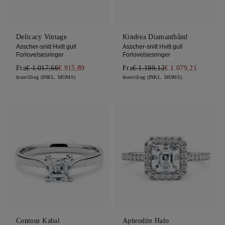
Delicacy Vintage
Kindrea Diamantbånd
Asscher-snitt Hvitt gull
Asscher-snitt Hvitt gull
Forlovelsesringer
Forlovelsesringer
Fra
€ 1.017,66
€ 915,89
Fra
€ 1.199,12
€ 1.079,21
Innstilling (INKL. MOMS)
Innstilling (INKL. MOMS)
Contour Kabal
Aphrodite Halo