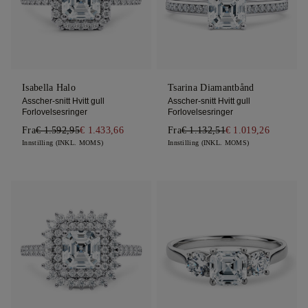
Isabella Halo
Tsarina Diamantbånd
Asscher-snitt Hvitt gull
Asscher-snitt Hvitt gull
Forlovelsesringer
Forlovelsesringer
Fra
€ 1.592,95
€ 1.433,66
Fra
€ 1.132,51
€ 1.019,26
Innstilling (INKL. MOMS)
Innstilling (INKL. MOMS)