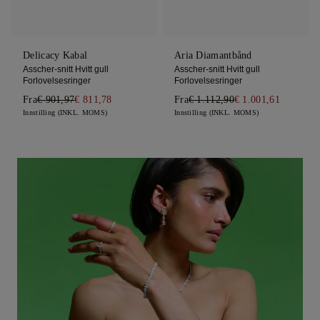
Delicacy Kabal
Aria Diamantbånd
Asscher-snitt Hvitt gull
Asscher-snitt Hvitt gull
Forlovelsesringer
Forlovelsesringer
Fra
€ 901,97
€ 811,78
Fra
€ 1.112,90
€ 1.001,61
Innstilling (INKL. MOMS)
Innstilling (INKL. MOMS)