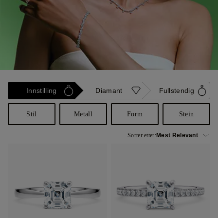
Innstilling
Diamant
Fullstendig
Stil
Metall
Form
Stein
Sorter etter: