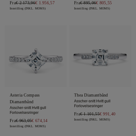
Fra
€ 2.173,96
€ 1.956,57
Fra
€ 895,06
€ 805,55
Innstilling (INKL. MOMS)
Innstilling (INKL. MOMS)
Asteria Compass
Thea Diamantbånd
Asscher-snitt Hvitt gull
Diamantbånd
Forlovelsesringer
Asscher-snitt Hvitt gull
Forlovelsesringer
Fra
€ 1.101,55
€ 991,40
Innstilling (INKL. MOMS)
Fra
€ 963,05
€ 674,14
Innstilling (INKL. MOMS)