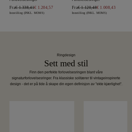
Fra
€ 1.338,41
€ 1.204,57
Fra
€ 1.120,48
€ 1.008,43
Innstilling (INKL. MOMS)
Innstilling (INKL. MOMS)
Ringdesign
Sett med stil
Finn den perfekte forlovelsesringen blant våre
signaturforlovelsesringer. Fra klassiske solitærer til vintageinspirerte
design - det er på tide å skape din egen definisjon av "ekte kjærlighet".